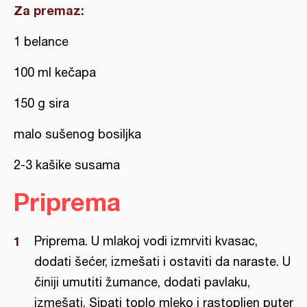
Za premaz:
1 belance
100 ml kečapa
150 g sira
malo sušenog bosiljka
2-3 kašike susama
Priprema
Priprema. U mlakoj vodi izmrviti kvasac,
dodati šećer, izmešati i ostaviti da naraste. U
činiji umutiti žumance, dodati pavlaku,
izmešati. Sipati toplo mleko i rastopljen puter