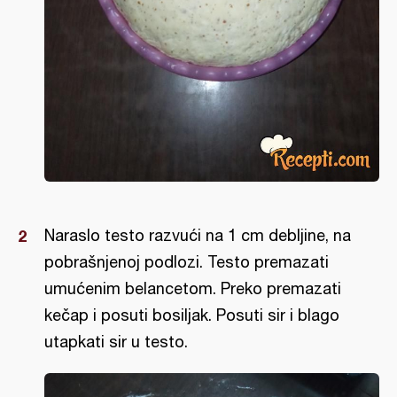
Naraslo testo razvući na 1 cm debljine, na
pobrašnjenoj podlozi. Testo premazati
umućenim belancetom. Preko premazati
kečap i posuti bosiljak. Posuti sir i blago
utapkati sir u testo.