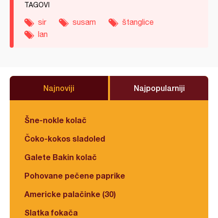
TAGOVI
sir
susam
štanglice
lan
Najnoviji
Najpopularniji
Šne-nokle kolač
Čoko-kokos sladoled
Galete Bakin kolač
Pohovane pečene paprike
Americke palačinke (30)
Slatka fokača