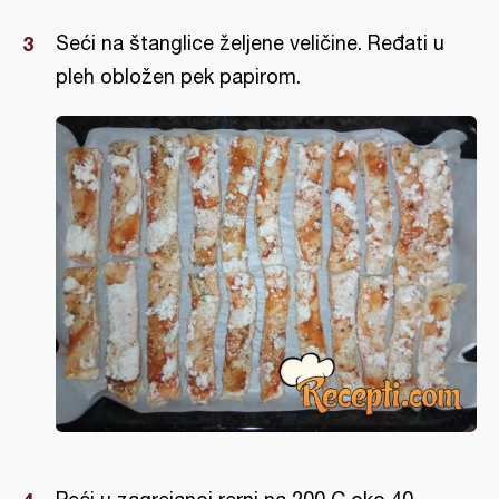
Seći na štanglice željene veličine. Ređati u
pleh obložen pek papirom.