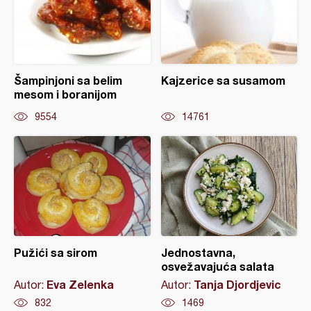
Šampinjoni sa belim
Kajzerice sa susamom
mesom i boranijom
9554
14761
Pužići sa sirom
Jednostavna,
osvežavajuća salata
Eva Zelenka
Tanja Djordjevic
Autor:
Autor:
832
1469