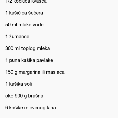
1/2 kockica kvasca
1 kašičica šećera
50 ml mlake vode
1 žumance
300 ml toplog mleka
1 puna kašika pavlake
150 g margarina ili maslaca
1 kašika soli
oko 900 g brašna
6 kašike mlevenog lana