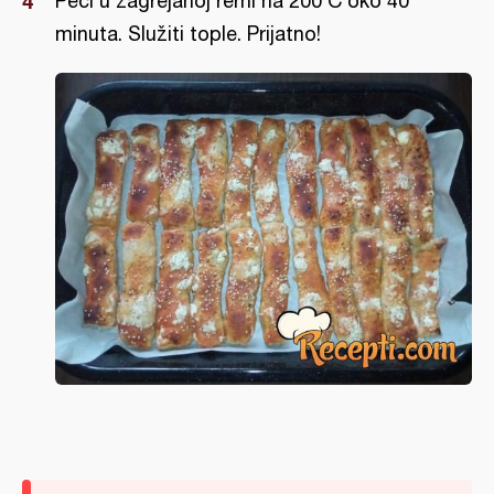
Peći u zagrejanoj rerni na 200 C oko 40
minuta. Služiti tople. Prijatno!