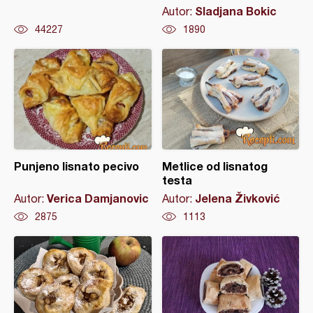
Sladjana Bokic
Autor:
44227
1890
Punjeno lisnato pecivo
Metlice od lisnatog
testa
Verica Damjanovic
Jelena Živković
Autor:
Autor:
2875
1113