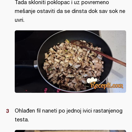
Tada skloniti poklopac i uz povremeno
mešanje ostaviti da se dinsta dok sav sok ne
uvri.
Ohlađen fil naneti po jednoj ivici rastanjenog
testa.