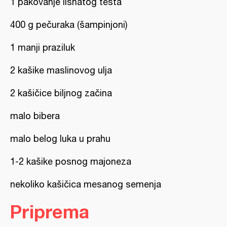
1 pakovanje lisnatog testa
400 g pečuraka (šampinjoni)
1 manji praziluk
2 kašike maslinovog ulja
2 kašičice biljnog začina
malo bibera
malo belog luka u prahu
1-2 kašike posnog majoneza
nekoliko kašičica mesanog semenja
Priprema