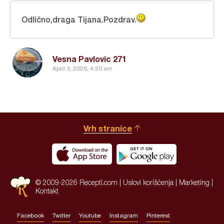
Odlično,draga Tijana.Pozdrav.
Vesna Pavlovic 271
April 3, 2026, 4:50 am
Vrh stranice
© 2009-2026 Recepti.com |
Uslovi korišćenja
|
Marketing
|
Kontakt
Facebook
Twitter
Youtube
Instagram
Pinterest