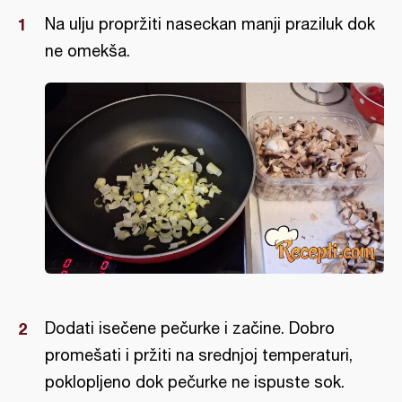
Na ulju propržiti naseckan manji praziluk dok
ne omekša.
Dodati isečene pečurke i začine. Dobro
promešati i pržiti na srednjoj temperaturi,
poklopljeno dok pečurke ne ispuste sok.