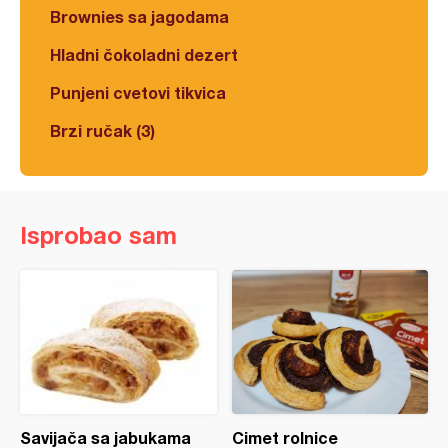
Brownies sa jagodama
Hladni čokoladni dezert
Punjeni cvetovi tikvica
Brzi ručak (3)
Isprobao sam
Savijača sa jabukama
Cimet rolnice