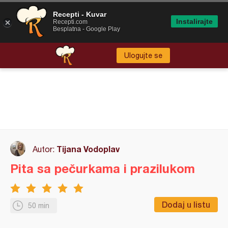
Recepti - Kuvar
Instalirajte
Recepti.com
Besplatna - Google Play
Ulogujte se
Tijana Vodoplav
Autor:
Pita sa pečurkama i prazilukom
Dodaj u listu
50 min