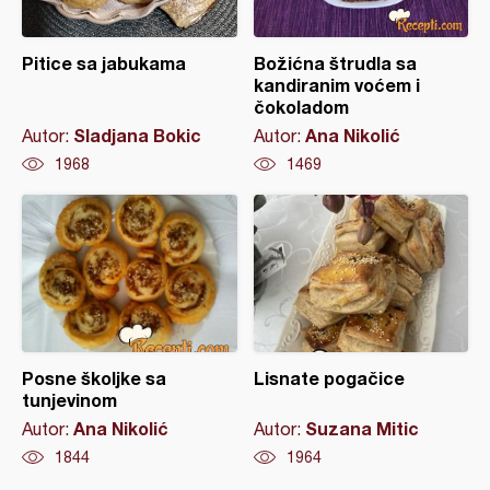
Pitice sa jabukama
Božićna štrudla sa
kandiranim voćem i
čokoladom
Sladjana Bokic
Ana Nikolić
Autor:
Autor:
1968
1469
Posne školjke sa
Lisnate pogačice
tunjevinom
Ana Nikolić
Suzana Mitic
Autor:
Autor:
1844
1964