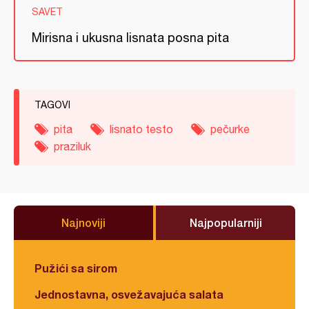
SAVET
Mirisna i ukusna lisnata posna pita
TAGOVI
pita
lisnato testo
pečurke
praziluk
Najnoviji
Najpopularniji
Pužići sa sirom
Jednostavna, osvežavajuća salata