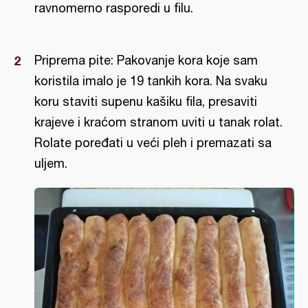
ravnomerno rasporedi u filu.
Priprema pite: Pakovanje kora koje sam
koristila imalo je 19 tankih kora. Na svaku
koru staviti supenu kašiku fila, presaviti
krajeve i kraćom stranom uviti u tanak rolat.
Rolate poređati u veći pleh i premazati sa
uljem.