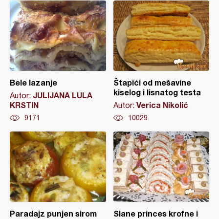
Bele lazanje
Štapići od mešavine
kiselog i lisnatog testa
JULIJANA LULA
Autor:
KRSTIN
Verica Nikolić
Autor:
9171
10029
Paradajz punjen sirom
Slane princes krofne i