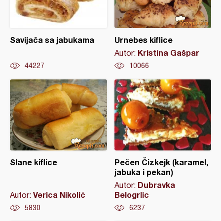
Savijača sa jabukama
Urnebes kiflice
Kristina Gašpar
Autor:
44227
10066
Slane kiflice
Pečen Čizkejk (karamel,
jabuka i pekan)
Dubravka
Autor:
Verica Nikolić
Belogrlic
Autor:
5830
6237