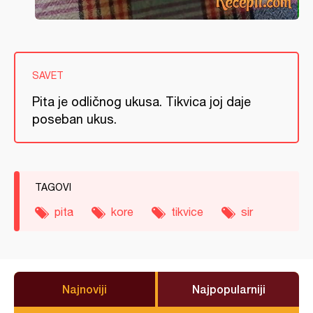
SAVET
Pita je odličnog ukusa. Tikvica joj daje
poseban ukus.
TAGOVI
pita
kore
tikvice
sir
Najnoviji
Najpopularniji