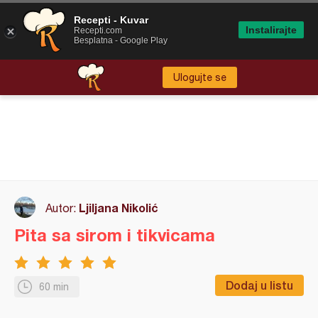
Recepti - Kuvar
Instalirajte
Recepti.com
Besplatna - Google Play
Ulogujte se
Ljiljana Nikolić
Autor:
Pita sa sirom i tikvicama
Dodaj u listu
60 min