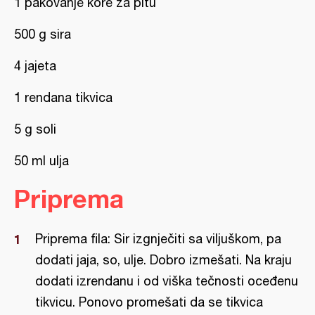
1 pakovanje kore za pitu
500 g sira
4 jajeta
1 rendana tikvica
5 g soli
50 ml ulja
Priprema
Priprema fila: Sir izgnječiti sa viljuškom, pa
dodati jaja, so, ulje. Dobro izmešati. Na kraju
dodati izrendanu i od viška tečnosti oceđenu
tikvicu. Ponovo promešati da se tikvica