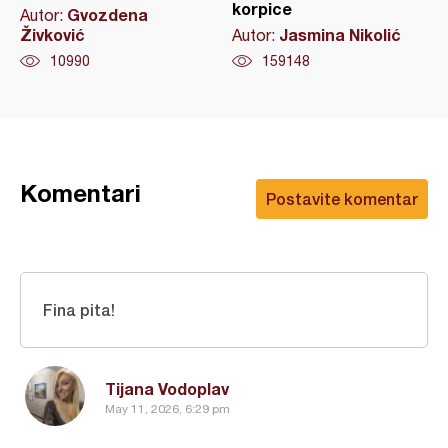
korpice
Gvozdena
Autor:
Živković
Jasmina Nikolić
Autor:
10990
159148
Komentari
Postavite komentar
Fina pita!
Tijana Vodoplav
May 11, 2026, 6:29 pm