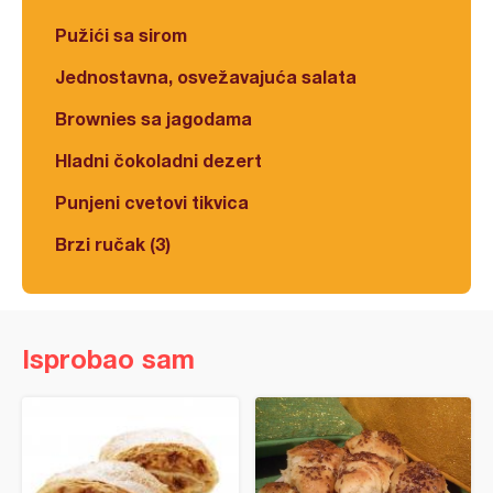
Pužići sa sirom
Jednostavna, osvežavajuća salata
Brownies sa jagodama
Hladni čokoladni dezert
Punjeni cvetovi tikvica
Brzi ručak (3)
Isprobao sam