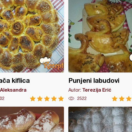
ča kiflica
Punjeni labudovi
Aleksandra
Terezija Erić
Autor:
02
2522