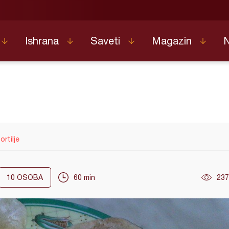
Ishrana
Saveti
Magazin
rtilje
10
OSOBA
60 min
237