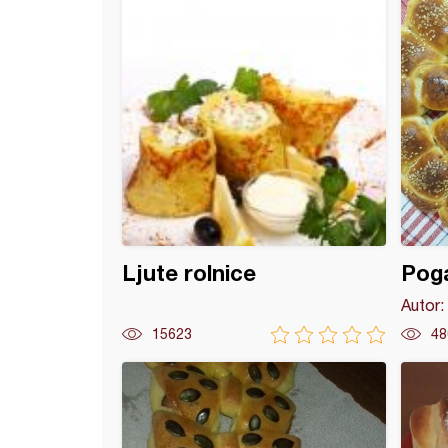
Ljute rolnice
Poga
Autor:
15623
48
i (2)