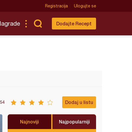
Registracija
Ulogujte se
Nagrade
Dodajte Recept
Dodaj u listu
54
Najnoviji
Najpopularniji