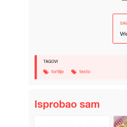
SA
Vrl
TAGOVI
tortilje
testo
Isprobao sam
*tain*