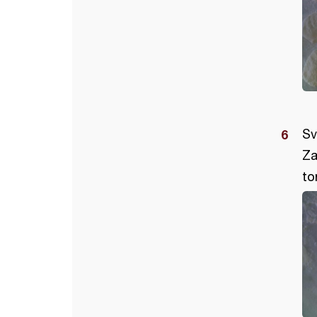
Sv
Za
to