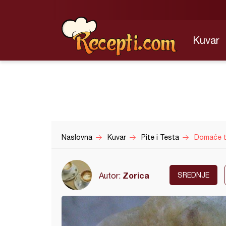
Kuvar
Naslovna
Kuvar
Pite i Testa
Domaće to
Zorica
Autor:
SREDNJE