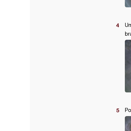
Um
br
Po