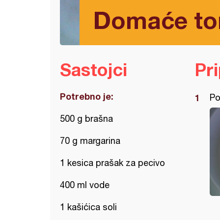
Domaće tor
Sastojci
Pr
Potrebno je:
Po
500 g brašna
70 g margarina
1 kesica prašak za pecivo
400 ml vode
1 kašićica soli