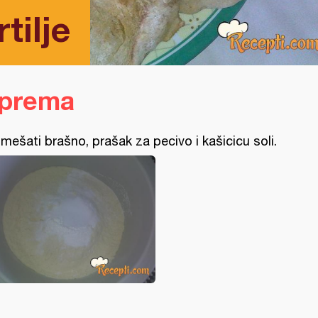
tilje
iprema
mešati brašno, prašak za pecivo i kašicicu soli.