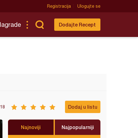
Registracija
Ulogujte se
Nagrade
Dodajte Recept
Dodaj u listu
18
Najnoviji
Najpopularniji