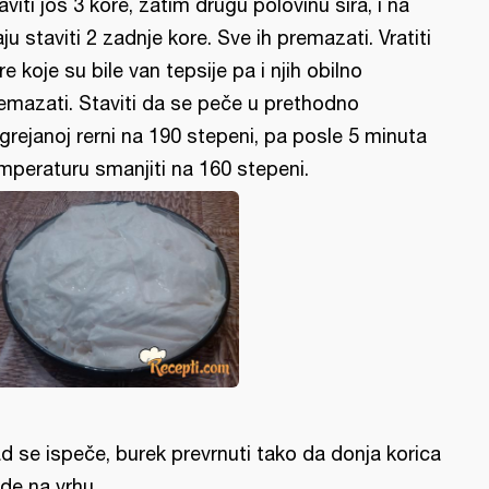
aviti još 3 kore, zatim drugu polovinu sira, i na
aju staviti 2 zadnje kore. Sve ih premazati. Vratiti
re koje su bile van tepsije pa i njih obilno
emazati. Staviti da se peče u prethodno
grejanoj rerni na 190 stepeni, pa posle 5 minuta
mperaturu smanjiti na 160 stepeni.
d se ispeče, burek prevrnuti tako da donja korica
de na vrhu.