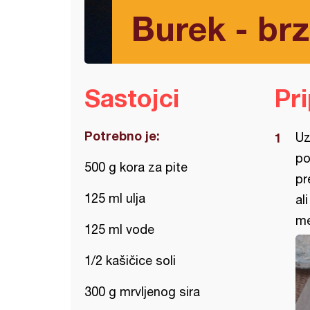
Burek - brz
Sastojci
Pr
Potrebno je:
Uz
po
500 g kora za pite
pr
125 ml ulja
al
me
125 ml vode
1/2 kašičice soli
300 g mrvljenog sira