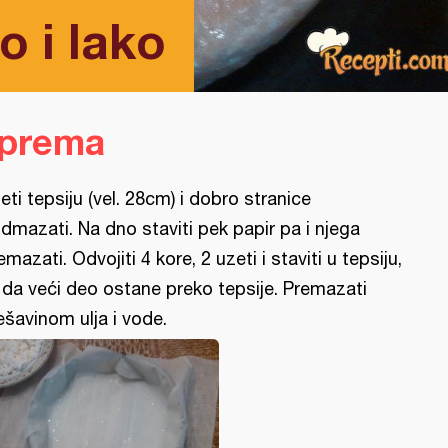
o i lako
iprema
eti tepsiju (vel. 28cm) i dobro stranice
dmazati. Na dno staviti pek papir pa i njega
emazati. Odvojiti 4 kore, 2 uzeti i staviti u tepsiju,
i da veći deo ostane preko tepsije. Premazati
šavinom ulja i vode.