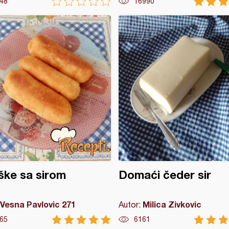
48
16990
ške sa sirom
Domaći čeder sir
Vesna Pavlovic 271
Milica Zivkovic
Autor:
65
6161