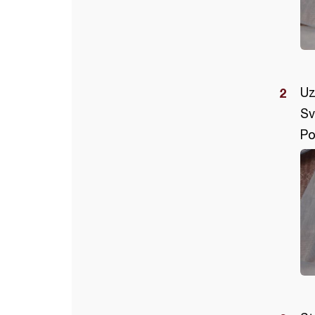
Uz
Sv
Po