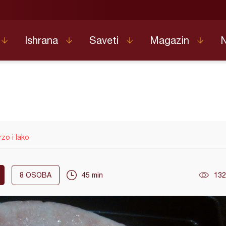
Ishrana
Saveti
Magazin
rzo i lako
8
OSOBA
45 min
132