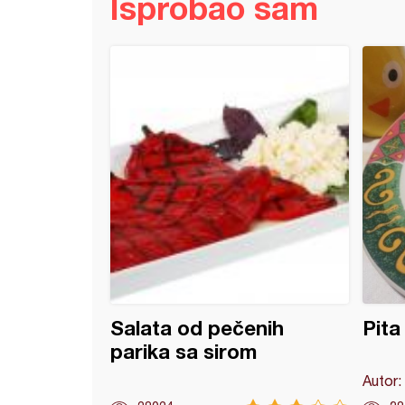
Isprobao sam
ta pita sa sirom i prazilukom
Salata od pečenih
Pita
parika sa sirom
Autor: