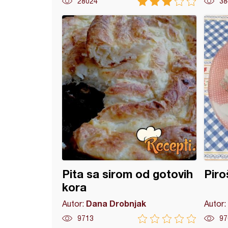
28024
38
ći sa sirom
Pita sa sirom od gotovih
Piro
kora
Dana Drobnjak
Autor:
Autor:
9713
97