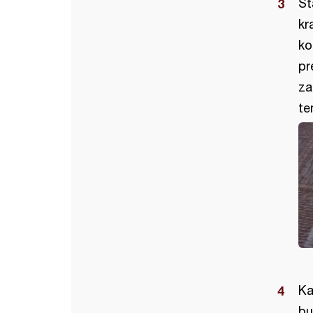
St
kr
ko
pr
za
te
Ka
bu