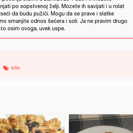
jati po sopstvenoj želji. Mozete ih savijati i u rolat
 seći da budu pužići. Mogu da se prave i slatke
mo smanjite odnos šećera i soli. Ja ne pravim drugo
sto osim ovoga, uvek uspe.
kifle