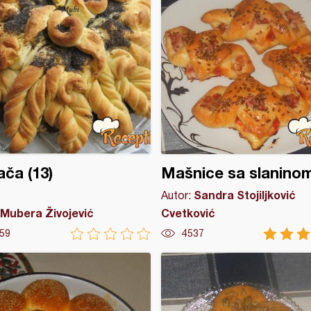
ča (13)
Mašnice sa slanino
Sandra Stojiljković
Autor:
Mubera Živojević
Cvetković
59
4537