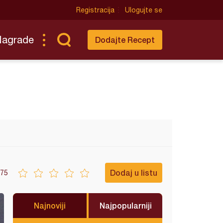
Registracija
Ulogujte se
Nagrade
Dodajte Recept
Dodaj u listu
75
Najnoviji
Najpopularniji