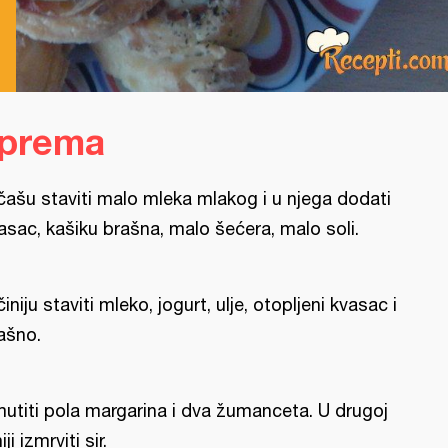
iprema
čašu staviti malo mleka mlakog i u njega dodati
asac, kašiku brašna, malo šećera, malo soli.
činiju staviti mleko, jogurt, ulje, otopljeni kvasac i
ašno.
utiti pola margarina i dva žumanceta. U drugoj
iji izmrviti sir.