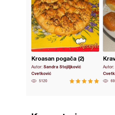
Kroasan pogača (2)
Krav
Sandra Stojiljković
Autor:
Autor:
Cvetković
Cvetk
5120
69