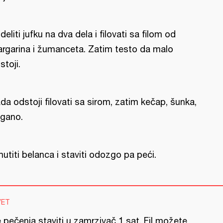
deliti jufku na dva dela i filovati sa filom od
rgarina i žumanceta. Zatim testo da malo
stoji.
da odstoji filovati sa sirom, zatim kečap, šunka,
igano.
utiti belanca i staviti odozgo pa peći.
VET
 pečenja staviti u zamrzivač 1 sat. Fil možete