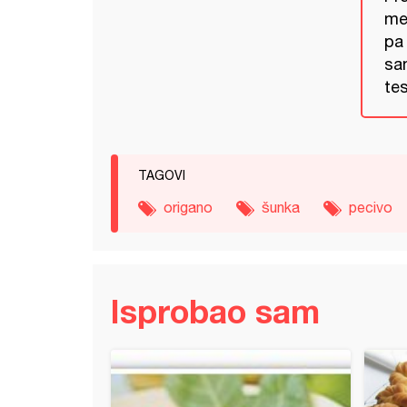
men
pa
sa
te
TAGOVI
origano
šunka
pecivo
Isprobao sam
i uvojci