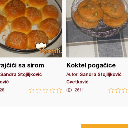
ajčići sa sirom
Koktel pogačice
Sandra Stojiljković
Sandra Stojiljković
Autor:
ović
Cvetković
28
2611