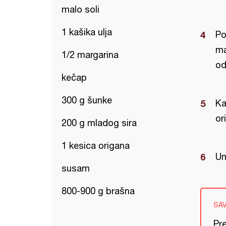
malo soli
1 kašika ulja
Po
ma
1/2 margarina
od
kečap
300 g šunke
Ka
or
200 g mladog sira
1 kesica origana
Um
susam
800-900 g brašna
SA
Pre