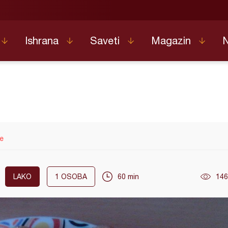
Ishrana
Saveti
Magazin
le
LAKO
1
OSOBA
60 min
146