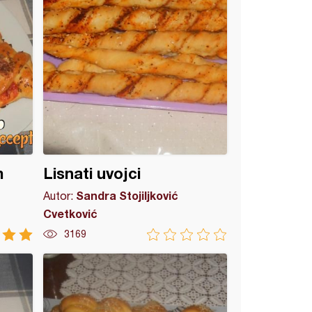
m
Lisnati uvojci
Sandra Stojiljković
Autor:
Cvetković
3169