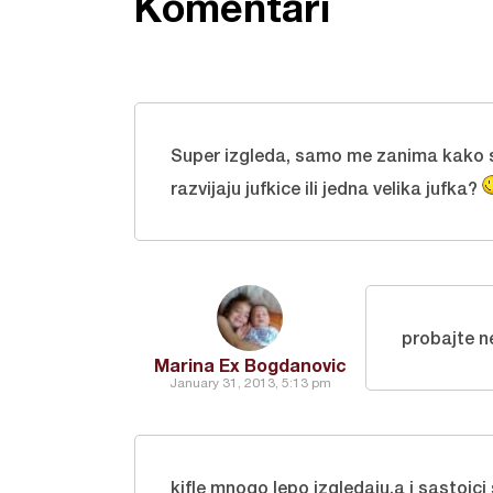
Komentari
Super izgleda, samo me zanima kako se 
razvijaju jufkice ili jedna velika jufka?
probajte n
Marina Ex Bogdanovic
January 31, 2013, 5:13 pm
kifle mnogo lepo izgledaju,a i sastojci