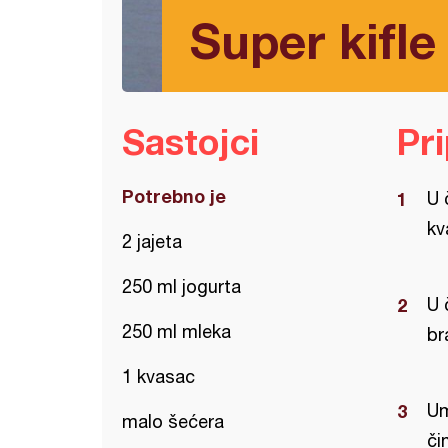
Super kifle
Sastojci
Pr
Potrebno je
U 
kv
2 jajeta
250 ml jogurta
U 
250 ml mleka
br
1 kvasac
Um
malo šećera
čin