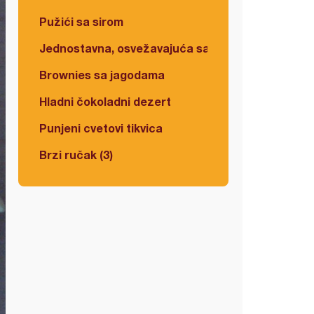
Pužići sa sirom
Jednostavna, osvežavajuća salata
Brownies sa jagodama
Hladni čokoladni dezert
Punjeni cvetovi tikvica
Brzi ručak (3)