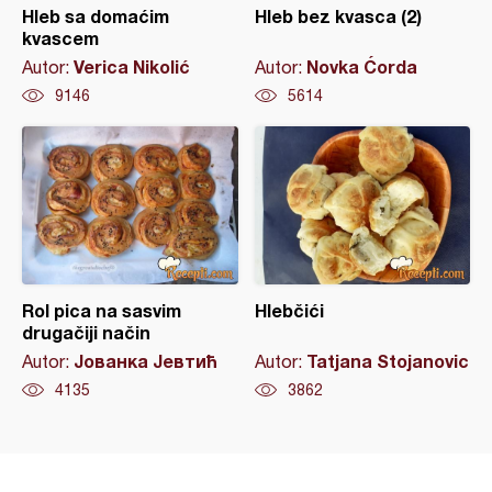
Hleb sa domaćim
Hleb bez kvasca (2)
kvascem
Verica Nikolić
Novka Ćorda
Autor:
Autor:
9146
5614
Rol pica na sasvim
Hlebčići
drugačiji način
Јованка Јевтић
Tatjana Stojanovic
Autor:
Autor:
4135
3862