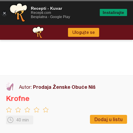
Recepti - Kuvar
Instalirajte
Recepti.com
Besplatna - Google Play
Ulogujte se
Prodaja Ženske Obuće Niš
Autor:
Krofne
Dodaj u listu
40 min