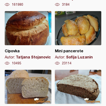
161980
3184
Cipovka
Mini pancerote
Tatjana Stojanovic
Sofija Luzanin
Autor:
Autor:
10495
23114