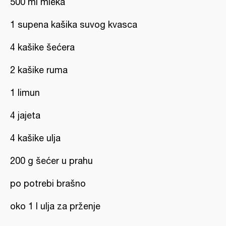
500 ml mleka
1 supena kašika suvog kvasca
4 kašike šećera
2 kašike ruma
1 limun
4 jajeta
4 kašike ulja
200 g šećer u prahu
po potrebi brašno
oko 1 l ulja za prženje