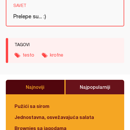
SAVET
Prelepe su... :)
TAGOVI
testo
krofne
Najnoviji
Najpopularniji
Pužići sa sirom
Jednostavna, osvežavajuća salata
Brownies sa jagodama