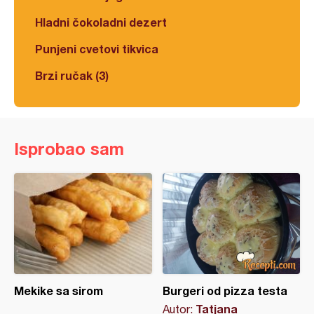
Hladni čokoladni dezert
Punjeni cvetovi tikvica
Brzi ručak (3)
Isprobao sam
Mekike sa sirom
Burgeri od pizza testa
Tatjana
Autor: