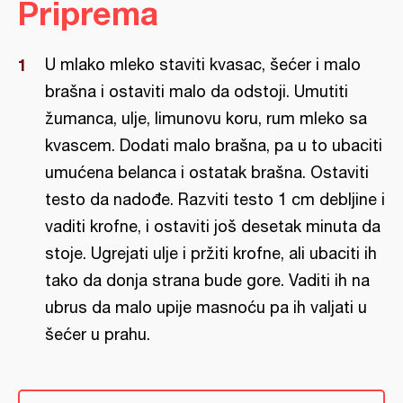
Priprema
U mlako mleko staviti kvasac, šećer i malo
brašna i ostaviti malo da odstoji. Umutiti
žumanca, ulje, limunovu koru, rum mleko sa
kvascem. Dodati malo brašna, pa u to ubaciti
umućena belanca i ostatak brašna. Ostaviti
testo da nadođe. Razviti testo 1 cm debljine i
vaditi krofne, i ostaviti još desetak minuta da
stoje. Ugrejati ulje i pržiti krofne, ali ubaciti ih
tako da donja strana bude gore. Vaditi ih na
ubrus da malo upije masnoću pa ih valjati u
šećer u prahu.