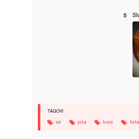
Sl
TAGOVI
sir
pita
kore
feta