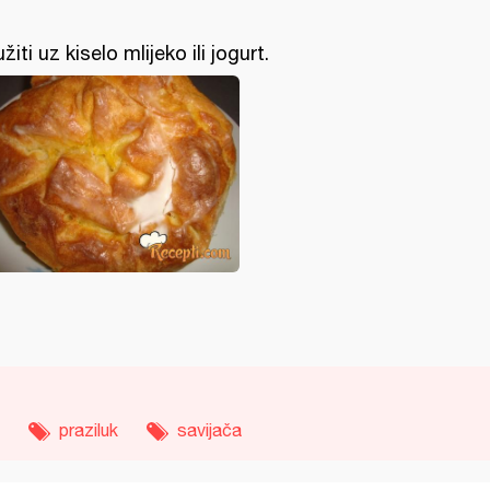
užiti uz kiselo mlijeko ili jogurt.
praziluk
savijača