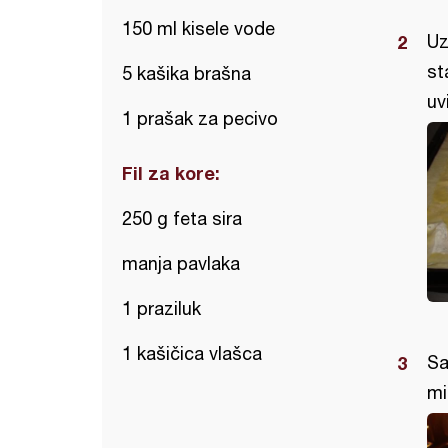
150 ml kisele vode
Uz
st
5 kašika brašna
uv
1 prašak za pecivo
Fil za kore:
250 g feta sira
manja pavlaka
1 praziluk
1 kašičica vlašca
Sa
mi