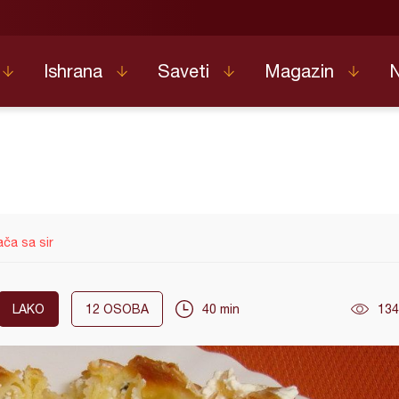
Ishrana
Saveti
Magazin
ača sa sir
LAKO
12
OSOBA
40 min
134