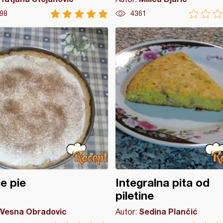
98
4361
e pie
Integralna pita od
piletine
Vesna Obradovic
Sedina Plančić
Autor: