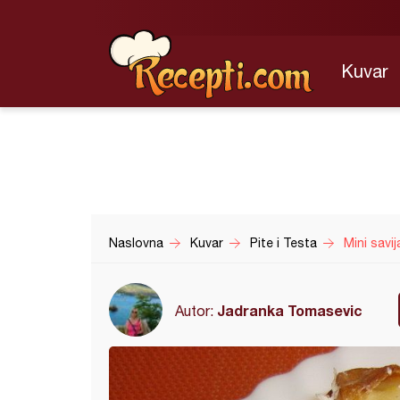
Kuvar
Naslovna
Kuvar
Pite i Testa
Mini savij
Jadranka Tomasevic
Autor: