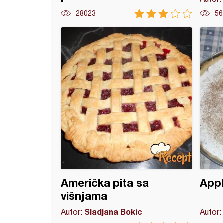
28023
56
 pita (7)
Američka pita sa
Appl
višnjama
Sladjana Bokic
Autor:
Autor: