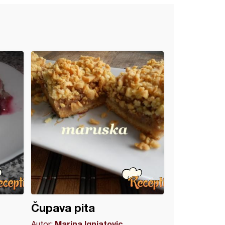
Čupava pita
Marina Ignjatovic
Autor: