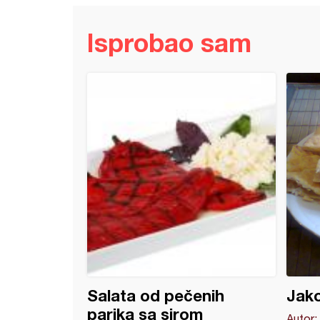
Isprobao sam
a pita
Salata od pečenih
Jako
parika sa sirom
Autor: