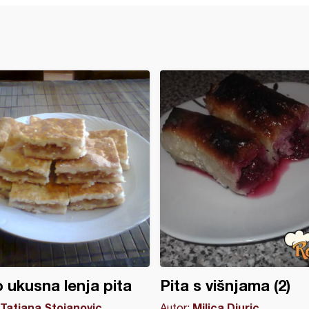
 ukusna lenja pita
Pita s višnjama (2)
Tatjana Stojanovic
Milica Djuric
Autor: