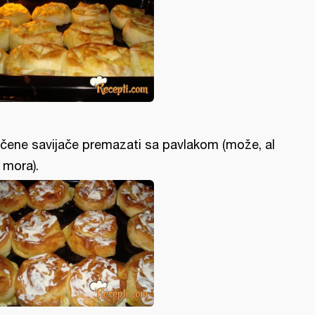
čene savijače premazati sa pavlakom (može, al
 mora).