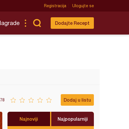
Registracija
Ulogujte se
Nagrade
Dodajte Recept
Dodaj u listu
78
Najnoviji
Najpopularniji