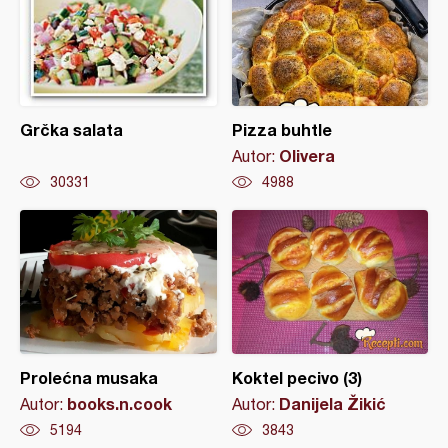
Grčka salata
Pizza buhtle
Olivera
Autor:
30331
4988
Prolećna musaka
Koktel pecivo (3)
books.n.cook
Danijela Žikić
Autor:
Autor:
5194
3843