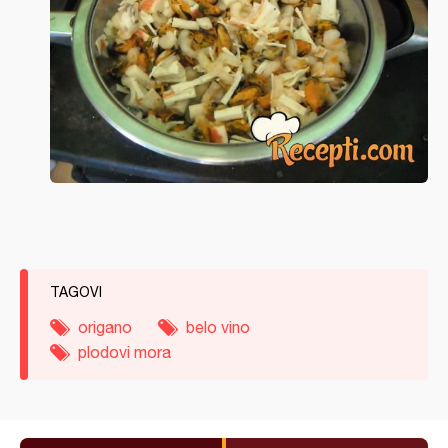
TAGOVI
origano
belo vino
plodovi mora