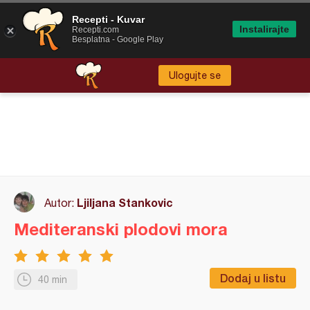
Recepti - Kuvar
Instalirajte
Recepti.com
Besplatna - Google Play
Ulogujte se
Ljiljana Stankovic
Autor:
Mediteranski plodovi mora
Dodaj u listu
40 min