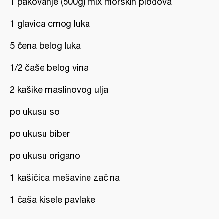
1 pakovanje (500g) mix morskih plodova
1 glavica crnog luka
5 čena belog luka
1/2 čaše belog vina
2 kašike maslinovog ulja
po ukusu so
po ukusu biber
po ukusu origano
1 kašičica mešavine začina
1 čaša kisele pavlake