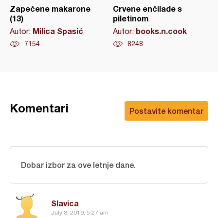
Zapečene makarone
Crvene enčilade s
(13)
piletinom
Milica Spasić
books.n.cook
Autor:
Autor:
7154
8248
Komentari
Postavite komentar
Dobar izbor za ove letnje dane.
Slavica
July 3, 2019, 5:27 am