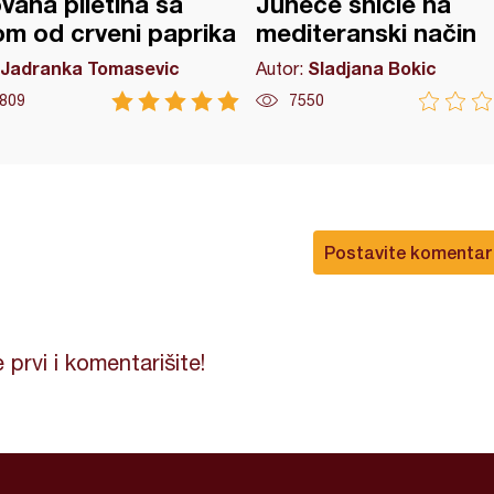
vana piletina sa
Juneće šnicle na
m od crveni paprika
mediteranski način
Jadranka Tomasevic
Sladjana Bokic
Autor:
809
7550
Postavite komentar
 prvi i komentarišite!