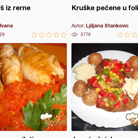
š iz rerne
Kruške pečene u foli
Ivana
Ljiljana Stankovic
Autor:
29
5779