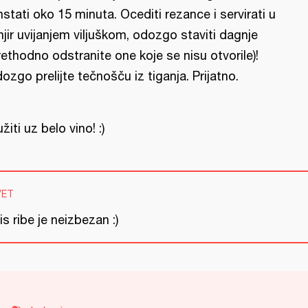
nstati oko 15 minuta. Ocediti rezance i servirati u
njir uvijanjem viljuškom, odozgo staviti dagnje
rethodno odstranite one koje se nisu otvorile)!
ozgo prelijte tečnošču iz tiganja. Prijatno.
užiti uz belo vino! :)
VET
is ribe je neizbezan :)