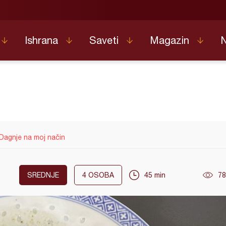
Ishrana
Saveti
Magazin
Dagnje na moj način
SREDNJE
4
OSOBA
45 min
78