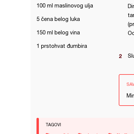
100 ml maslinovog ulja
Di
ta
5 čena belog luka
(p
150 ml belog vina
Od
1 prstohvat đumbira
Sl
SA
Mir
TAGOVI