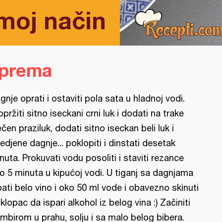
moj način
iprema
gnje oprati i ostaviti pola sata u hladnoj vodi.
opržiti sitno iseckani crni luk i dodati na trake
ečen praziluk, dodati sitno iseckan beli luk i
edjene dagnje... poklopiti i dinstati desetak
nuta. Prokuvati vodu posoliti i staviti rezance
o 5 minuta u kipućoj vodi. U tiganj sa dagnjama
pati belo vino i oko 50 ml vode i obavezno skinuti
klopac da ispari alkohol iz belog vina :) Začiniti
mbirom u prahu, solju i sa malo belog bibera.