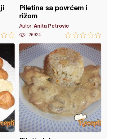
ji
Piletina sa povrćem i
rižom
Anita Petrovic
Autor:
26924