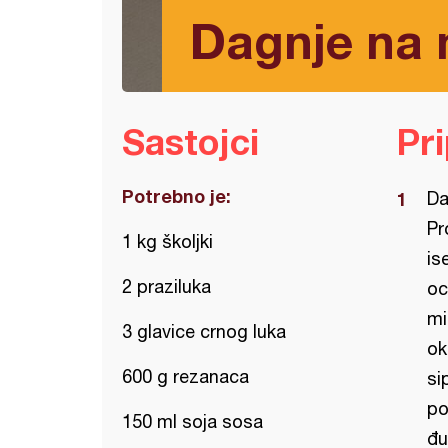
Dagnje na 
Sastojci
Pr
Potrebno je:
Da
Pr
1 kg školjki
is
2 praziluka
oc
mi
3 glavice crnog luka
ok
600 g rezanaca
si
po
150 ml soja sosa
đu