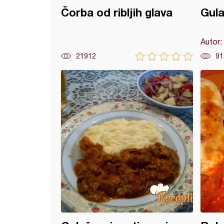
Čorba od ribljih glava
Gula
Autor:
21912
91
i stek sa pečurkama