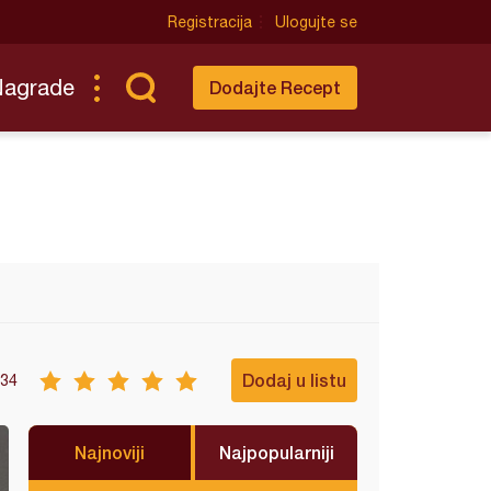
Registracija
Ulogujte se
Nagrade
Dodajte Recept
Dodaj u listu
34
Najnoviji
Najpopularniji