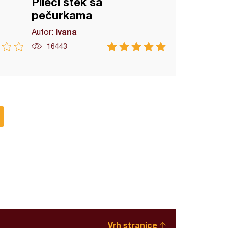
Pileći stek sa
pečurkama
Ivana
Autor:
16443
Vrh stranice