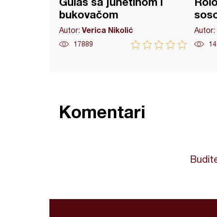
Gulaš sa junetinom i
Rolo
bukovačom
soso
Verica Nikolić
Autor:
Autor:
17889
14
Komentari
Budite