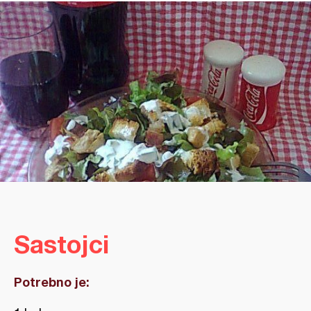
Sastojci
Potrebno je: