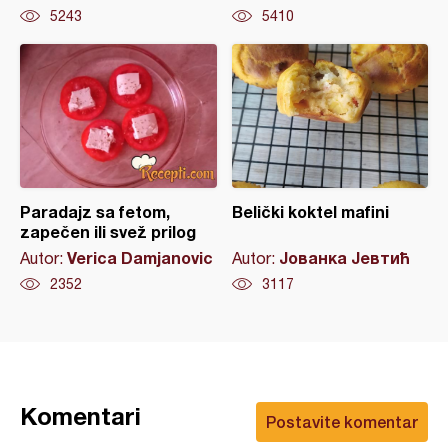
5243
5410
Paradajz sa fetom,
Belički koktel mafini
zapečen ili svež prilog
Verica Damjanovic
Јованка Јевтић
Autor:
Autor:
2352
3117
Komentari
Postavite komentar