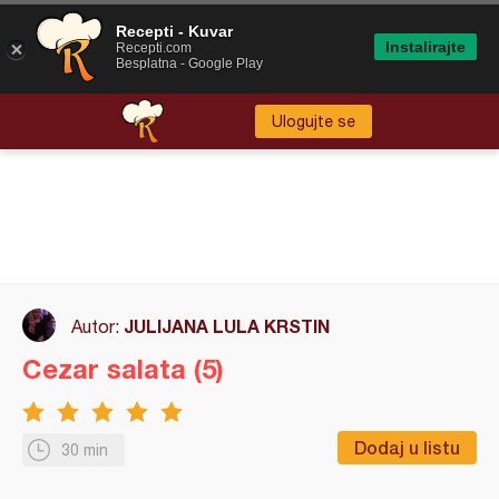
Recepti - Kuvar
Instalirajte
Recepti.com
Besplatna - Google Play
Ulogujte se
JULIJANA LULA KRSTIN
Autor:
Cezar salata (5)
Dodaj u listu
30 min