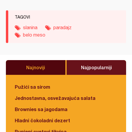
TAGOVI
slanina
paradajz
belo meso
Najnoviji
Najpopularniji
Pužići sa sirom
Jednostavna, osvežavajuća salata
Brownies sa jagodama
Hladni čokoladni dezert
Punjeni cvetovi tikvica