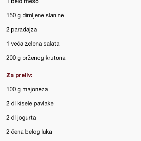
1 belo meso
150 g dimljene slanine
2 paradajza
1 veća zelena salata
200 g prženog krutona
Za preliv:
100 g majoneza
2 dl kisele pavlake
2 dl jogurta
2 čena belog luka