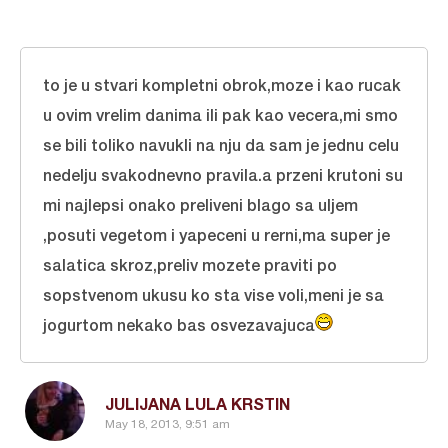
to je u stvari kompletni obrok,moze i kao rucak
u ovim vrelim danima ili pak kao vecera,mi smo
se bili toliko navukli na nju da sam je jednu celu
nedelju svakodnevno pravila.a przeni krutoni su
mi najlepsi onako preliveni blago sa uljem
,posuti vegetom i yapeceni u rerni,ma super je
salatica skroz,preliv mozete praviti po
sopstvenom ukusu ko sta vise voli,meni je sa
jogurtom nekako bas osvezavajuca
JULIJANA LULA KRSTIN
May 18, 2013, 9:51 am