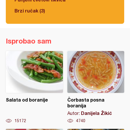
Brzi ručak (3)
Isprobao sam
Salata od boranije
Čorbasta posna
boranija
Danijela Žikić
Autor:
15172
4740