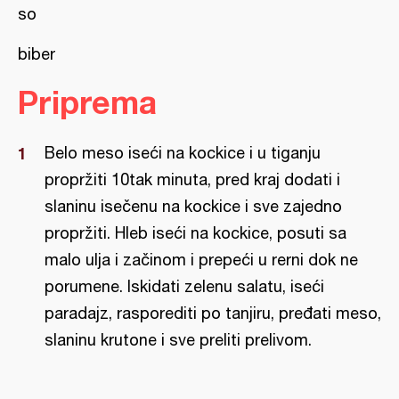
so
biber
Priprema
Belo meso iseći na kockice i u tiganju
propržiti 10tak minuta, pred kraj dodati i
slaninu isečenu na kockice i sve zajedno
propržiti. Hleb iseći na kockice, posuti sa
malo ulja i začinom i prepeći u rerni dok ne
porumene. Iskidati zelenu salatu, iseći
paradajz, rasporediti po tanjiru, pređati meso,
slaninu krutone i sve preliti prelivom.