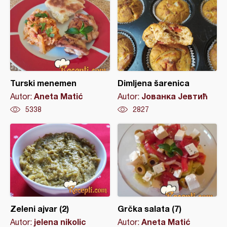
Turski menemen
Dimljena šarenica
Aneta Matić
Јованка Јевтић
Autor:
Autor:
5338
2827
Zeleni ajvar (2)
Grčka salata (7)
jelena nikolic
Aneta Matić
Autor:
Autor: