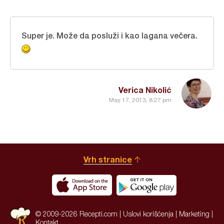
Super je. Može da posluži i kao lagana večera.
Verica Nikolić
May 17, 2013, 8:27 pm
Vrh stranice
© 2009-2026 Recepti.com |
Uslovi korišćenja
|
Marketing
|
Kontakt