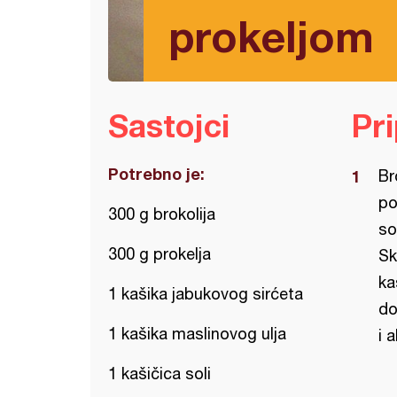
prokeljom
Sastojci
Pr
Potrebno je:
Br
po
300 g brokolija
so
300 g prokelja
Sk
ka
1 kašika jabukovog sirćeta
do
1 kašika maslinovog ulja
i 
1 kašičica soli