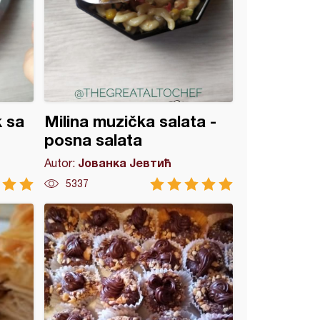
k sa
Milina muzička salata -
posna salata
Јованка Јевтић
Autor:
5337