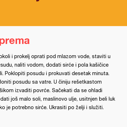
iprema
okoli i prokelj oprati pod mlazom vode, staviti u
sudu, naliti vodom, dodati sirće i pola kašičice
li. Poklopiti posudu i prokuvati desetak minuta.
loniti posudu sa vatre. U činiju rešetkastom
šikom izvaditi povrće. Sačekati da se ohladi
dati još malo soli, maslinovo ulje, usitnjen beli luk
ako je potrebno sirće. Ukrasiti po želji i služiti.