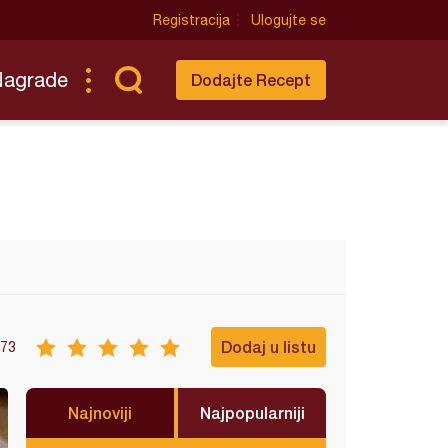
Registracija
Ulogujte se
Nagrade
Dodajte Recept
Dodaj u listu
73
Najnoviji
Najpopularniji