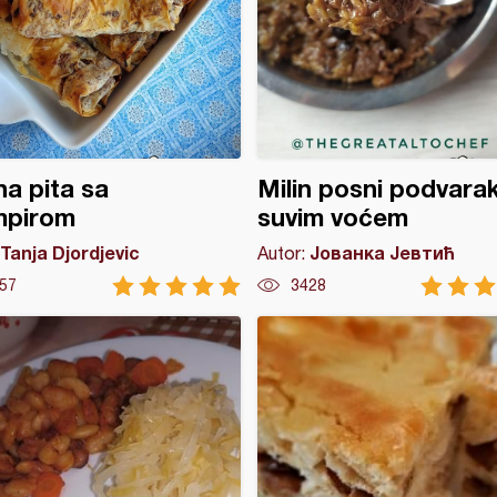
a pita sa
Milin posni podvara
mpirom
suvim voćem
Tanja Djordjevic
Јованка Јевтић
Autor:
57
3428