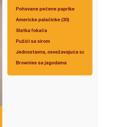
Pohovane pečene paprike
Americke palačinke (30)
Slatka fokača
Pužići sa sirom
Jednostavna, osvežavajuća salata
Brownies sa jagodama