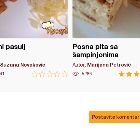
i pasulj
Posna pita sa
šampinjonima
Suzana Novakovic
Marijana Petrović
Autor:
41
5286
Postavite komentar