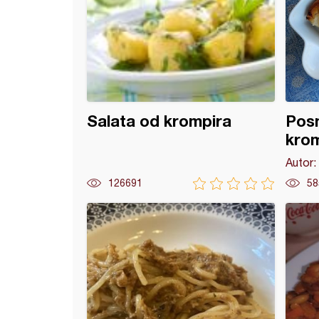
Salata od krompira
Posn
kro
Autor:
126691
58
a gnezda