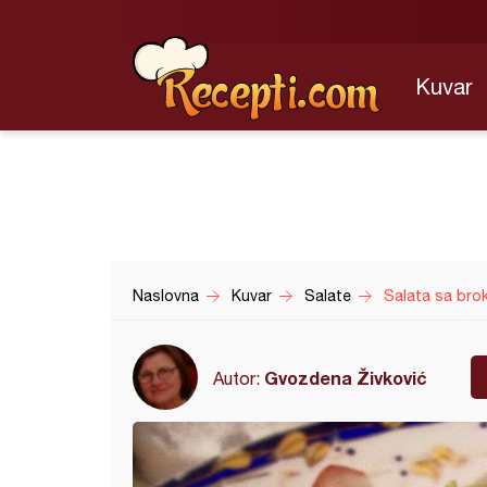
Kuvar
Naslovna
Kuvar
Salate
Salata sa brok
Gvozdena Živković
Autor: