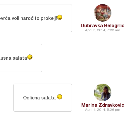
vrća voli naroćito prokelj!
Dubravka Belogrlic
April 3, 2014, 7:33 am
kusna salata
Odlicna salata
Marina Zdravkovic
April 1, 2014, 5:26 pm