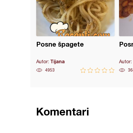
Posne špagete
Posn
Tijana
Autor:
Autor:
4953
36
Komentari