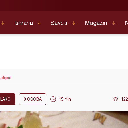
Ishrana
Saveti
Magazin
olijem
LAKO
3
OSOBA
15 min
122