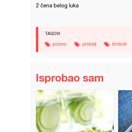
2 čena belog luka
TAGOVI
posno
prokelj
brokoli
Isprobao sam
a muzička salata - posna salata