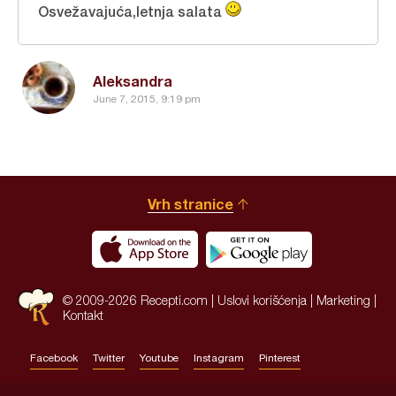
Osvežavajuća,letnja salata
Aleksandra
June 7, 2015, 9:19 pm
Vrh stranice
© 2009-2026 Recepti.com |
Uslovi korišćenja
|
Marketing
|
Kontakt
Facebook
Twitter
Youtube
Instagram
Pinterest
Site by:
HALO