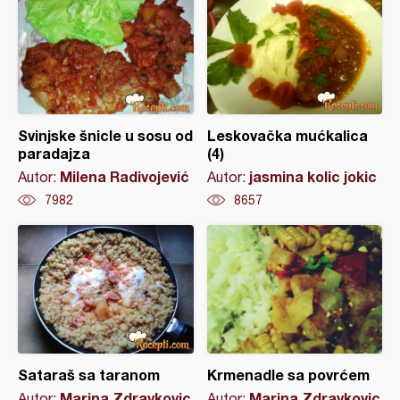
Svinjske šnicle u sosu od
Leskovačka mućkalica
paradajza
(4)
Milena Radivojević
jasmina kolic jokic
Autor:
Autor:
7982
8657
Sataraš sa taranom
Krmenadle sa povrćem
Marina Zdravkovic
Marina Zdravkovic
Autor:
Autor: