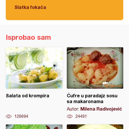
Slatka fokača
Isprobao sam
Salata od krompira
Ćufre u paradajz sosu
sa makaronama
Milena Radivojević
Autor:
126694
24491