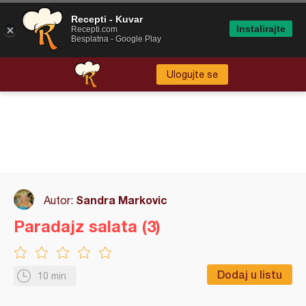
Recepti - Kuvar
Instalirajte
Recepti.com
Besplatna - Google Play
Ulogujte se
Sandra Markovic
Autor:
Paradajz salata (3)
Dodaj u listu
10 min