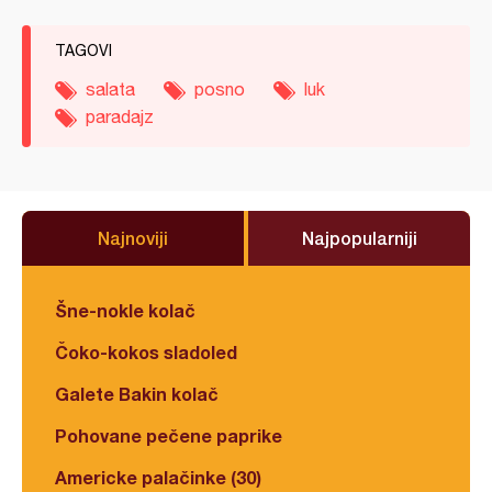
TAGOVI
salata
posno
luk
paradajz
Najnoviji
Najpopularniji
Šne-nokle kolač
Čoko-kokos sladoled
Galete Bakin kolač
Pohovane pečene paprike
Americke palačinke (30)