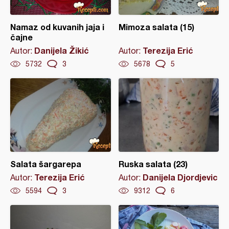
Namaz od kuvanih jaja i
Mimoza salata (15)
čajne
Danijela Žikić
Terezija Erić
Autor:
Autor:
5732
3
5678
5
Salata šargarepa
Ruska salata (23)
Terezija Erić
Danijela Djordjevic
Autor:
Autor:
5594
3
9312
6