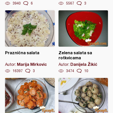
3940
6
5567
3
Praznična salata
Zelena salata sa
rotkvicama
Marija Mirkovic
Danijela Žikić
Autor:
Autor:
16397
3
3474
10