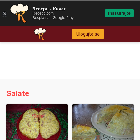
Recepti - Kuvar
Instalirajte
Recepti.com
Besplatna - Google Play
Ulogujte se
Salate