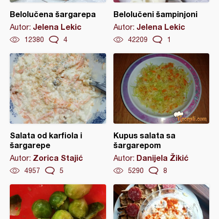
Belolučena šargarepa
Belolučeni šampinjoni
Jelena Lekic
Jelena Lekic
Autor:
Autor:
12380
4
42209
1
Salata od karfiola i
Kupus salata sa
šargarepe
šargarepom
Zorica Stajić
Danijela Žikić
Autor:
Autor:
4957
5
5290
8