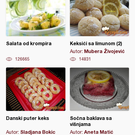
Salata od krompira
Keksići sa limunom (2)
Mubera Živojević
Autor:
126665
14831
Danski puter keks
Sočna baklava sa
višnjama
Sladjana Bokic
Aneta Matić
Autor:
Autor: