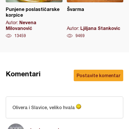
Punjene poslastičarske
Švarma
korpice
Nevena
Autor:
Milovanović
Ljiljana Stankovic
Autor:
13459
9469
Komentari
Postavite komentar
Olivera i Slavice, veliko hvala