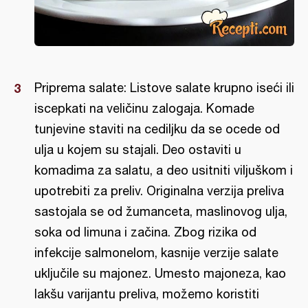
Priprema salate: Listove salate krupno iseći ili
iscepkati na veličinu zalogaja. Komade
tunjevine staviti na cediljku da se ocede od
ulja u kojem su stajali. Deo ostaviti u
komadima za salatu, a deo usitniti viljuškom i
upotrebiti za preliv. Originalna verzija preliva
sastojala se od žumanceta, maslinovog ulja,
soka od limuna i začina. Zbog rizika od
infekcije salmonelom, kasnije verzije salate
uključile su majonez. Umesto majoneza, kao
lakšu varijantu preliva, možemo koristiti