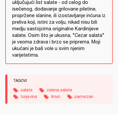
uključujući list salate - od celog do
isečenog, dodavanje grilovane piletine,
propržene slanine, ili izostavljanje inćuna iz
preliva koji, istini za volju, nikad nisu bili
medju sastojcima originalne Kardinijeve
salate. Osim što je ukusna, "Cezar salata"
je veoma zdrava i brzo se priprema. Moji
ukućani je baš vole u svim njenim
varijetetima.
TAGOVI
salata
zelena salata
tunjevina
limun
parmezan