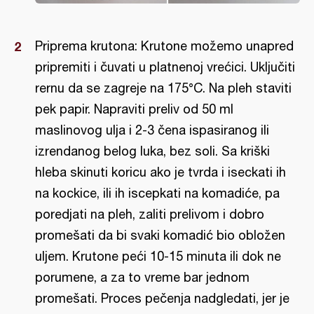
Priprema krutona: Krutone možemo unapred
pripremiti i čuvati u platnenoj vrećici. Uključiti
rernu da se zagreje na 175°C. Na pleh staviti
pek papir. Napraviti preliv od 50 ml
maslinovog ulja i 2-3 čena ispasiranog ili
izrendanog belog luka, bez soli. Sa kriški
hleba skinuti koricu ako je tvrda i iseckati ih
na kockice, ili ih iscepkati na komadiće, pa
poredjati na pleh, zaliti prelivom i dobro
promešati da bi svaki komadić bio obložen
uljem. Krutone peći 10-15 minuta ili dok ne
porumene, a za to vreme bar jednom
promešati. Proces pečenja nadgledati, jer je