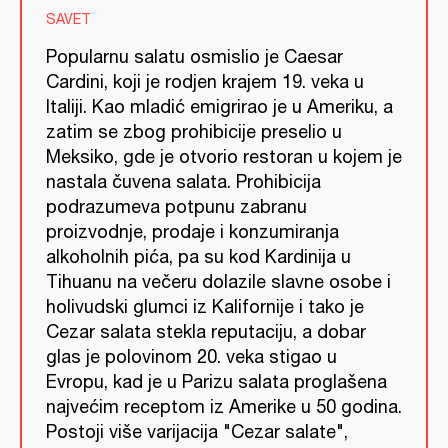
SAVET
Popularnu salatu osmislio je Caesar
Cardini, koji je rodjen krajem 19. veka u
Italiji. Kao mladić emigrirao je u Ameriku, a
zatim se zbog prohibicije preselio u
Meksiko, gde je otvorio restoran u kojem je
nastala čuvena salata. Prohibicija
podrazumeva potpunu zabranu
proizvodnje, prodaje i konzumiranja
alkoholnih pića, pa su kod Kardinija u
Tihuanu na večeru dolazile slavne osobe i
holivudski glumci iz Kalifornije i tako je
Cezar salata stekla reputaciju, a dobar
glas je polovinom 20. veka stigao u
Evropu, kad je u Parizu salata proglašena
najvećim receptom iz Amerike u 50 godina.
Postoji više varijacija "Cezar salate",