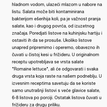
hladnom vodom, ulazeći mlazom u nabore na
listu. Salata može biti kontaminirana
bakterijom ešerihija koli, pa je važnost pranja
salate, kao i drugog povrća, od izuzetnog
značaja. Poredjati listove na kuhinjsku hartiju i
ostaviti ih da se prosuše. Ukoliko listove
unapred pripremimo i operemo, obavezno ih
čuvati u čistoj kesi u frižideru. U originalnom
receptu upotrebljava se vrsta salate
"Romaine lettuce", ali će odgovarati i svaka
druga vrsta koja raste na našem podneblju. U
izvesnim receptima savetuju da se koriste
samo unutrašnji listovi s veće glavice salate,
6-8 listova po porciji. Ostatak listova čuvati u
frižideru za drugu priliku.