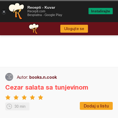
Recepti - Kuvar
Instalirajte
Recepti.com
Besplatna - Google Play
Ulogujte se
books.n.cook
Autor:
Cezar salata sa tunjevinom
Dodaj u listu
30 min