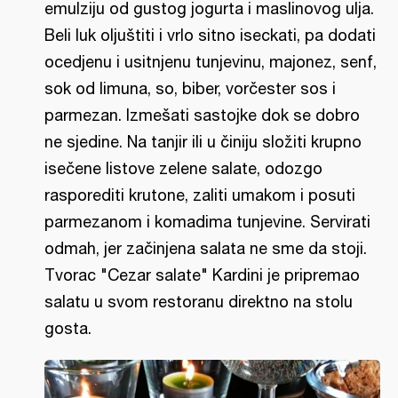
emulziju od gustog jogurta i maslinovog ulja.
Beli luk oljuštiti i vrlo sitno iseckati, pa dodati
ocedjenu i usitnjenu tunjevinu, majonez, senf,
sok od limuna, so, biber, vorčester sos i
parmezan. Izmešati sastojke dok se dobro
ne sjedine. Na tanjir ili u činiju složiti krupno
isečene listove zelene salate, odozgo
rasporediti krutone, zaliti umakom i posuti
parmezanom i komadima tunjevine. Servirati
odmah, jer začinjena salata ne sme da stoji.
Tvorac "Cezar salate" Kardini je pripremao
salatu u svom restoranu direktno na stolu
gosta.