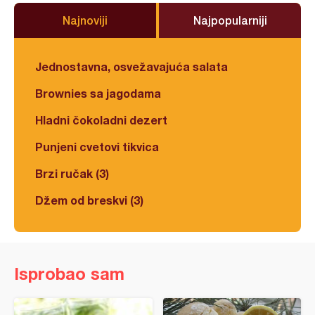
Najnoviji
Najpopularniji
Jednostavna, osvežavajuća salata
Brownies sa jagodama
Hladni čokoladni dezert
Punjeni cvetovi tikvica
Brzi ručak (3)
Džem od breskvi (3)
Isprobao sam