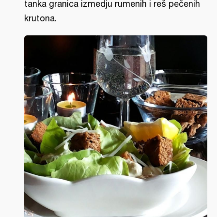
tanka granica izmedju rumenih i reš pečenih
krutona.