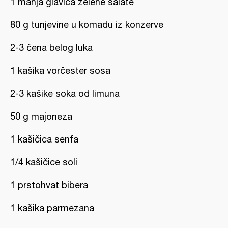
1 manja glavica zelene salate
80 g tunjevine u komadu iz konzerve
2-3 čena belog luka
1 kašika vorčester sosa
2-3 kašike soka od limuna
50 g majoneza
1 kašičica senfa
1/4 kašičice soli
1 prstohvat bibera
1 kašika parmezana