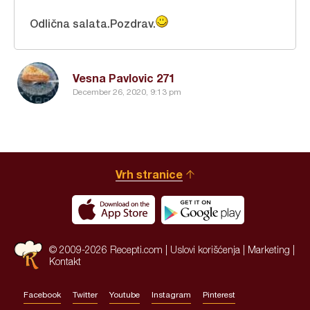
Odlična salata.Pozdrav.
Vesna Pavlovic 271
December 26, 2020, 9:13 pm
Vrh stranice
© 2009-2026 Recepti.com |
Uslovi korišćenja
|
Marketing
|
Kontakt
Facebook
Twitter
Youtube
Instagram
Pinterest