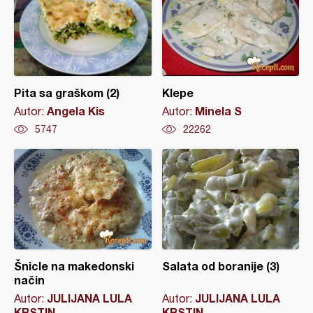
Pita sa graškom (2)
Klepe
Angela Kis
Minela S
Autor:
Autor:
5747
22262
Šnicle na makedonski
Salata od boranije (3)
način
JULIJANA LULA
JULIJANA LULA
Autor:
Autor:
KRSTIN
KRSTIN