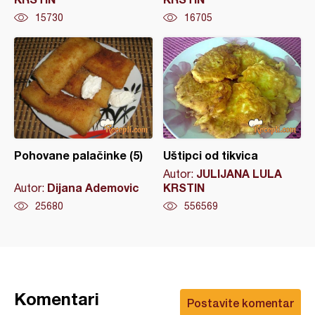
15730
16705
Pohovane palačinke (5)
Uštipci od tikvica
JULIJANA LULA
Autor:
Dijana Ademovic
KRSTIN
Autor:
25680
556569
Komentari
Postavite komentar