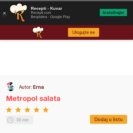
Recepti - Kuvar
Instalirajte
Recepti.com
Besplatna - Google Play
Ulogujte se
Erna
Autor:
Metropol salata
Dodaj u listu
30 min