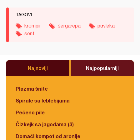
TAGOVI
krompir
šargarepa
pavlaka
senf
Najnoviji
Najpopularniji
Plazma šnite
Spirale sa leblebijama
Pečeno pile
Čizkejk sa jagodama (3)
Domaći kompot od aronije