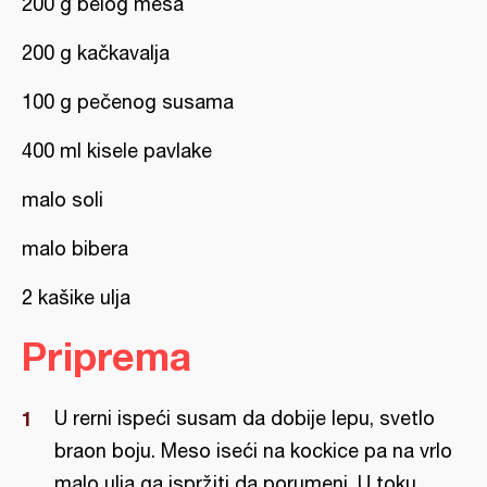
200 g belog mesa
200 g kačkavalja
100 g pečenog susama
400 ml kisele pavlake
malo soli
malo bibera
2 kašike ulja
Priprema
U rerni ispeći susam da dobije lepu, svetlo
braon boju. Meso iseći na kockice pa na vrlo
malo ulja ga ispržiti da porumeni. U toku