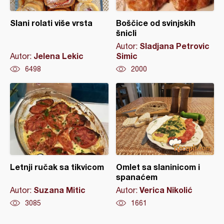
Slani rolati više vrsta
Boščice od svinjskih
šnicli
Sladjana Petrovic
Autor:
Jelena Lekic
Simic
Autor:
6498
2000
Letnji ručak sa tikvicom
Omlet sa slaninicom i
spanaćem
Suzana Mitic
Verica Nikolić
Autor:
Autor:
3085
1661