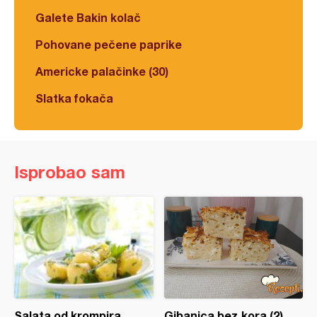
Galete Bakin kolač
Pohovane pečene paprike
Americke palačinke (30)
Slatka fokača
Isprobao sam
Salata od krompira
Gibanica bez kora (2)