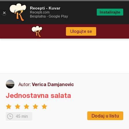
Recepti - Kuvar
Instalirajte
Recepti.com
Besplatna - Google Play
Ulogujte se
Verica Damjanovic
Autor:
Jednostavna salata
Dodaj u listu
45 min