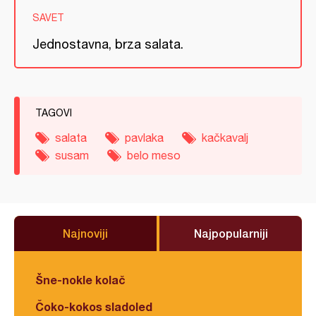
SAVET
Jednostavna, brza salata.
TAGOVI
salata
pavlaka
kačkavalj
susam
belo meso
Najnoviji
Najpopularniji
Šne-nokle kolač
Čoko-kokos sladoled