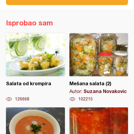
Isprobao sam
Salata od krompira
Mešana salata (2)
Suzana Novakovic
Autor:
126668
102215