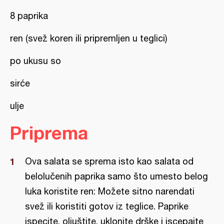
8 paprika
ren (svež koren ili pripremljen u teglici)
po ukusu so
sirće
ulje
Priprema
Ova salata se sprema isto kao salata od
belolučenih paprika samo što umesto belog
luka koristite ren: Možete sitno narendati
svež ili koristiti gotov iz teglice. Paprike
ispecite, oljuštite, uklonite drške i iscepajte