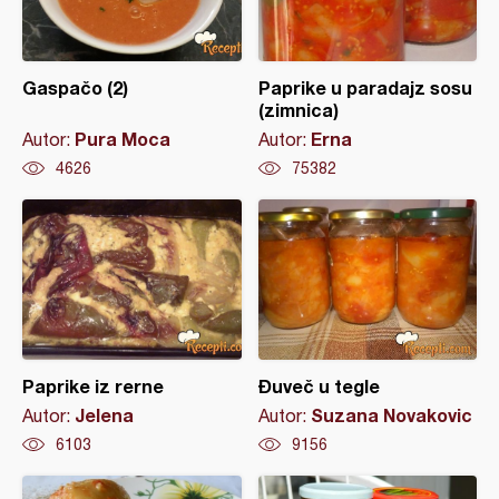
Gaspačo (2)
Paprike u paradajz sosu
(zimnica)
Pura Moca
Erna
Autor:
Autor:
4626
75382
Paprike iz rerne
Đuveč u tegle
Jelena
Suzana Novakovic
Autor:
Autor:
6103
9156