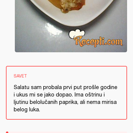
SAVET
Salatu sam probala prvi put prošle godine
i ukus mi se jako dopao. Ima oštrinu i
ljutinu belolučanih paprika, ali nema mirisa
belog luka.