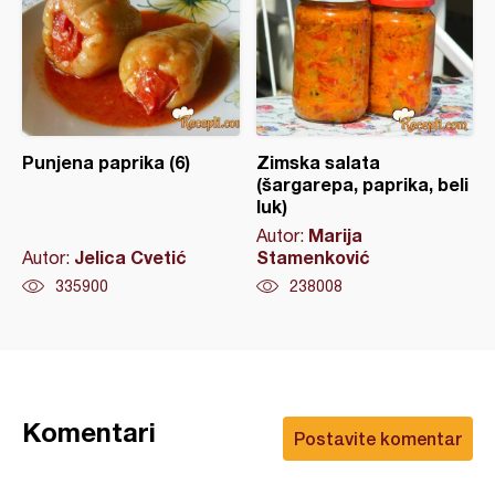
Punjena paprika (6)
Zimska salata
(šargarepa, paprika, beli
luk)
Marija
Autor:
Jelica Cvetić
Stamenković
Autor:
335900
238008
Komentari
Postavite komentar