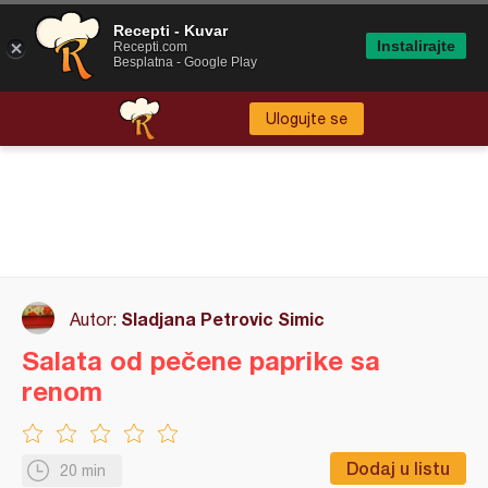
Recepti - Kuvar
Instalirajte
Recepti.com
Besplatna - Google Play
Ulogujte se
Sladjana Petrovic Simic
Autor:
Salata od pečene paprike sa
renom
Dodaj u listu
20 min