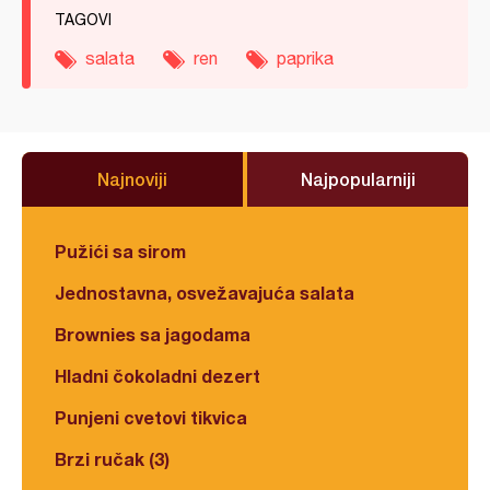
TAGOVI
salata
ren
paprika
Najnoviji
Najpopularniji
Pužići sa sirom
Jednostavna, osvežavajuća salata
Brownies sa jagodama
Hladni čokoladni dezert
Punjeni cvetovi tikvica
Brzi ručak (3)