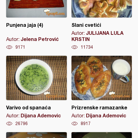
Punjena jaja (4)
Slani cvetići
JULIJANA LULA
Autor:
Jelena Petrović
KRSTIN
Autor:
9171
11734
Varivo od spanaća
Prizrenske ramazanke
Dijana Ademovic
Dijana Ademovic
Autor:
Autor:
26796
8917