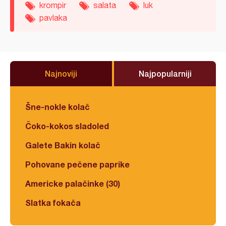
krompir
salata
luk
pavlaka
Najnoviji
Najpopularniji
Šne-nokle kolač
Čoko-kokos sladoled
Galete Bakin kolač
Pohovane pečene paprike
Americke palačinke (30)
Slatka fokača