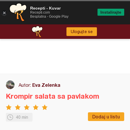
Recepti - Kuvar
Instalirajte
Recepti.com
Besplatna - Google Play
Ulogujte se
Eva Zelenka
Autor:
Krompir salata sa pavlakom
Dodaj u listu
40 min