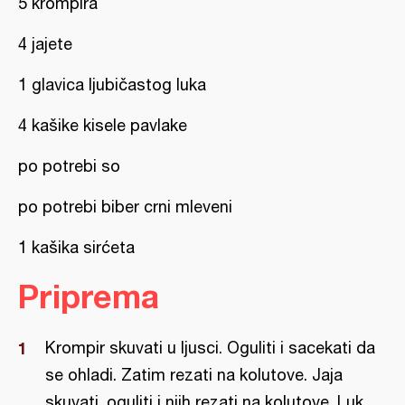
5 krompira
4 jajete
1 glavica ljubičastog luka
4 kašike kisele pavlake
po potrebi so
po potrebi biber crni mleveni
1 kašika sirćeta
Priprema
Krompir skuvati u ljusci. Oguliti i sacekati da
se ohladi. Zatim rezati na kolutove. Jaja
skuvati, oguliti i njih rezati na kolutove. Luk