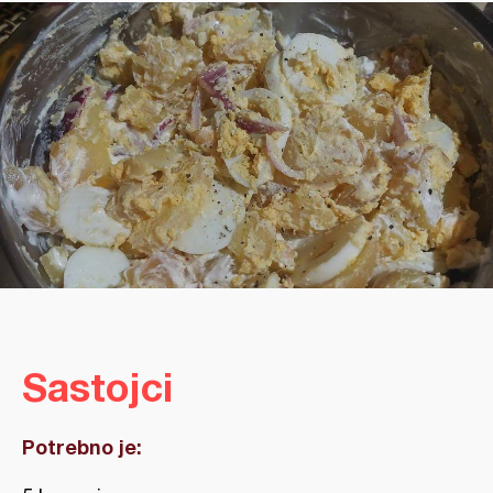
Sastojci
Potrebno je: