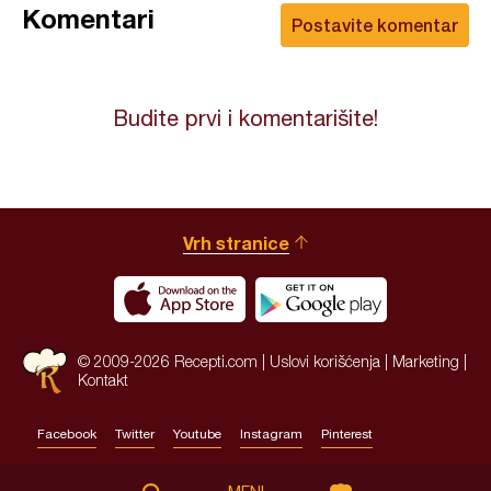
Komentari
Postavite komentar
Budite prvi i komentarišite!
Vrh stranice
© 2009-2026 Recepti.com |
Uslovi korišćenja
|
Marketing
|
Kontakt
Facebook
Twitter
Youtube
Instagram
Pinterest
Site by:
HALO