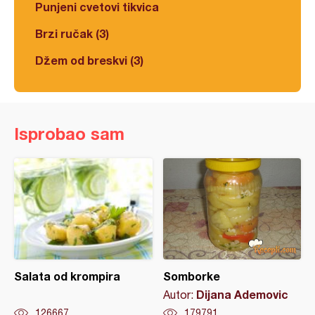
Punjeni cvetovi tikvica
Brzi ručak (3)
Džem od breskvi (3)
Isprobao sam
Salata od krompira
Somborke
Dijana Ademovic
Autor:
126667
179791