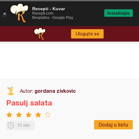
Recepti - Kuvar
Instalirajte
Recepti.com
Besplatna - Google Play
Ulogujte se
gordana zivkovic
Autor:
Pasulj salata
Dodaj u listu
15 min