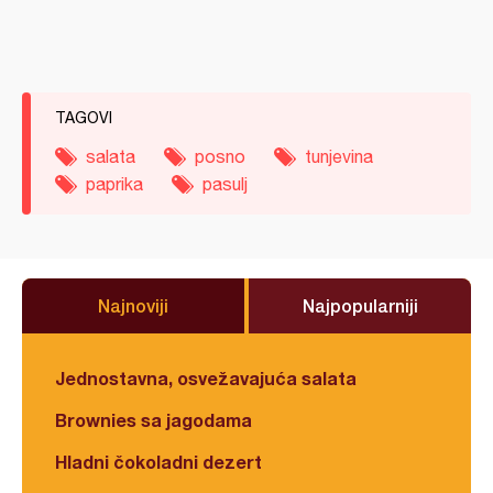
TAGOVI
salata
posno
tunjevina
paprika
pasulj
Najnoviji
Najpopularniji
Jednostavna, osvežavajuća salata
Brownies sa jagodama
Hladni čokoladni dezert