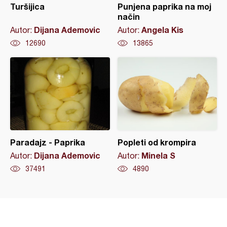
Turšijica
Punjena paprika na moj
način
Dijana Ademovic
Angela Kis
Autor:
Autor:
12690
13865
Paradajz - Paprika
Popleti od krompira
Dijana Ademovic
Minela S
Autor:
Autor:
37491
4890