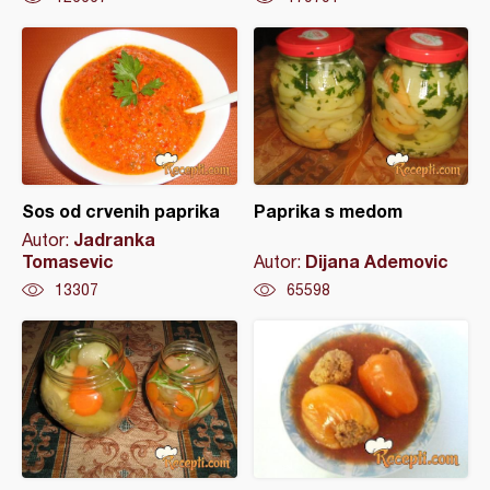
Sos od crvenih paprika
Paprika s medom
Jadranka
Autor:
Tomasevic
Dijana Ademovic
Autor:
13307
65598