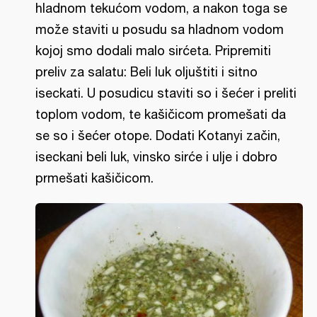
hladnom tekućom vodom, a nakon toga se
može staviti u posudu sa hladnom vodom
kojoj smo dodali malo sirćeta. Pripremiti
preliv za salatu: Beli luk oljuštiti i sitno
iseckati. U posudicu staviti so i šećer i preliti
toplom vodom, te kašičicom promešati da
se so i šećer otope. Dodati Kotanyi začin,
iseckani beli luk, vinsko sirće i ulje i dobro
prmešati kašičicom.