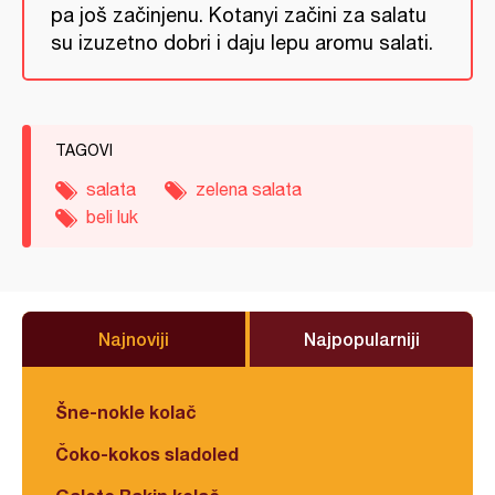
pa još začinjenu. Kotanyi začini za salatu
su izuzetno dobri i daju lepu aromu salati.
TAGOVI
salata
zelena salata
beli luk
Najnoviji
Najpopularniji
Šne-nokle kolač
Čoko-kokos sladoled