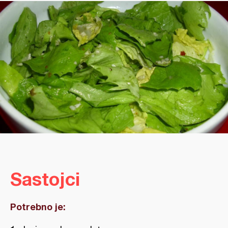
Sastojci
Potrebno je: