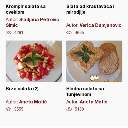
Krompir salata sa
Slata od krastavaca i
cveklom
mirodjije
Sladjana Petrovic
Autor:
Simic
Verica Damjanovic
Autor:
4291
4665
Brza salata (2)
Hladna salata sa
tunjevinom
Aneta Matić
Aneta Matić
Autor:
Autor:
3555
5169