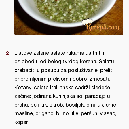
Listove zelene salate rukama usitniti i
osloboditi od belog tvrdog korena. Salatu
prebaciti u posudu za posluživanje, preliti
pripremljenim prelivom i dobro izmešati.
Kotanyi salata Italijanska sadrži sledeće
začine: jodirana kuhinjska so, paradajz u
prahu, beli luk, skrob, bosiljak, crni luk, crne
masline, origano, biljno ulje, peršun, vlasac,
kopar.