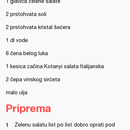
1 glavica zelene salate
2 prstohvata soli
2 prstohvata kristal šećera
1 dl vode
6 čena belog luka
1 kesica začina Kotanyi salata Italijanska
2 čepa vinskog sirćeta
malo ulja
Priprema
Zelenu salatu list po list dobro oprati pod