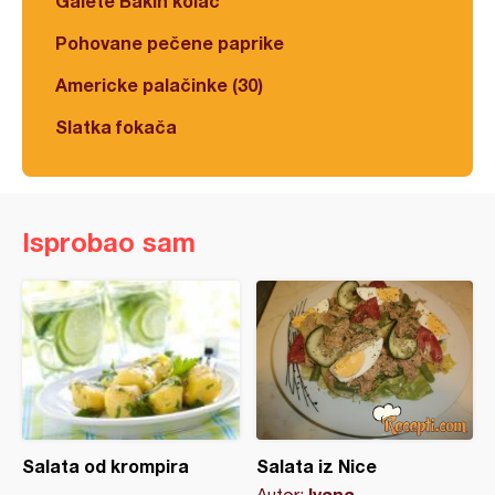
Galete Bakin kolač
Pohovane pečene paprike
Americke palačinke (30)
Slatka fokača
Isprobao sam
Salata od krompira
Salata iz Nice
Ivana