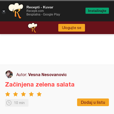
Recepti - Kuvar
Instalirajte
Recepti.com
Besplatna - Google Play
Ulogujte se
Vesna Nesovanovic
Autor:
Začinjena zelena salata
Dodaj u listu
10 min