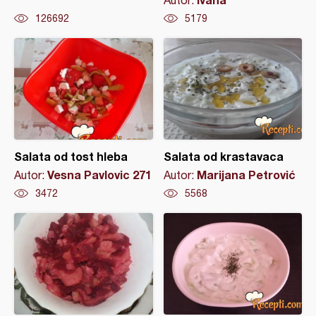
Autor:
126692
5179
Salata od tost hleba
Salata od krastavaca
Vesna Pavlovic 271
Marijana Petrović
Autor:
Autor:
3472
5568