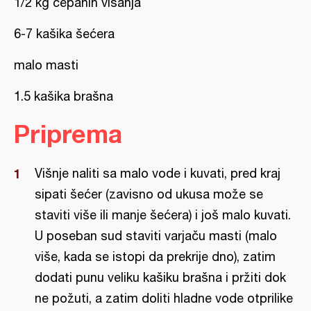
1/2 kg cepanih višanja
6-7 kašika šećera
malo masti
1.5 kašika brašna
Priprema
Višnje naliti sa malo vode i kuvati, pred kraj
sipati šećer (zavisno od ukusa može se
staviti više ili manje šećera) i još malo kuvati.
U poseban sud staviti varjaču masti (malo
više, kada se istopi da prekrije dno), zatim
dodati punu veliku kašiku brašna i pržiti dok
ne požuti, a zatim doliti hladne vode otprilike