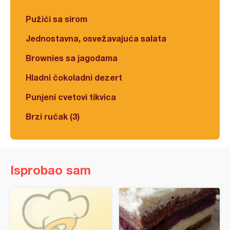
Pužići sa sirom
Jednostavna, osvežavajuća salata
Brownies sa jagodama
Hladni čokoladni dezert
Punjeni cvetovi tikvica
Brzi ručak (3)
Isprobao sam