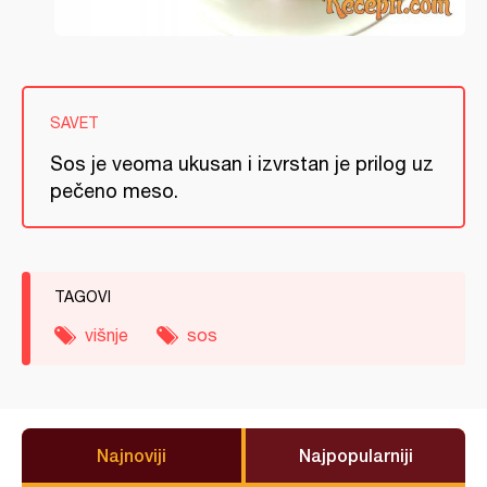
SAVET
Sos je veoma ukusan i izvrstan je prilog uz
pečeno meso.
TAGOVI
višnje
sos
Najnoviji
Najpopularniji