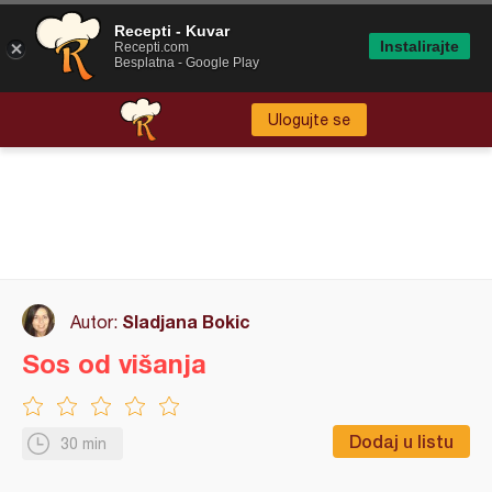
Recepti - Kuvar
Instalirajte
Recepti.com
Besplatna - Google Play
Ulogujte se
Sladjana Bokic
Autor:
Sos od višanja
Dodaj u listu
30 min