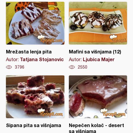
Mrežasta lenja pita
Mafini sa višnjama (12)
Tatjana Stojanovic
Ljubica Majer
Autor:
Autor:
3796
2550
Sipana pita sa višnjama
Nepečen kolač - desert
sa višnjama