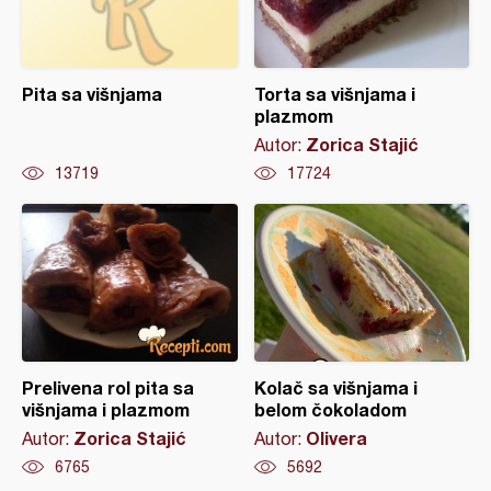
Pita sa višnjama
Torta sa višnjama i
plazmom
Zorica Stajić
Autor:
13719
17724
Prelivena rol pita sa
Kolač sa višnjama i
višnjama i plazmom
belom čokoladom
Zorica Stajić
Olivera
Autor:
Autor:
6765
5692