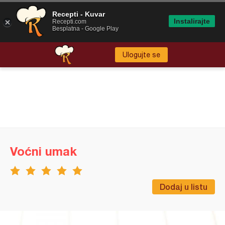
Recepti - Kuvar
Instalirajte
Recepti.com
Besplatna - Google Play
Ulogujte se
Voćni umak
Dodaj u listu