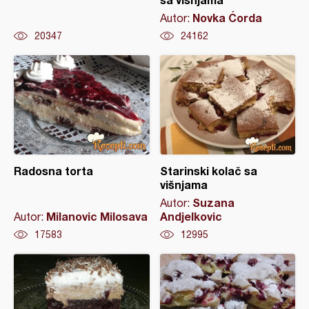
Novka Ćorda
Autor:
20347
24162
Radosna torta
Starinski kolač sa
višnjama
Suzana
Autor:
Milanovic Milosava
Andjelkovic
Autor:
17583
12995