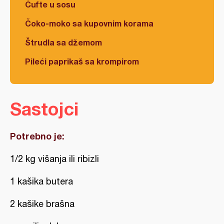
Ćufte u sosu
Čoko-moko sa kupovnim korama
Štrudla sa džemom
Pileći paprikaš sa krompirom
Sastojci
Potrebno je:
1/2 kg višanja ili ribizli
1 kašika butera
2 kašike brašna