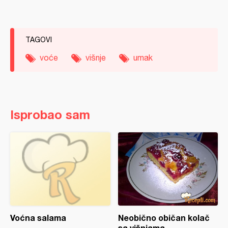
TAGOVI
voće
višnje
umak
Isprobao sam
Voćna salama
Neobično običan kolač
sa višnjama