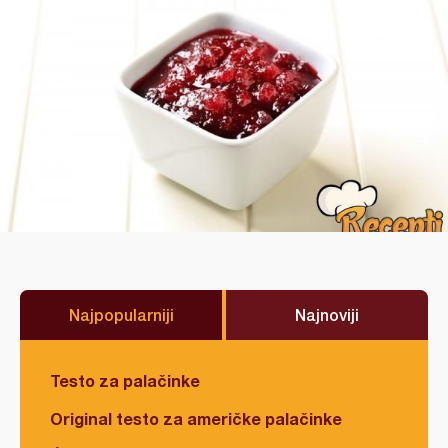
Najpopularniji
Najnoviji
Testo za palačinke
Original testo za američke palačinke