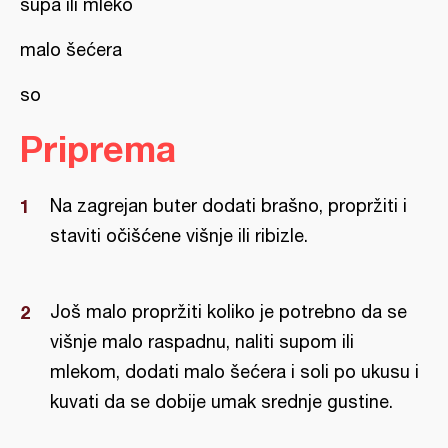
supa ili mleko
malo šećera
so
Priprema
Na zagrejan buter dodati brašno, propržiti i
staviti očišćene višnje ili ribizle.
Još malo propržiti koliko je potrebno da se
višnje malo raspadnu, naliti supom ili
mlekom, dodati malo šećera i soli po ukusu i
kuvati da se dobije umak srednje gustine.