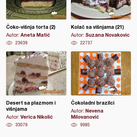
Čoko-višnja torta (2)
Kolač sa višnjama (21)
Aneta Matić
Suzana Novakovic
Autor:
Autor:
23639
22737
Desert sa plazmom i
Čokoladni brazilci
višnjama
Nevena
Autor:
Verica Nikolić
Milovanović
Autor:
33079
9985