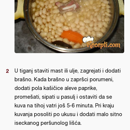
U tiganj staviti mast ili ulje, zagrejati i dodati
brašno. Kada brašno u zapršci porumeni,
dodati pola kašičice aleve paprike,
promešati, sipati u pasulj i ostaviti da se
kuva na tihoj vatri još 5-6 minuta. Pri kraju
kuvanja posoliti po ukusu i dodati malo sitno
iseckanog peršunolog lišća.