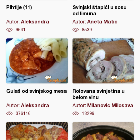
Pihtije (11)
Svinjski štapići u sosu
od limuna
Aleksandra
Aneta Matić
Autor:
Autor:
9541
8539
Gulaš od svinjskog mesa
Rolovana svinjetina u
belom vinu
Aleksandra
Milanovic Milosava
Autor:
Autor:
376116
13299