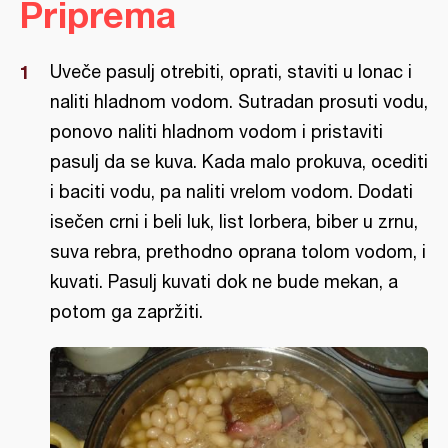
Priprema
Uveče pasulj otrebiti, oprati, staviti u lonac i
naliti hladnom vodom. Sutradan prosuti vodu,
ponovo naliti hladnom vodom i pristaviti
pasulj da se kuva. Kada malo prokuva, ocediti
i baciti vodu, pa naliti vrelom vodom. Dodati
isečen crni i beli luk, list lorbera, biber u zrnu,
suva rebra, prethodno oprana tolom vodom, i
kuvati. Pasulj kuvati dok ne bude mekan, a
potom ga zapržiti.