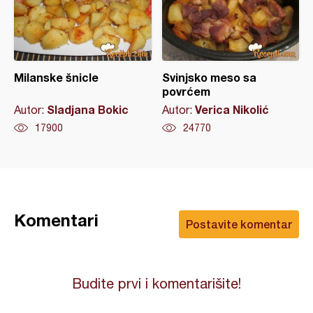
Milanske šnicle
Svinjsko meso sa
povrćem
Sladjana Bokic
Verica Nikolić
Autor:
Autor:
17900
24770
Komentari
Postavite komentar
Budite prvi i komentarišite!