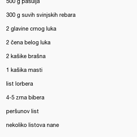
500 g pasulja
300 g suvih svinjskih rebara
2 glavine crnog luka
2 čena belog luka
2 kašike brašna
1 kašika masti
list lorbera
4-5 zrna bibera
peršunov list
nekoliko listova nane