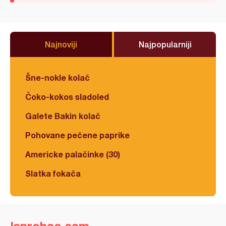
Najnoviji
Najpopularniji
Šne-nokle kolač
Čoko-kokos sladoled
Galete Bakin kolač
Pohovane pečene paprike
Americke palačinke (30)
Slatka fokača