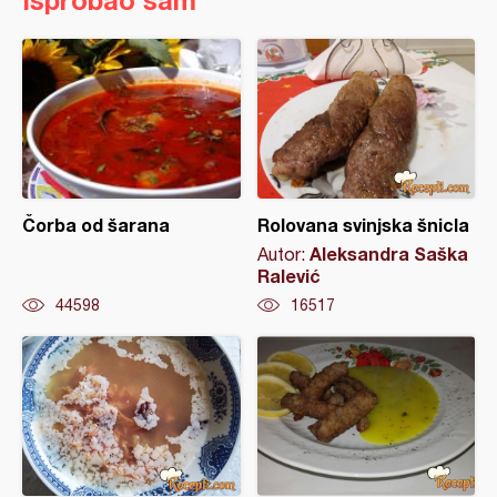
Isprobao sam
Čorba od šarana
Rolovana svinjska šnicla
Aleksandra Saška
Autor:
Ralević
44598
16517