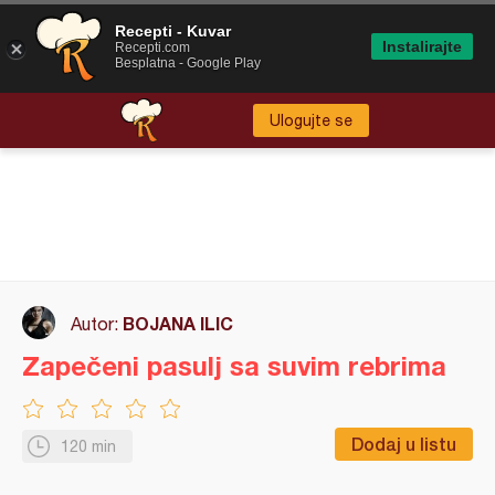
Recepti - Kuvar
Instalirajte
Recepti.com
Besplatna - Google Play
Ulogujte se
BOJANA ILIC
Autor:
Zapečeni pasulj sa suvim rebrima
Dodaj u listu
120 min