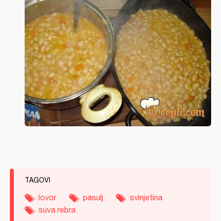
TAGOVI
lovor
pasulj
svinjetina
suva rebra