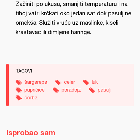
Začiniti po ukusu, smanjiti temperaturu i na
tihoj vatri krčkati oko jedan sat dok pasulj ne
omekša. Služiti vruće uz maslinke, kiseli
krastavac ili dimljene haringe.
TAGOVI
šargarepa
celer
luk
papričice
paradajz
pasulj
čorba
Isprobao sam