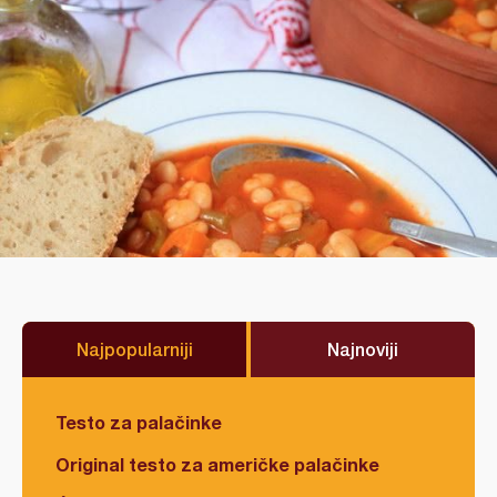
Najpopularniji
Najnoviji
Testo za palačinke
Original testo za američke palačinke