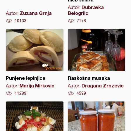
Dubravka
Autor:
Zuzana Grnja
Belogrlic
Autor:
10133
7178
Punjene lepinjice
Raskošna musaka
Marija Mirkovic
Dragana Zrnzevic
Autor:
Autor:
11289
4599