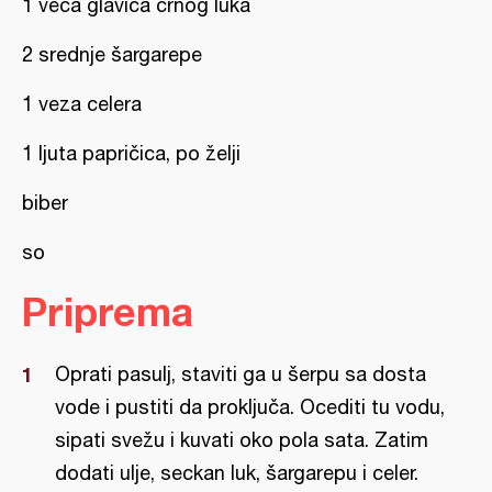
1 veća glavica crnog luka
2 srednje šargarepe
1 veza celera
1 ljuta papričica, po želji
biber
so
Priprema
Oprati pasulj, staviti ga u šerpu sa dosta
vode i pustiti da proključa. Ocediti tu vodu,
sipati svežu i kuvati oko pola sata. Zatim
dodati ulje, seckan luk, šargarepu i celer.