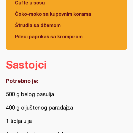
Ćufte u sosu
Čoko-moko sa kupovnim korama
Štrudla sa džemom
Pileći paprikaš sa krompirom
Sastojci
Potrebno je:
500 g belog pasulja
400 g oljuštenog paradajza
1 šolja ulja