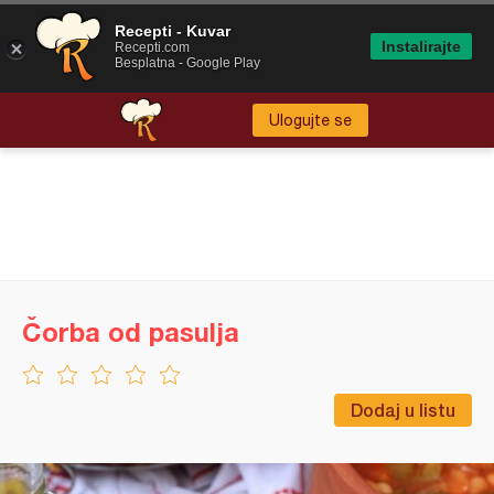
Recepti - Kuvar
Instalirajte
Recepti.com
Besplatna - Google Play
Ulogujte se
Čorba od pasulja
Dodaj u listu