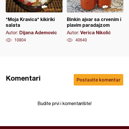
*Moja Kravica* kikiriki
Binkin ajvar sa crvenim i
salata
plavim paradajzom
Dijana Ademovic
Verica Nikolić
Autor:
Autor:
10804
40640
Komentari
Postavite komentar
Budite prvi i komentarišite!