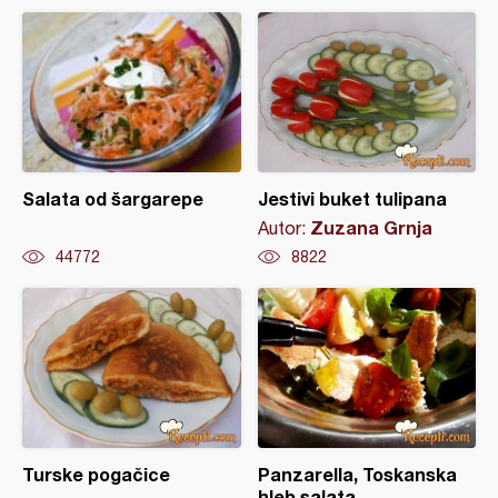
Salata od šargarepe
Jestivi buket tulipana
Zuzana Grnja
Autor:
44772
8822
Turske pogačice
Panzarella, Toskanska
hleb salata