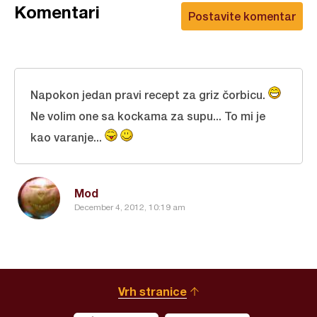
Komentari
Postavite komentar
Napokon jedan pravi recept za griz čorbicu.
Ne volim one sa kockama za supu... To mi je
kao varanje...
Mod
December 4, 2012, 10:19 am
Vrh stranice