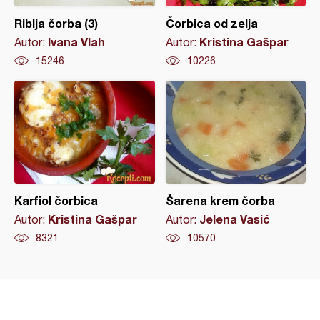
Riblja čorba (3)
Čorbica od zelja
Ivana Vlah
Kristina Gašpar
Autor:
Autor:
15246
10226
Karfiol čorbica
Šarena krem čorba
Kristina Gašpar
Jelena Vasić
Autor:
Autor:
8321
10570