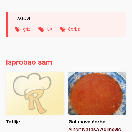
TAGOVI
griz
luk
čorba
Isprobao sam
Tatlije
Golubova čorba
Nataša Aćimović
Autor: