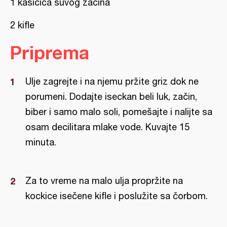
1 kašičica suvog začina
2 kifle
Priprema
Ulje zagrejte i na njemu pržite griz dok ne
porumeni. Dodajte iseckan beli luk, začin,
biber i samo malo soli, pomešajte i nalijte sa
osam decilitara mlake vode. Kuvajte 15
minuta.
Za to vreme na malo ulja propržite na
kockice isečene kifle i poslužite sa čorbom.