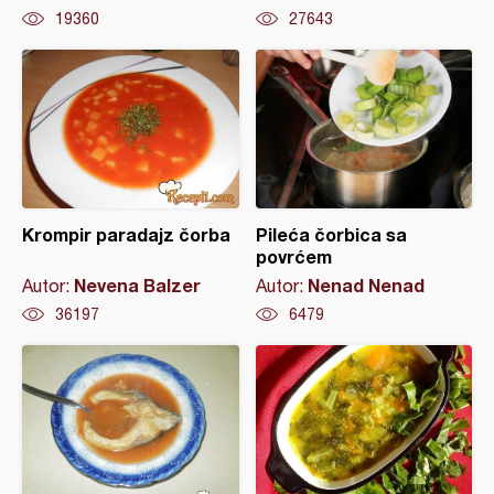
19360
27643
Krompir paradajz čorba
Pileća čorbica sa
povrćem
Nevena Balzer
Nenad Nenad
Autor:
Autor:
36197
6479