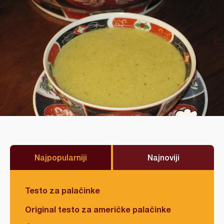
Najpopularniji
Najnoviji
Testo za palačinke
Original testo za američke palačinke