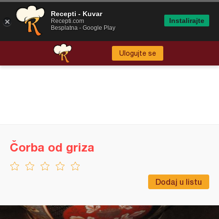
Recepti - Kuvar
Instalirajte
Recepti.com
Besplatna - Google Play
Ulogujte se
Čorba od griza
Dodaj u listu