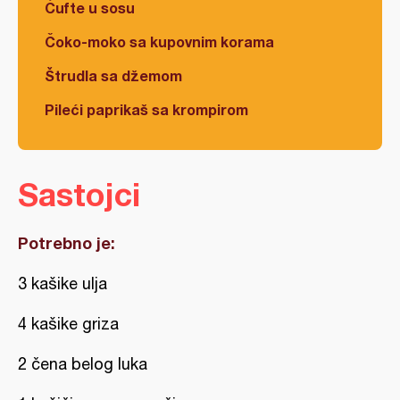
Ćufte u sosu
Čoko-moko sa kupovnim korama
Štrudla sa džemom
Pileći paprikaš sa krompirom
Sastojci
Potrebno je:
3 kašike ulja
4 kašike griza
2 čena belog luka