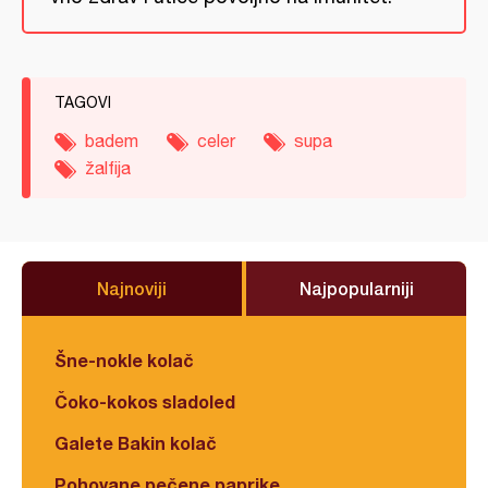
TAGOVI
badem
celer
supa
žalfija
Najnoviji
Najpopularniji
Šne-nokle kolač
Čoko-kokos sladoled
Galete Bakin kolač
Pohovane pečene paprike