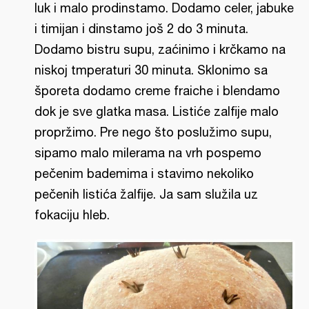
luk i malo prodinstamo. Dodamo celer, jabuke
i timijan i dinstamo još 2 do 3 minuta.
Dodamo bistru supu, zaćinimo i krčkamo na
niskoj tmperaturi 30 minuta. Sklonimo sa
šporeta dodamo creme fraiche i blendamo
dok je sve glatka masa. Listiće zalfije malo
propržimo. Pre nego što poslužimo supu,
sipamo malo milerama na vrh pospemo
pečenim bademima i stavimo nekoliko
pečenih listića žalfije. Ja sam služila uz
fokaciju hleb.