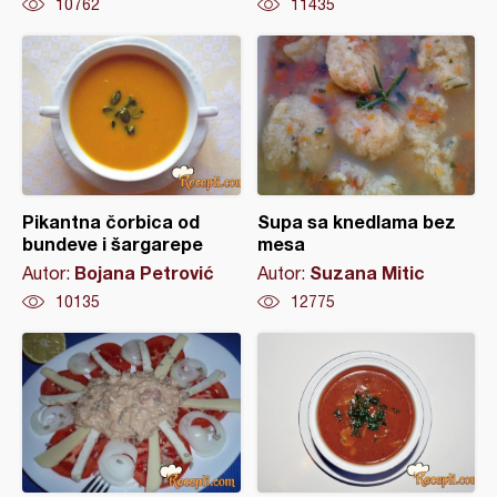
10762
11435
Pikantna čorbica od
Supa sa knedlama bez
bundeve i šargarepe
mesa
Bojana Petrović
Suzana Mitic
Autor:
Autor:
10135
12775