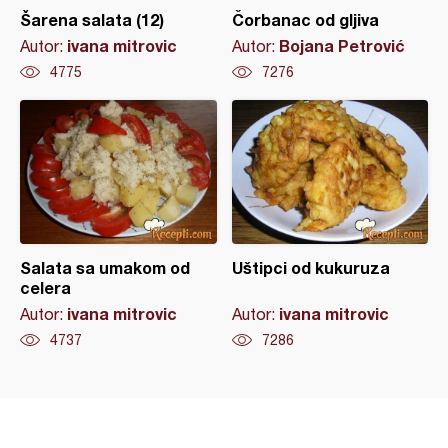
Šarena salata (12)
Čorbanac od gljiva
ivana mitrovic
Bojana Petrović
Autor:
Autor:
4775
7276
Salata sa umakom od
Uštipci od kukuruza
celera
ivana mitrovic
ivana mitrovic
Autor:
Autor:
4737
7286