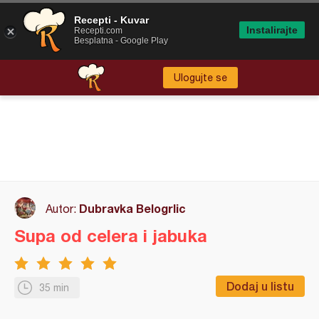
Recepti - Kuvar
Instalirajte
Recepti.com
Besplatna - Google Play
Ulogujte se
Dubravka Belogrlic
Autor:
Supa od celera i jabuka
Dodaj u listu
35 min