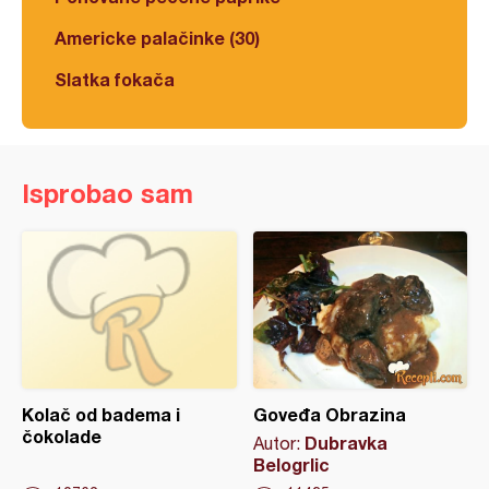
Americke palačinke (30)
Slatka fokača
Isprobao sam
Kolač od badema i
Goveđa Obrazina
čokolade
Dubravka
Autor:
Belogrlic