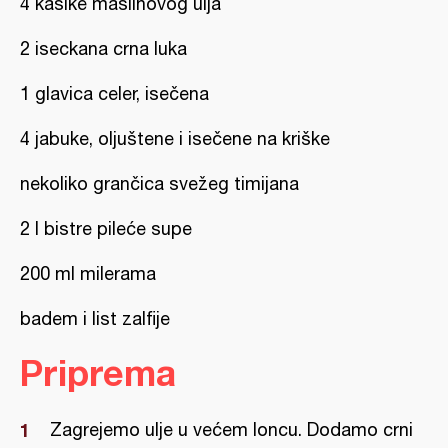
4 kašike maslinovog ulja
2 iseckana crna luka
1 glavica celer, isečena
4 jabuke, oljuštene i isečene na kriške
nekoliko grančica svežeg timijana
2 l bistre pileće supe
200 ml milerama
badem i list zalfije
Priprema
Zagrejemo ulje u većem loncu. Dodamo crni