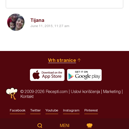
Tijana
June 11, 2015, 11:27 am
Vrh stranice
© 2009-2026 Recepti.com |
Uslovi korišćenja
|
Marketing
|
Kontakt
Facebook
Twitter
Youtube
Instagram
Pinterest
Site by:
HALO