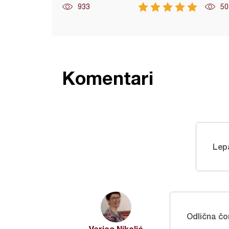
933
50
Komentari
Lepa
Odlična čo
Verica Nikolić