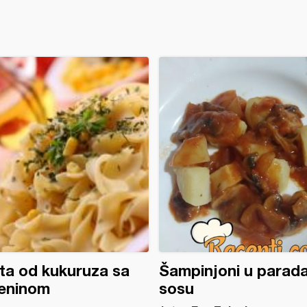
ta od kukuruza sa
Šampinjoni u parada
teninom
sosu