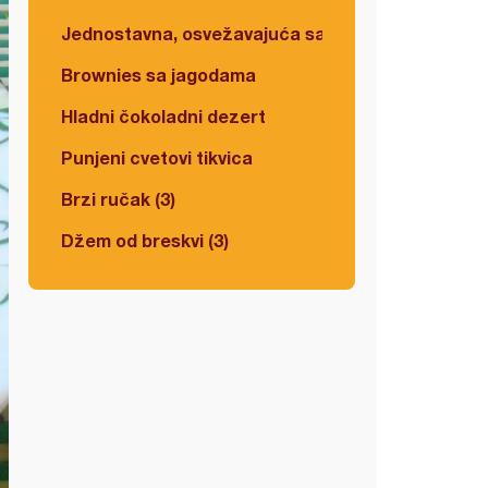
Jednostavna, osvežavajuća salata
Brownies sa jagodama
Hladni čokoladni dezert
Punjeni cvetovi tikvica
Brzi ručak (3)
Džem od breskvi (3)