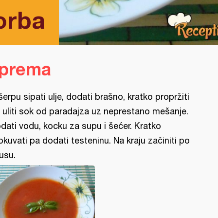
orba
iprema
šerpu sipati ulje, dodati brašno, kratko propržiti
 uliti sok od paradajza uz neprestano mešanje.
dati vodu, kocku za supu i šećer. Kratko
okuvati pa dodati testeninu. Na kraju začiniti po
usu.