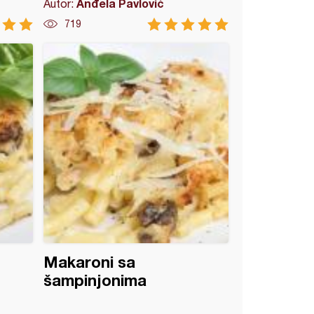
Anđela Pavlović
Autor:
719
Makaroni sa
šampinjonima