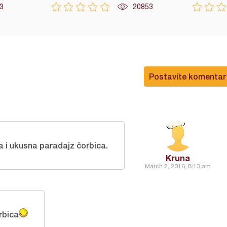
3
20853
Postavite komentar
 i ukusna paradajz čorbica.
Kruna
March 2, 2016, 8:13 am
rbica