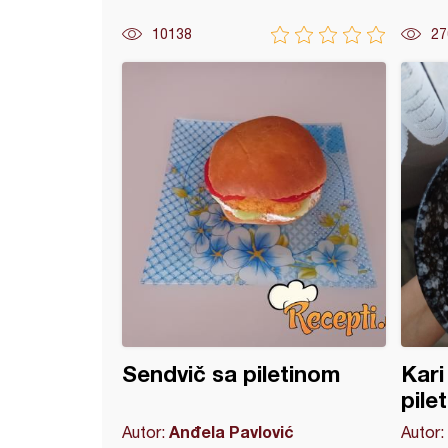
10138
27
oni sa šampinjonima
Sendvič sa piletinom
Kari
pile
Anđela Pavlović
Autor:
Autor: