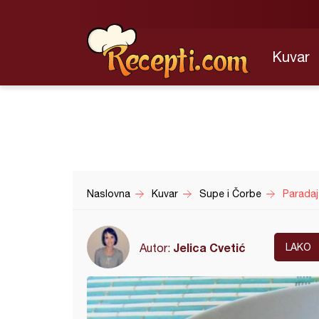
Kuvar
Naslovna
Kuvar
Supe i Čorbe
Paradaj
Jelica Cvetić
Autor:
LAKO