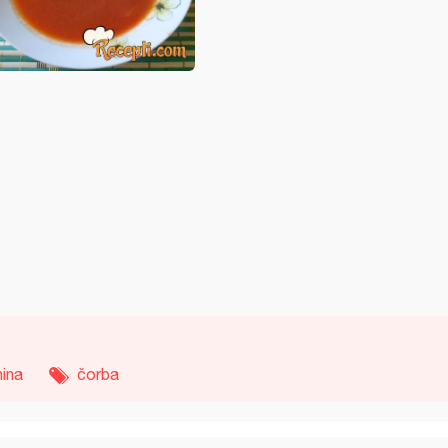
nina
čorba