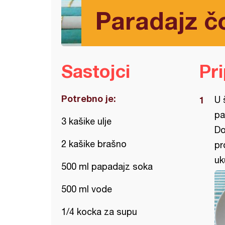
Paradajz č
Sastojci
Pr
Potrebno je:
U 
pa
3 kašike ulje
Do
2 kašike brašno
pr
uk
500 ml papadajz soka
500 ml vode
1/4 kocka za supu