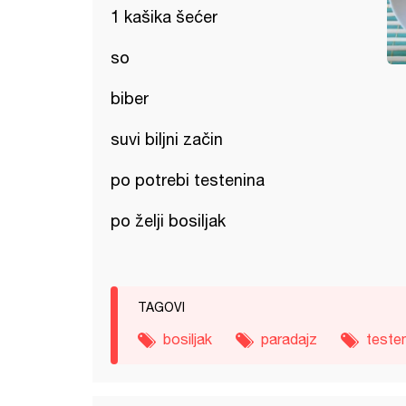
1 kašika šećer
so
biber
suvi biljni začin
po potrebi testenina
po želji bosiljak
TAGOVI
bosiljak
paradajz
teste