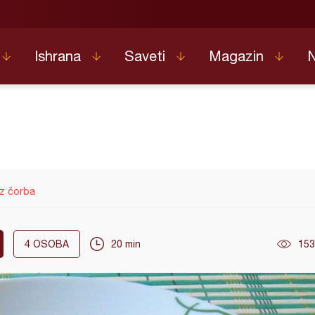
Ishrana
Saveti
Magazin
z čorba
4
OSOBA
20 min
153