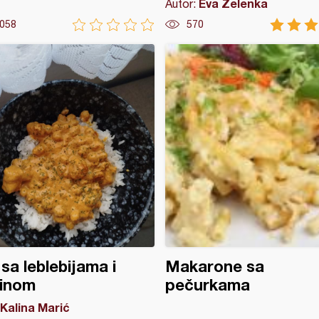
Eva Zelenka
Autor:
058
570
 sa leblebijama i
Makarone sa
tinom
pečurkama
Kalina Marić