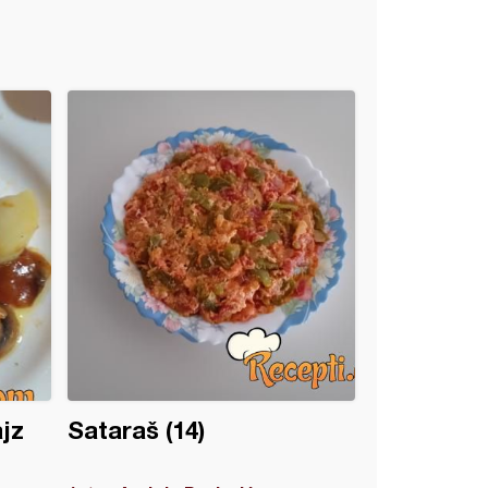
jz
Sataraš (14)