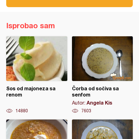
Isprobao sam
Sos od majoneza sa
Čorba od sočiva sa
renom
senfom
Angela Kis
Autor:
14880
7603