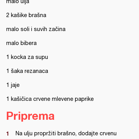
malo ulja
2 kašike brašna
malo soli i suvih začina
malo bibera
1 kocka za supu
1 šaka rezanaca
1 jaje
1 kašičica crvene mlevene paprike
Priprema
Na ulju propržiti brašno, dodajte crvenu