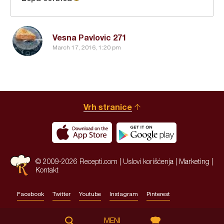
Vesna Pavlovic 271
March 17, 2016, 1:20 pm
Vrh stranice
© 2009-2026 Recepti.com |
Uslovi korišćenja
|
Marketing
|
Kontakt
Facebook
Twitter
Youtube
Instagram
Pinterest
Site by:
HALO