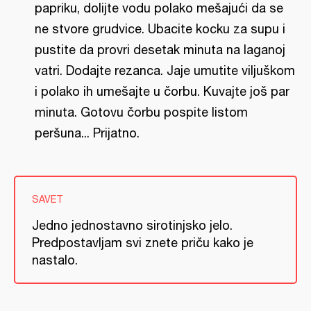
papriku, dolijte vodu polako mešajući da se
ne stvore grudvice. Ubacite kocku za supu i
pustite da provri desetak minuta na laganoj
vatri. Dodajte rezanca. Jaje umutite viljuškom
i polako ih umešajte u čorbu. Kuvajte još par
minuta. Gotovu čorbu pospite listom
peršuna... Prijatno.
SAVET
Jedno jednostavno sirotinjsko jelo.
Predpostavljam svi znete priču kako je
nastalo.