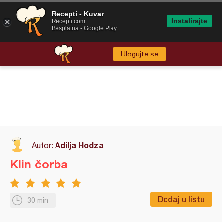
Recepti - Kuvar
Instalirajte
Recepti.com
Besplatna - Google Play
Ulogujte se
Adilja Hodza
Autor:
Klin čorba
Dodaj u listu
30 min