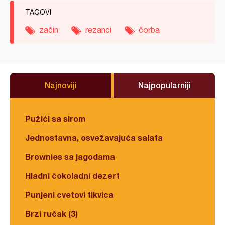
TAGOVI
začin
rezanci
čorba
Najnoviji
Najpopularniji
Pužići sa sirom
Jednostavna, osvežavajuća salata
Brownies sa jagodama
Hladni čokoladni dezert
Punjeni cvetovi tikvica
Brzi ručak (3)