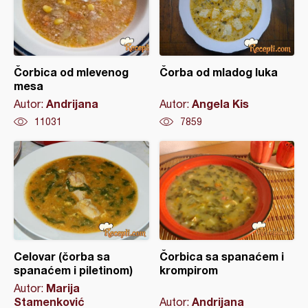
Čorbica od mlevenog
Čorba od mladog luka
mesa
Andrijana
Angela Kis
Autor:
Autor:
11031
7859
Celovar (čorba sa
Čorbica sa spanaćem i
spanaćem i piletinom)
krompirom
Marija
Autor:
Stamenković
Andrijana
Autor: