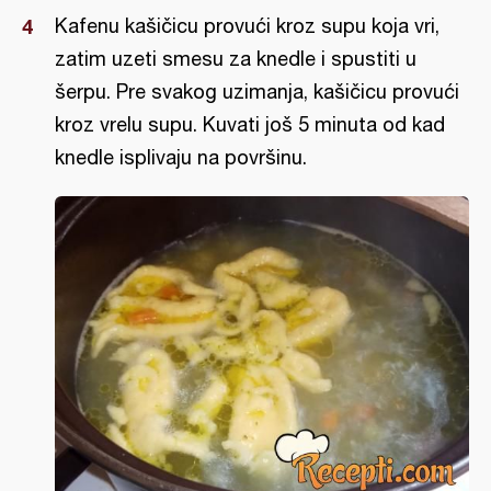
Kafenu kašičicu provući kroz supu koja vri,
zatim uzeti smesu za knedle i spustiti u
šerpu. Pre svakog uzimanja, kašičicu provući
kroz vrelu supu. Kuvati još 5 minuta od kad
knedle isplivaju na površinu.