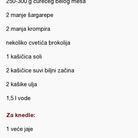
250-300 g ćurećeg belog mesa
2 manje šargarepe
2 manja krompira
nekoliko cvetića brokolija
1 kašičica soli
2 kašičice suvi biljni začina
2 kašike ulja
1,5 l vode
Za knedle:
1 veće jaje