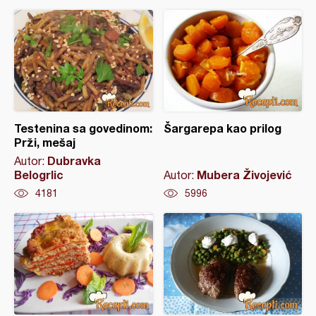
Testenina sa govedinom:
Šargarepa kao prilog
Prži, mešaj
Dubravka
Autor:
Belogrlic
Mubera Živojević
Autor:
4181
5996