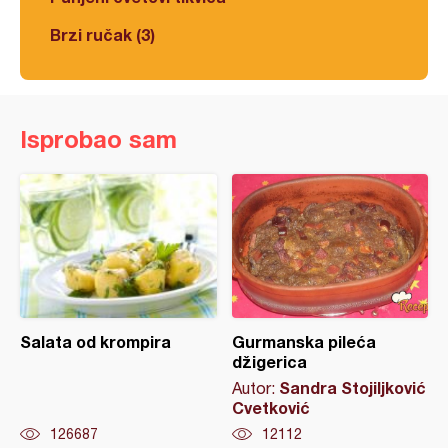
Brzi ručak (3)
Isprobao sam
Salata od krompira
Gurmanska pileća
džigerica
Sandra Stojiljković
Autor:
Cvetković
126687
12112