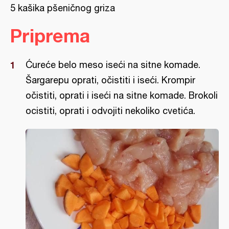
5 kašika pšeničnog griza
Priprema
Ćureće belo meso iseći na sitne komade.
Šargarepu oprati, očistiti i iseći. Krompir
očistiti, oprati i iseći na sitne komade. Brokoli
ocistiti, oprati i odvojiti nekoliko cvetića.