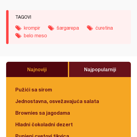
TAGOVI
krompir
šargarepa
ćuretina
belo meso
Najnoviji
Najpopularniji
Pužići sa sirom
Jednostavna, osvežavajuća salata
Brownies sa jagodama
Hladni čokoladni dezert
Punjeni cvetovi tikvica