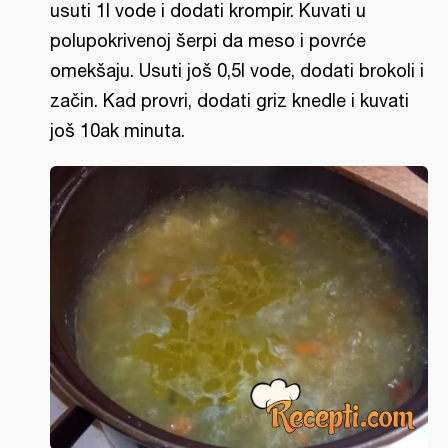
usuti 1l vode i dodati krompir. Kuvati u
polupokrivenoj šerpi da meso i povrće
omekšaju. Usuti još 0,5l vode, dodati brokoli i
začin. Kad provri, dodati griz knedle i kuvati
još 10ak minuta.