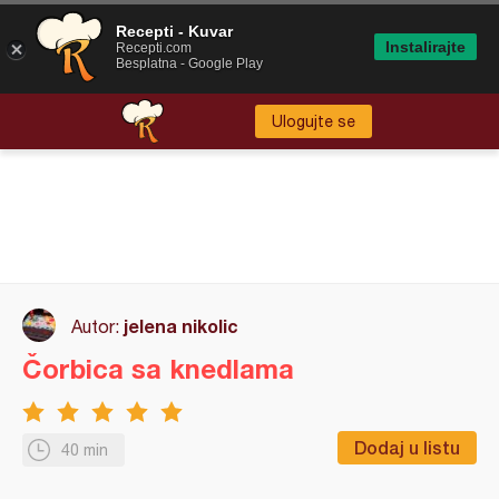
Recepti - Kuvar
Instalirajte
Recepti.com
Besplatna - Google Play
Ulogujte se
jelena nikolic
Autor:
Čorbica sa knedlama
Dodaj u listu
40 min