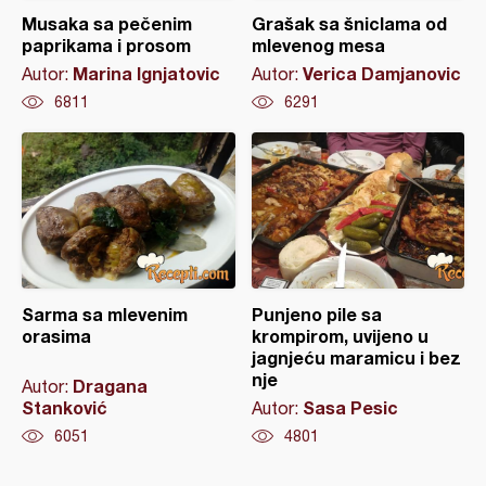
Musaka sa pečenim
Grašak sa šniclama od
paprikama i prosom
mlevenog mesa
Marina Ignjatovic
Verica Damjanovic
Autor:
Autor:
6811
6291
Sarma sa mlevenim
Punjeno pile sa
orasima
krompirom, uvijeno u
jagnjeću maramicu i bez
nje
Dragana
Autor:
Stanković
Sasa Pesic
Autor:
6051
4801