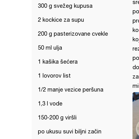
sr
300 g svežeg kupusa
po
2 kockice za supu
pr
ko
200 g pasterizovane cvekle
ko
50 ml ulja
re
po
1 kašika šećera
do
1 lovorov list
za
mi
1/2 manje vezice peršuna
1,3 l vode
150-200 g viršli
po ukusu suvi biljni začin