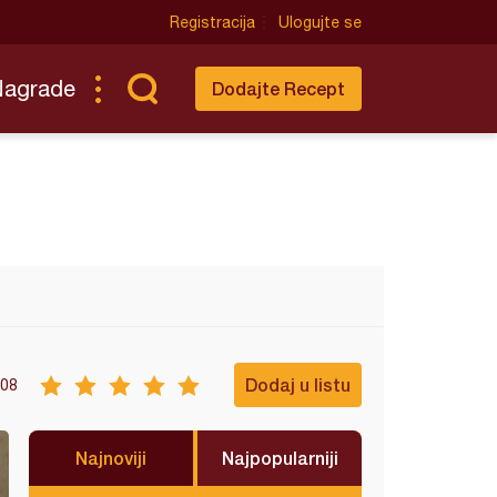
Registracija
Ulogujte se
Nagrade
Dodajte Recept
Dodaj u listu
08
Najnoviji
Najpopularniji