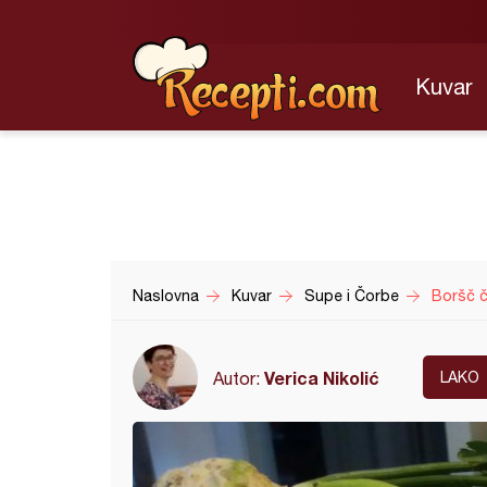
Kuvar
Naslovna
Kuvar
Supe i Čorbe
Boršč 
Verica Nikolić
Autor:
LAKO