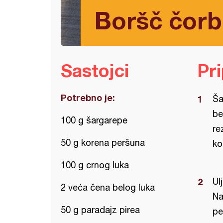
Boršč čor
Sastojci
Pr
Potrebno je:
Ša
be
100 g šargarepe
re
50 g korena peršuna
ko
100 g crnog luka
Ul
2 veća čena belog luka
Na
50 g paradajz pirea
pe