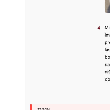
Me
Im
pr
ki
bo
sa
ni
do
TAGOVI