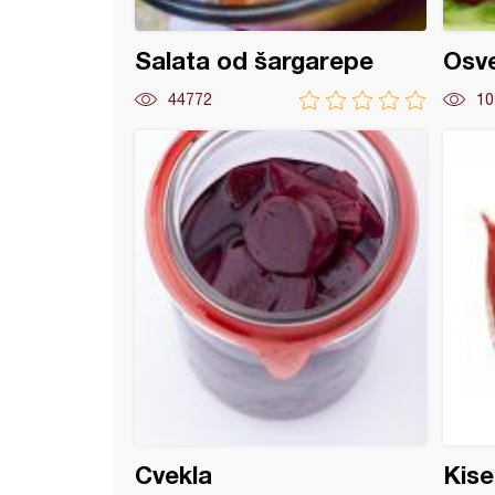
Salata od šargarepe
Osve
44772
10
ir sa jajaima i cveklom
Cvekla
Kise