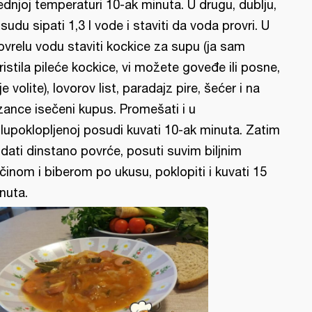
ednjoj temperaturi 10-ak minuta. U drugu, dublju,
sudu sipati 1,3 l vode i staviti da voda provri. U
ovrelu vodu staviti kockice za supu (ja sam
ristila pileće kockice, vi možete goveđe ili posne,
je volite), lovorov list, paradajz pire, šećer i na
zance isečeni kupus. Promešati i u
lupoklopljenoj posudi kuvati 10-ak minuta. Zatim
dati dinstano povrće, posuti suvim biljnim
činom i biberom po ukusu, poklopiti i kuvati 15
nuta.