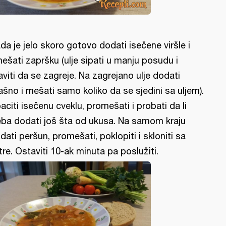
da je jelo skoro gotovo dodati isečene viršle i
ešati zapršku (ulje sipati u manju posudu i
aviti da se zagreje. Na zagrejano ulje dodati
ašno i mešati samo koliko da se sjedini sa uljem).
aciti isečenu cveklu, promešati i probati da li
eba dodati još šta od ukusa. Na samom kraju
dati peršun, promešati, poklopiti i skloniti sa
tre. Ostaviti 10-ak minuta pa poslužiti.