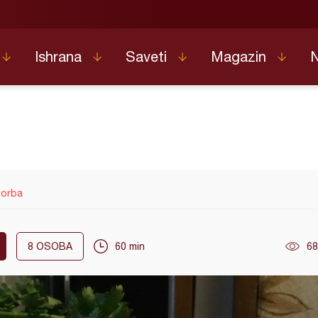
Ishrana
Saveti
Magazin
čorba
8
OSOBA
60 min
68