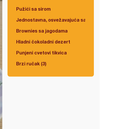
Pužići sa sirom
Jednostavna, osvežavajuća salata
Brownies sa jagodama
Hladni čokoladni dezert
Punjeni cvetovi tikvica
Brzi ručak (3)