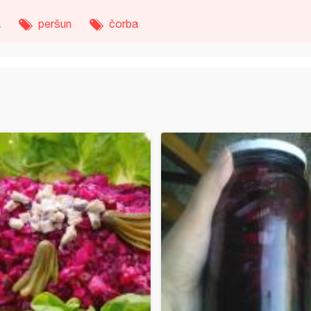
a
peršun
čorba