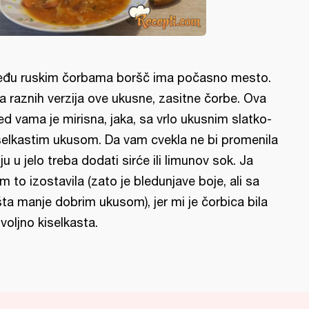
đu ruskim čorbama boršč ima počasno mesto.
a raznih verzija ove ukusne, zasitne čorbe. Ova
ed vama je mirisna, jaka, sa vrlo ukusnim slatko-
selkastim ukusom. Da vam cvekla ne bi promenila
ju u jelo treba dodati sirće ili limunov sok. Ja
m to izostavila (zato je bledunjave boje, ali sa
šta manje dobrim ukusom), jer mi je čorbica bila
voljno kiselkasta.