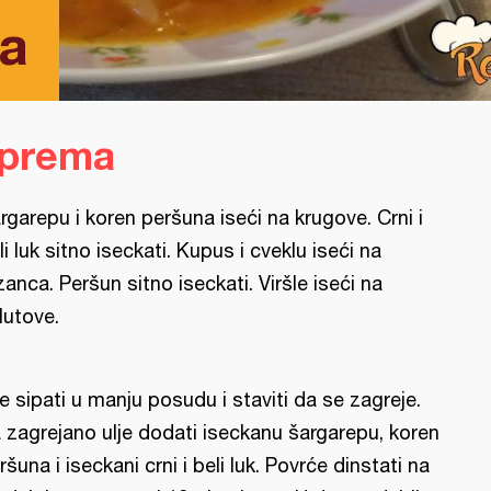
ba
iprema
rgarepu i koren peršuna iseći na krugove. Crni i
li luk sitno iseckati. Kupus i cveklu iseći na
zanca. Peršun sitno iseckati. Viršle iseći na
lutove.
je sipati u manju posudu i staviti da se zagreje.
 zagrejano ulje dodati iseckanu šargarepu, koren
ršuna i iseckani crni i beli luk. Povrće dinstati na