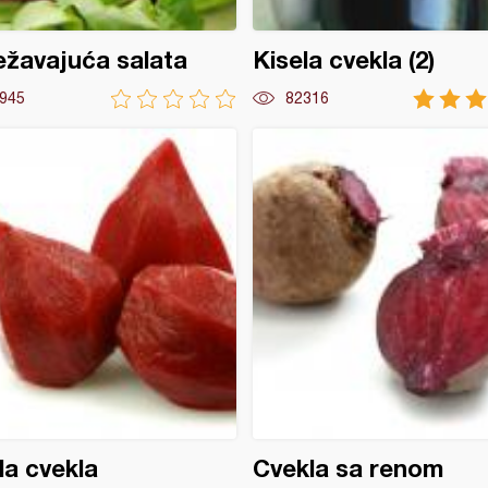
žavajuća salata
Kisela cvekla (2)
945
82316
la cvekla
Cvekla sa renom