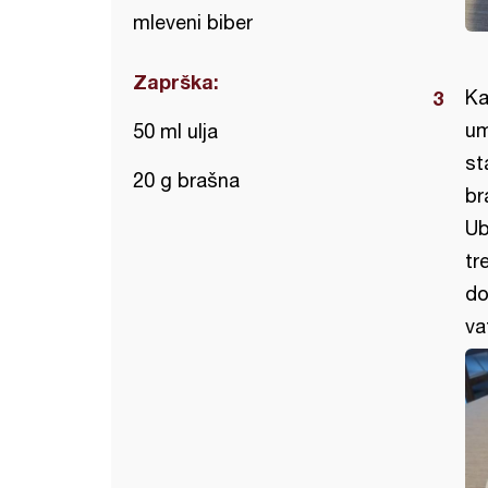
mleveni biber
Zaprška:
Ka
um
50 ml ulja
st
20 g brašna
br
Ub
tr
do
va