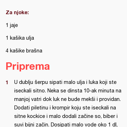
Za njoke:
1 jaje
1 kašika ulja
4 kašike brašna
Priprema
U dublju šerpu sipati malo ulja i luka koji ste
iseckali sitno. Neka se dinsta 10-ak minuta na
manjoj vatri dok luk ne bude mekši i providan.
Dodati piletinu i krompir koju ste iseckali na
sitne kockice i malo dodali začine so, biber i
suvi bijni začin. Dosipati malo vode oko 1 dl,