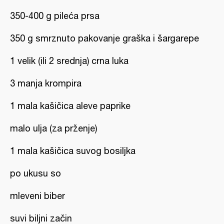
350-400 g pileća prsa
350 g smrznuto pakovanje graška i šargarepe
1 velik (ili 2 srednja) crna luka
3 manja krompira
1 mala kašičica aleve paprike
malo ulja (za prženje)
1 mala kašičica suvog bosiljka
po ukusu so
mleveni biber
suvi biljni začin