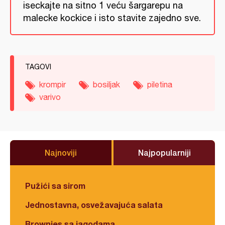
iseckajte na sitno 1 veću šargarepu na
malecke kockice i isto stavite zajedno sve.
TAGOVI
krompir
bosiljak
piletina
varivo
Najnoviji
Najpopularniji
Pužići sa sirom
Jednostavna, osvežavajuća salata
Brownies sa jagodama