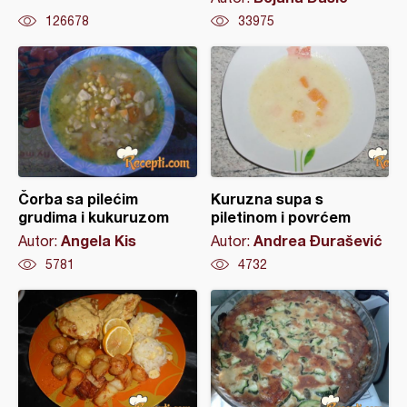
126678
33975
Čorba sa pilećim
Kuruzna supa s
grudima i kukuruzom
piletinom i povrćem
Angela Kis
Andrea Đurašević
Autor:
Autor:
5781
4732