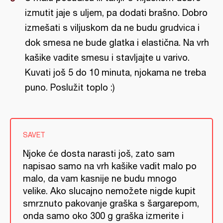
izmutit jaje s uljem, pa dodati brašno. Dobro
izmešati s viljuskom da ne budu grudvica i
dok smesa ne bude glatka i elastična. Na vrh
kašike vadite smesu i stavljajte u varivo.
Kuvati još 5 do 10 minuta, njokama ne treba
puno. Poslužit toplo :)
SAVET
Njoke će dosta narasti još, zato sam
napisao samo na vrh kašike vadit malo po
malo, da vam kasnije ne budu mnogo
velike. Ako slucajno nemožete nigde kupit
smrznuto pakovanje graška s šargarepom,
onda samo oko 300 g graška izmerite i