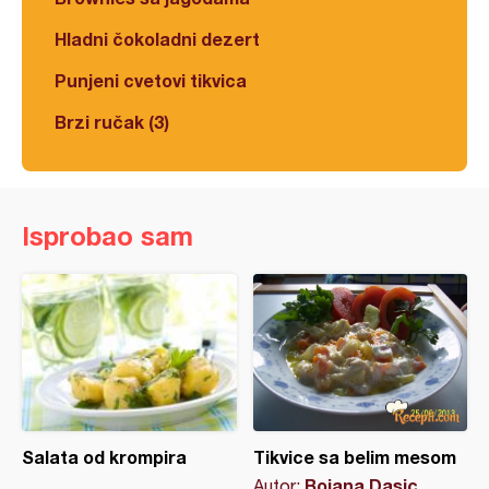
Hladni čokoladni dezert
Punjeni cvetovi tikvica
Brzi ručak (3)
Isprobao sam
Salata od krompira
Tikvice sa belim mesom
Bojana Dasic
Autor: