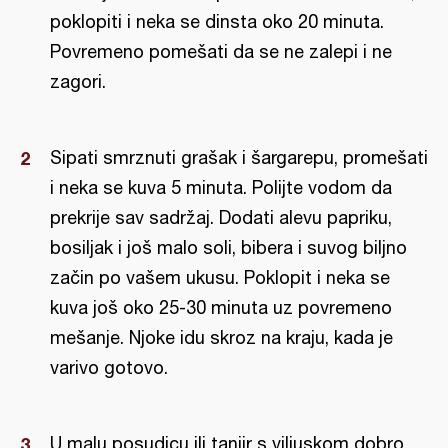
poklopiti i neka se dinsta oko 20 minuta.
Povremeno pomešati da se ne zalepi i ne
zagori.
Sipati smrznuti grašak i šargarepu, promešati
i neka se kuva 5 minuta. Polijte vodom da
prekrije sav sadržaj. Dodati alevu papriku,
bosiljak i još malo soli, bibera i suvog biljno
začin po vašem ukusu. Poklopit i neka se
kuva još oko 25-30 minuta uz povremeno
mešanje. Njoke idu skroz na kraju, kada je
varivo gotovo.
U malu posudicu ili tanjir s viljuskom dobro