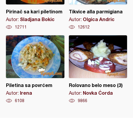
Pirinač sa kari piletinom
Tikvice alla parmigiana
Sladjana Bokic
Olgica Andric
Autor:
Autor:
12711
12612
Piletina sa povrćem
Rolovano belo meso (3)
Irena
Novka Ćorda
Autor:
Autor:
6108
9866