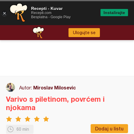
Recepti - Kuvar
Instalirajte
Recepti.com
Besplatna - Google Play
Ulogujte se
Miroslav Milosevic
Autor:
Varivo s piletinom, povrćem i
njokama
Dodaj u listu
60 min