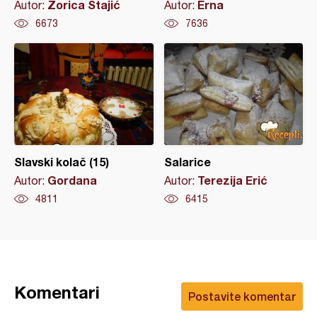
Zorica Stajić
Erna
Autor:
Autor:
6673
7636
Slavski kolač (15)
Salarice
Gordana
Terezija Erić
Autor:
Autor:
4811
6415
Komentari
Postavite komentar