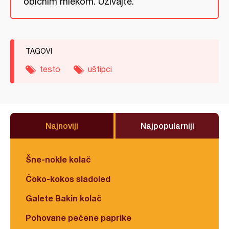
običnim mlekom. Uživajte.
TAGOVI
testo
uštipci
Najnoviji
Najpopularniji
Šne-nokle kolač
Čoko-kokos sladoled
Galete Bakin kolač
Pohovane pečene paprike