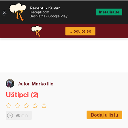
Recepti - Kuvar
Instalirajte
Recepti.com
Besplatna - Google Play
Ulogujte se
Marko Ilic
Autor:
Uštipci (2)
Dodaj u listu
90 min