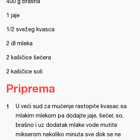
400 g brašna
1 jaje
1/2 svežeg kvasca
2 dl mleka
2 kašičice šećera
2 kašičice soli
Priprema
U veći sud za mućenje rastopite kvasac sa
mlakim mlekom pa dodajte jaje, šećer, so,
brašno i uz dodatak mlake vode mutite
mikserom nekoliko minuta sve dok se ne