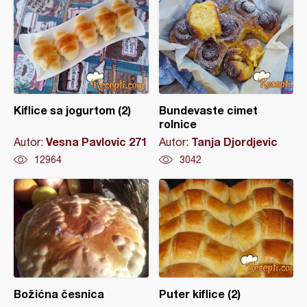
Kiflice sa jogurtom (2)
Bundevaste cimet
rolnice
Vesna Pavlovic 271
Tanja Djordjevic
Autor:
Autor:
12964
3042
Božićna česnica
Puter kiflice (2)