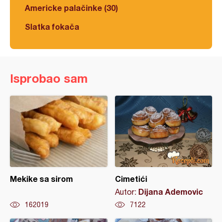
Americke palačinke (30)
Slatka fokača
Isprobao sam
Mekike sa sirom
Cimetići
Dijana Ademovic
Autor:
162019
7122