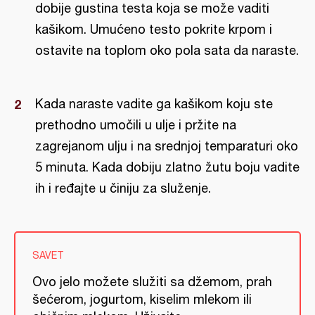
dobije gustina testa koja se može vaditi
kašikom. Umućeno testo pokrite krpom i
ostavite na toplom oko pola sata da naraste.
Kada naraste vadite ga kašikom koju ste
prethodno umočili u ulje i pržite na
zagrejanom ulju i na srednjoj temparaturi oko
5 minuta. Kada dobiju zlatno žutu boju vadite
ih i ređajte u činiju za služenje.
SAVET
Ovo jelo možete služiti sa džemom, prah
šećerom, jogurtom, kiselim mlekom ili