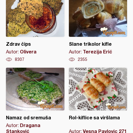
Zdrav čips
Slane trikolor kifle
Olivera
Terezija Erić
Autor:
Autor:
8307
2355
Namaz od sremuša
Rol-kiflice sa viršlama
Dragana
Autor:
Stanković
Vesna Pavlovic 271
Autor: