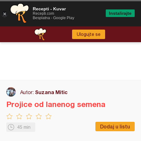
Recepti - Kuvar
Instalirajte
Recepti.com
Besplatna - Google Play
Ulogujte se
Suzana Mitic
Autor:
Projice od lanenog semena
Dodaj u listu
45 min