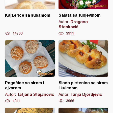
Kajzerice sa susamom
Salata sa tunjevinom
Dragana
Autor:
Stanković
14760
3911
Pogačice sa sirom i
Slana pletenica sa sirom
ajvarom
i kulenom
Tatjana Stojanovic
Tanja Djordjevic
Autor:
Autor:
4311
3966