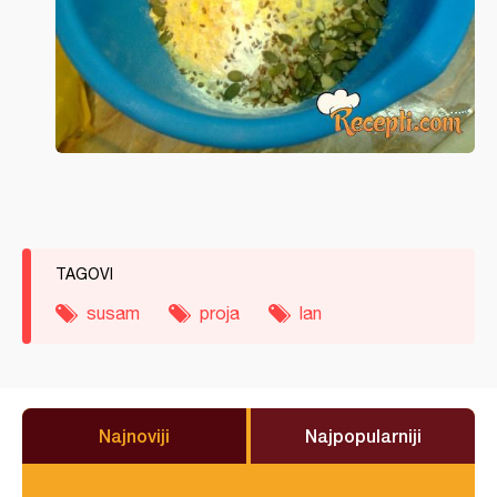
TAGOVI
susam
proja
lan
Najnoviji
Najpopularniji