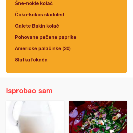
Šne-nokle kolač
Čoko-kokos sladoled
Galete Bakin kolač
Pohovane pečene paprike
Americke palačinke (30)
Slatka fokača
Isprobao sam