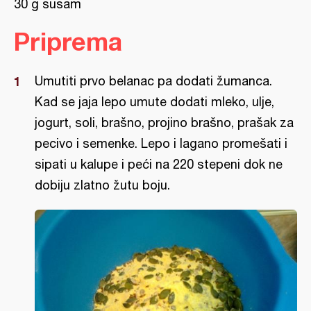
30 g susam
Priprema
Umutiti prvo belanac pa dodati žumanca.
Kad se jaja lepo umute dodati mleko, ulje,
jogurt, soli, brašno, projino brašno, prašak za
pecivo i semenke. Lepo i lagano promešati i
sipati u kalupe i peći na 220 stepeni dok ne
dobiju zlatno žutu boju.