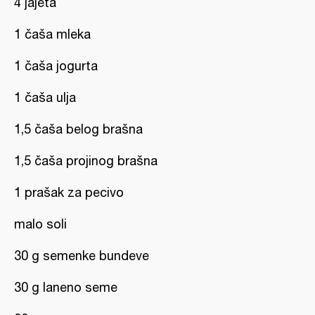
4 jajeta
1 čaša mleka
1 čaša jogurta
1 čaša ulja
1,5 čaša belog brašna
1,5 čaša projinog brašna
1 prašak za pecivo
malo soli
30 g semenke bundeve
30 g laneno seme