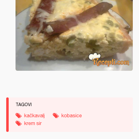
TAGOVI
kačkavalj
kobasice
krem sir