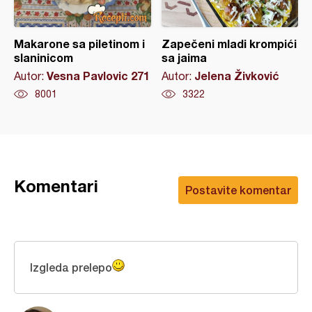
Makarone sa piletinom i
Zapečeni mladi krompići
slaninicom
sa jaima
Vesna Pavlovic 271
Jelena Živković
Autor:
Autor:
8001
3322
Komentari
Postavite komentar
Izgleda prelepo