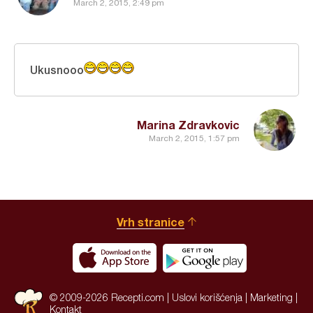
March 2, 2015, 2:49 pm
Ukusnooo
Marina Zdravkovic
March 2, 2015, 1:57 pm
Vrh stranice
© 2009-2026 Recepti.com |
Uslovi korišćenja
|
Marketing
|
Kontakt