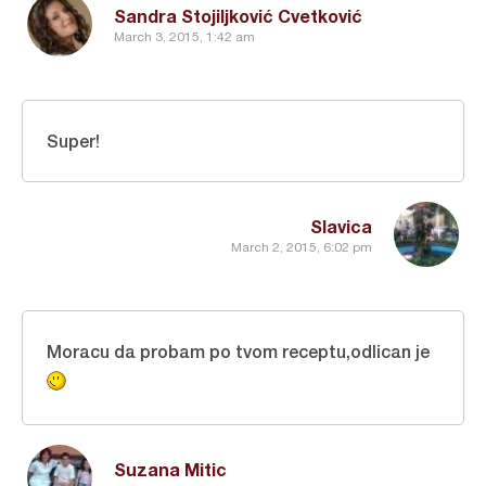
Sandra Stojiljković Cvetković
March 3, 2015, 1:42 am
Super!
Slavica
March 2, 2015, 6:02 pm
Moracu da probam po tvom receptu,odlican je
Suzana Mitic