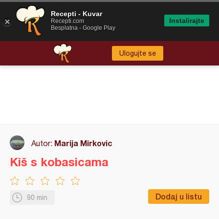
Recepti - Kuvar
Instalirajte
Recepti.com
Besplatna - Google Play
Ulogujte se
Marija Mirkovic
Autor:
Kiš s kobasicama
Dodaj u listu
90 min