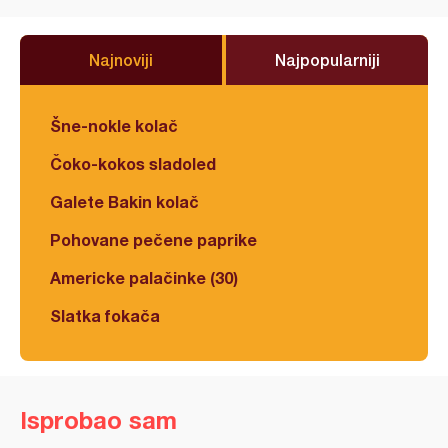
Najnoviji
Najpopularniji
Šne-nokle kolač
Čoko-kokos sladoled
Galete Bakin kolač
Pohovane pečene paprike
Americke palačinke (30)
Slatka fokača
Isprobao sam