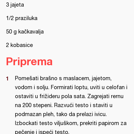
3 jajeta
1/2 praziluka
50 g kačkavalja
2 kobasice
Priprema
Pomešati brašno s maslacem, jajetom,
vodom i solju. Formirati loptu, uviti u celofan i
ostaviti u frižideru pola sata. Zagrejati rernu
na 200 stepeni. Razvući testo i staviti u
podmazan pleh, tako da prelazi ivicu.
Izbockati testo viljuškom, prekriti papirom za
pečenje i ispeći testo.