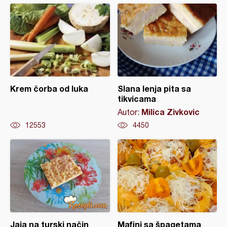
Krem čorba od luka
Slana lenja pita sa
tikvicama
Milica Zivkovic
Autor:
12553
4450
Jaja na turski način
Mafini sa špagetama