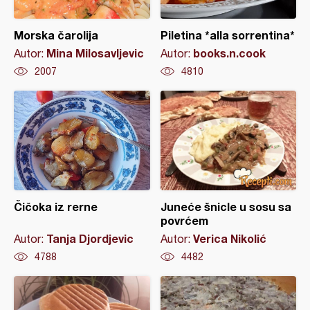
Morska čarolija
Piletina *alla sorrentina*
Mina Milosavljevic
books.n.cook
Autor:
Autor:
2007
4810
Čičoka iz rerne
Juneće šnicle u sosu sa
povrćem
Tanja Djordjevic
Verica Nikolić
Autor:
Autor:
4788
4482