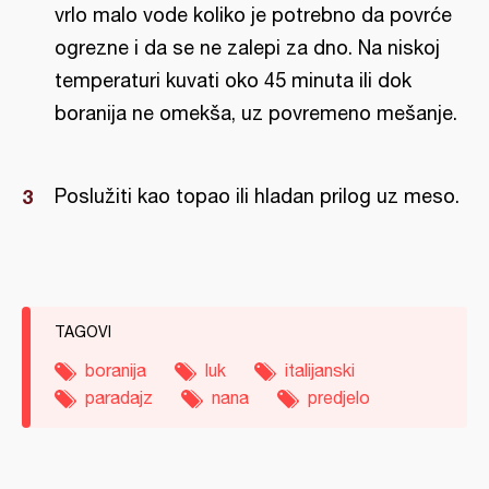
vrlo malo vode koliko je potrebno da povrće
ogrezne i da se ne zalepi za dno. Na niskoj
temperaturi kuvati oko 45 minuta ili dok
boranija ne omekša, uz povremeno mešanje.
Poslužiti kao topao ili hladan prilog uz meso.
TAGOVI
boranija
luk
italijanski
paradajz
nana
predjelo