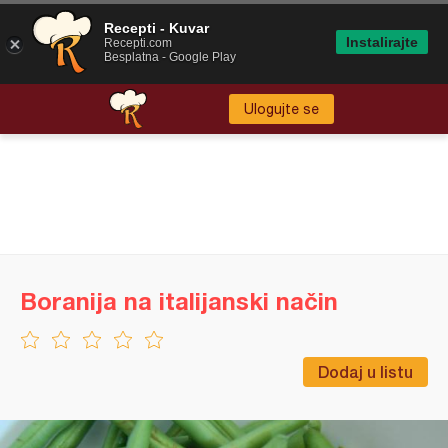
Recepti - Kuvar
Instalirajte
Recepti.com
Besplatna - Google Play
Ulogujte se
Boranija na italijanski način
Dodaj u listu