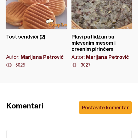
Tost sendviči (2)
Plavi patlidžan sa
mlevenim mesom i
crvenim pirinčem
Marijana Petrović
Marijana Petrović
Autor:
Autor:
5025
3027
Komentari
Postavite komentar