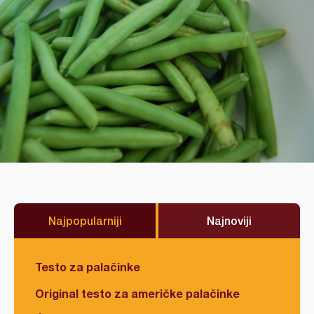
Najpopularniji
Najnoviji
Testo za palačinke
Original testo za američke palačinke