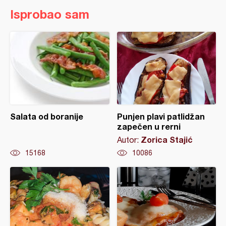
Isprobao sam
Salata od boranije
Punjen plavi patlidžan
zapečen u rerni
Zorica Stajić
Autor:
15168
10086