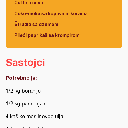
Ćufte u sosu
Čoko-moko sa kupovnim korama
Štrudla sa džemom
Pileći paprikaš sa krompirom
Sastojci
Potrebno je:
1/2 kg boranije
1/2 kg paradajza
4 kašike maslinovog ulja