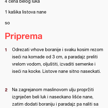
4 čena belog luka
1 kašika listova nane
so
Priprema
Odrezati vrhove boranije i svaku kosim rezom
iseći na komade od 3 cm, a paradajz preliti
vrelom vodom, oljuštiti, izvaditi semenke i
iseći na kocke. Listove nane sitno naseckati.
Na zagrejanom maslinovom ulju propržiti
izgnječen beli luk i naseckano lišće nane,
zatim dodati boraniju i paradajz pa naliti sa