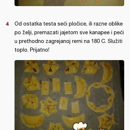
Od ostatka testa seći pločice, ili razne oblike
po želji, premazati jajetom sve kanapee i peći
u prethodno zagrejanoj rerni na 180 C. Služiti
toplo. Prijatno!