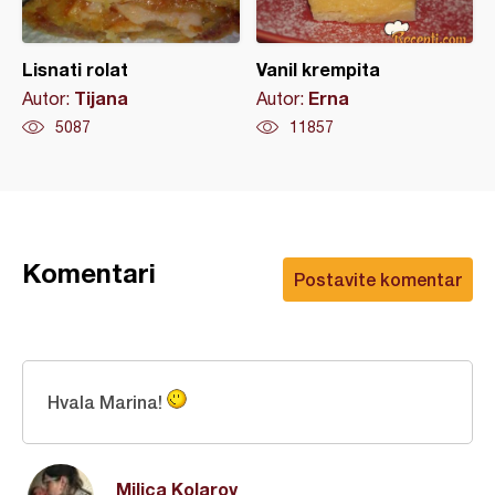
Lisnati rolat
Vanil krempita
Tijana
Erna
Autor:
Autor:
5087
11857
Komentari
Postavite komentar
Hvala Marina!
Milica Kolarov