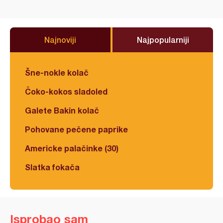
Najnoviji
Najpopularniji
Šne-nokle kolač
Čoko-kokos sladoled
Galete Bakin kolač
Pohovane pečene paprike
Americke palačinke (30)
Slatka fokača
Isprobao sam