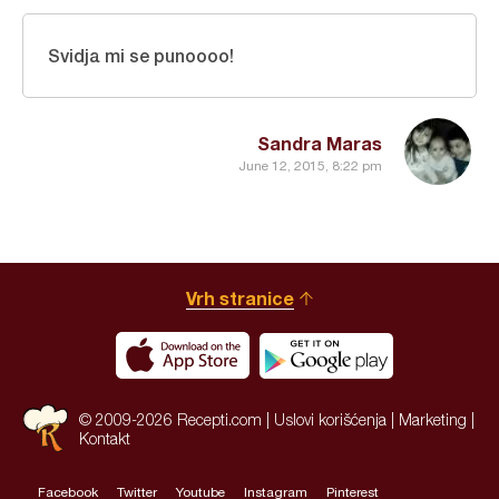
Svidja mi se punoooo!
Sandra Maras
June 12, 2015, 8:22 pm
Vrh stranice
© 2009-2026 Recepti.com |
Uslovi korišćenja
|
Marketing
|
Kontakt
Facebook
Twitter
Youtube
Instagram
Pinterest