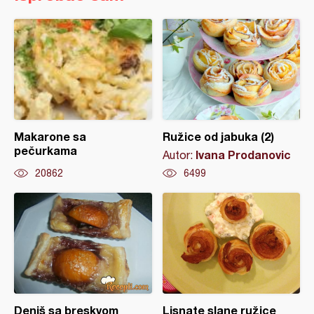
Makarone sa
Ružice od jabuka (2)
pečurkama
Ivana Prodanovic
Autor:
20862
6499
Deniš sa breskvom
Lisnate slane ružice