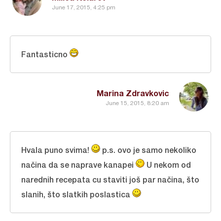
June 17, 2015, 4:25 pm
Fantasticno
Marina Zdravkovic
June 15, 2015, 8:20 am
Hvala puno svima!
p.s. ovo je samo nekoliko
načina da se naprave kanapei
U nekom od
narednih recepata cu staviti još par načina, što
slanih, što slatkih poslastica