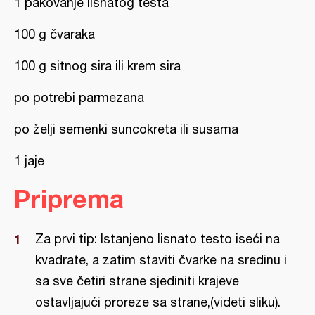
1 pakovanje lisnatog testa
100 g čvaraka
100 g sitnog sira ili krem sira
po potrebi parmezana
po želji semenki suncokreta ili susama
1 jaje
Priprema
Za prvi tip: Istanjeno lisnato testo iseći na
kvadrate, a zatim staviti čvarke na sredinu i
sa sve četiri strane sjediniti krajeve
ostavljajući proreze sa strane,(videti sliku).