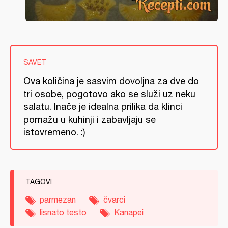
SAVET
Ova količina je sasvim dovoljna za dve do
tri osobe, pogotovo ako se služi uz neku
salatu. Inače je idealna prilika da klinci
pomažu u kuhinji i zabavljaju se
istovremeno. :)
TAGOVI
parmezan
čvarci
lisnato testo
Kanapei