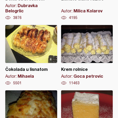
Dubravka
Autor:
Belogrlic
Milica Kolarov
Autor:
3876
4195
Čokolada u lisnatom
Krem rolnice
Mihaela
Goca petrovic
Autor:
Autor:
5501
11463