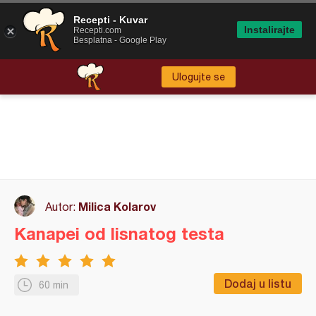
Recepti - Kuvar
Instalirajte
Recepti.com
Besplatna - Google Play
Ulogujte se
Milica Kolarov
Autor:
Kanapei od lisnatog testa
Dodaj u listu
60 min