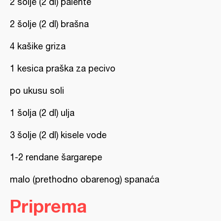
2 šolje (2 dl) palente
2 šolje (2 dl) brašna
4 kašike griza
1 kesica praška za pecivo
po ukusu soli
1 šolja (2 dl) ulja
3 šolje (2 dl) kisele vode
1-2 rendane šargarepe
malo (prethodno obarenog) spanaća
Priprema