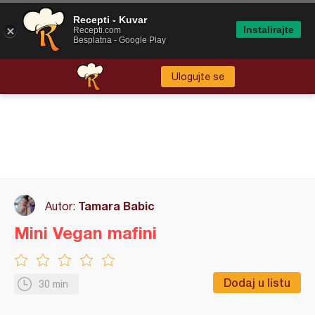
Recepti - Kuvar
Instalirajte
Recepti.com
Besplatna - Google Play
Ulogujte se
Tamara Babic
Autor:
Mini Vegan mafini
Dodaj u listu
30 min