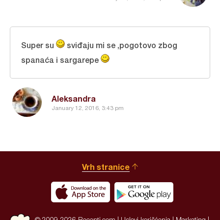
Super su
sviđaju mi se ,pogotovo zbog
spanaća i sargarepe
Aleksandra
January 12, 2016, 3:43 pm
Vrh stranice
© 2009-2026 Recepti.com |
Uslovi korišćenja
|
Marketing
|