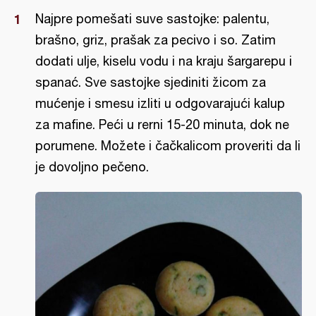
Najpre pomešati suve sastojke: palentu,
brašno, griz, prašak za pecivo i so. Zatim
dodati ulje, kiselu vodu i na kraju šargarepu i
spanać. Sve sastojke sjediniti žicom za
mućenje i smesu izliti u odgovarajući kalup
za mafine. Peći u rerni 15-20 minuta, dok ne
porumene. Možete i čačkalicom proveriti da li
je dovoljno pečeno.