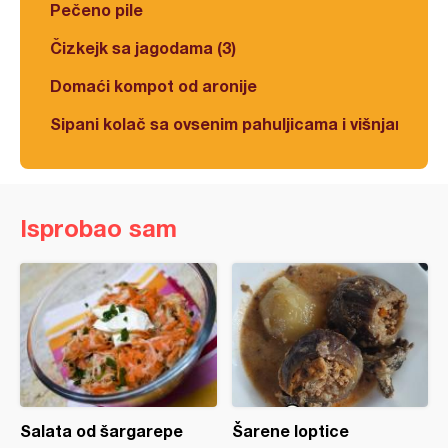
Pečeno pile
Čizkejk sa jagodama (3)
Domaći kompot od aronije
Sipani kolač sa ovsenim pahuljicama i višnjama
Isprobao sam
Salata od šargarepe
Šarene loptice