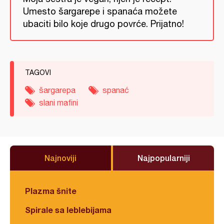
Umesto šargarepe i spanaća možete
ubaciti bilo koje drugo povrće. Prijatno!
TAGOVI
šargarepa
spanać
slani mafini
Najnoviji
Najpopularniji
Plazma šnite
Spirale sa leblebijama