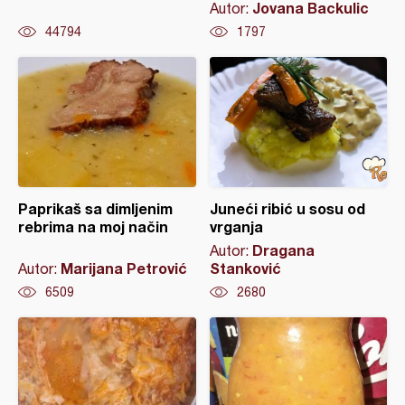
Jovana Backulic
Autor:
44794
1797
Paprikaš sa dimljenim
Juneći ribić u sosu od
rebrima na moj način
vrganja
Dragana
Autor:
Marijana Petrović
Stanković
Autor:
6509
2680