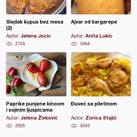
Sladak kupus bez mesa
Ajvar od šargarepe
(2)
Jelena Jocic
Anita Lukic
Autor:
Autor:
2750
3464
Paprike punjene kinoom
Đuveč sa piletinom
i sojinim ljuspicama
Jelena Živković
Zorica Stajić
Autor:
Autor:
2925
5043