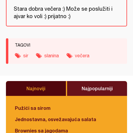
Stara dobra večera :) Može se poslužiti i
ajvar ko voli :) prijatno :)
TAGOVI
sir
slanina
večera
Najnoviji
Najpopularniji
Pužići sa sirom
Jednostavna, osvežavajuća salata
Brownies sa jagodama