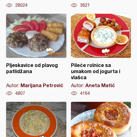
28024
3621
Pljeskavice od plavog
Pileće rolnice sa
patlidžana
umakom od jogurta i
vlašca
Marijana Petrović
Aneta Matić
Autor:
Autor:
4807
4164