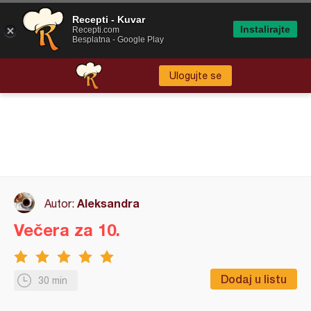
Recepti - Kuvar
Instalirajte
Recepti.com
Besplatna - Google Play
Ulogujte se
Aleksandra
Autor:
Večera za 10.
Dodaj u listu
30 min