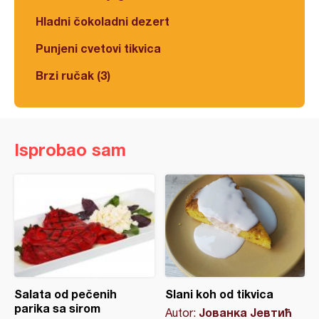
Hladni čokoladni dezert
Punjeni cvetovi tikvica
Brzi ručak (3)
Isprobao sam
Salata od pečenih
Slani koh od tikvica
parika sa sirom
Јованка Јевтић
Autor: