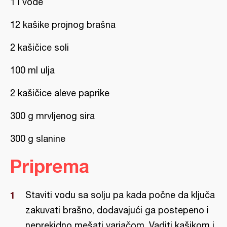
1 l vode
12 kašike projnog brašna
2 kašičice soli
100 ml ulja
2 kašičice aleve paprike
300 g mrvljenog sira
300 g slanine
Priprema
Staviti vodu sa solju pa kada počne da ključa
zakuvati brašno, dodavajući ga postepeno i
neprekidno mešati varjačom. Vaditi kašikom i