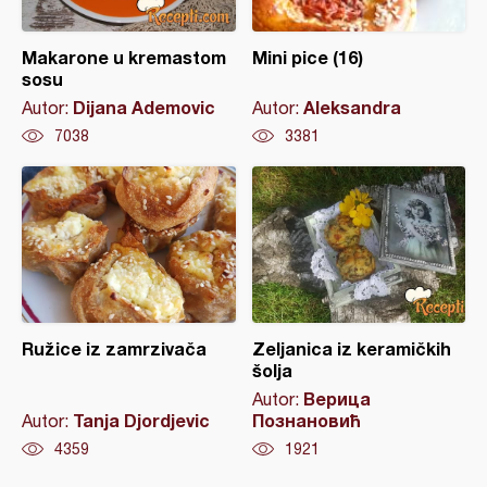
Makarone u kremastom
Mini pice (16)
sosu
Dijana Ademovic
Aleksandra
Autor:
Autor:
7038
3381
Ružice iz zamrzivača
Zeljanica iz keramičkih
šolja
Верица
Autor:
Tanja Djordjevic
Познановић
Autor:
4359
1921