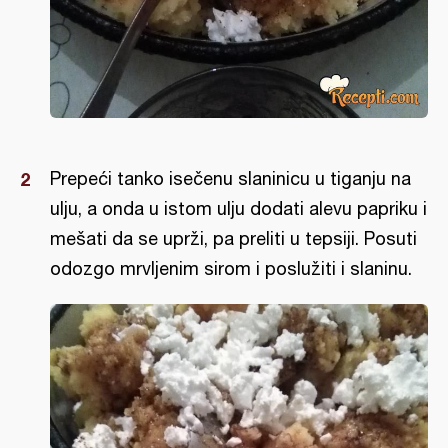
Prepeći tanko isečenu slaninicu u tiganju na
ulju, a onda u istom ulju dodati alevu papriku i
mešati da se uprži, pa preliti u tepsiji. Posuti
odozgo mrvljenim sirom i poslužiti i slaninu.