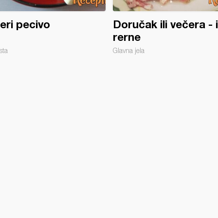
eri pecivo
Doručak ili večera - 
rerne
sta
Glavna jela