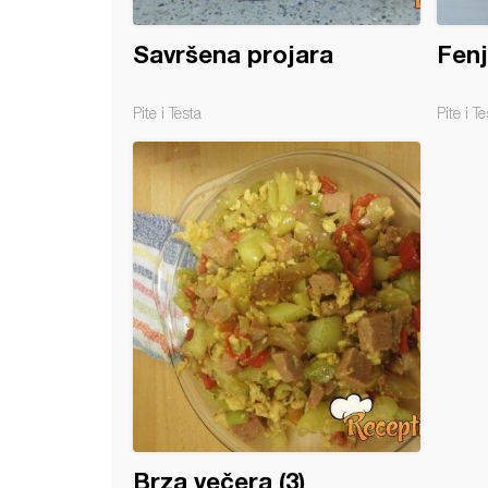
Savršena projara
Fenj
Pite i Testa
Pite i Te
Brza večera (3)