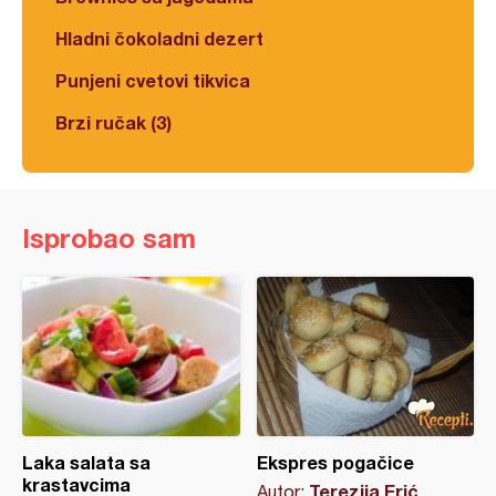
Hladni čokoladni dezert
Punjeni cvetovi tikvica
Brzi ručak (3)
Isprobao sam
Laka salata sa
Ekspres pogačice
krastavcima
Terezija Erić
Autor: