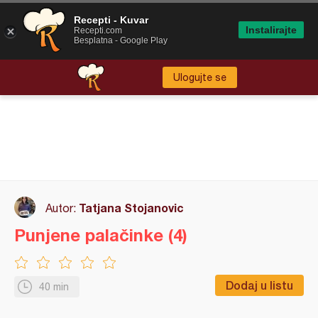
Recepti - Kuvar
Instalirajte
Recepti.com
Besplatna - Google Play
Ulogujte se
Tatjana Stojanovic
Autor:
Punjene palačinke (4)
Dodaj u listu
40 min