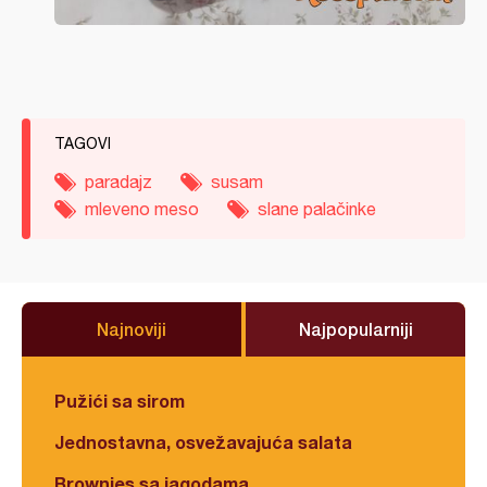
TAGOVI
paradajz
susam
mleveno meso
slane palačinke
Najnoviji
Najpopularniji
Pužići sa sirom
Jednostavna, osvežavajuća salata
Brownies sa jagodama