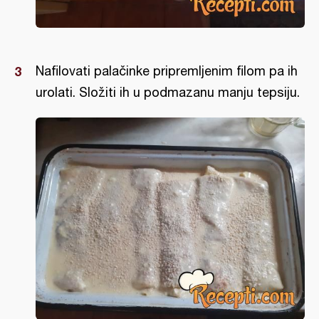
Nafilovati palačinke pripremljenim filom pa ih
urolati. Složiti ih u podmazanu manju tepsiju.