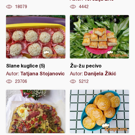
18079
4442
Slane kuglice (5)
Žu-žu pecivo
Tatjana Stojanovic
Danijela Žikić
Autor:
Autor:
23706
5212