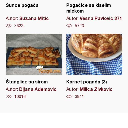
Sunce pogača
Pogačice sa kiselim
mlekom
Suzana Mitic
Vesna Pavlovic 271
Autor:
Autor:
3622
5723
Štanglice sa sirom
Kornet pogača (3)
Dijana Ademovic
Milica Zivkovic
Autor:
Autor:
10016
3941