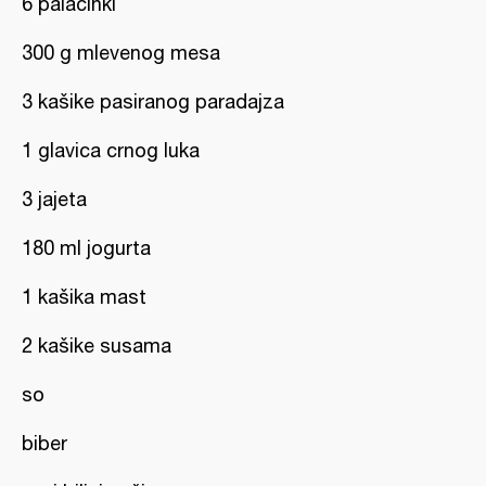
6 palačinki
300 g mlevenog mesa
3 kašike pasiranog paradajza
1 glavica crnog luka
3 jajeta
180 ml jogurta
1 kašika mast
2 kašike susama
so
biber