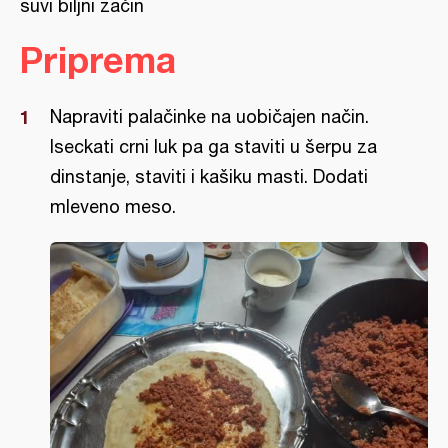
suvi biljni začin
Priprema
Napraviti palačinke na uobičajen način.
Iseckati crni luk pa ga staviti u šerpu za
dinstanje, staviti i kašiku masti. Dodati
mleveno meso.