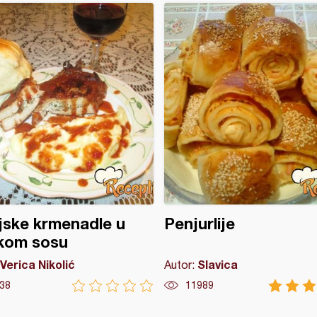
jske krmenadle u
Penjurlije
skom sosu
Verica Nikolić
Slavica
Autor:
38
11989