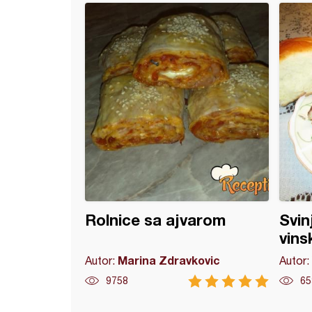
ina sa ajvarom
Rolnice sa ajvarom
Svin
vin
Marina Zdravkovic
Autor:
Autor:
9758
65