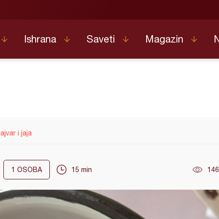
Ishrana
Saveti
Magazin
ajvar i jaja
1
OSOBA
15 min
146