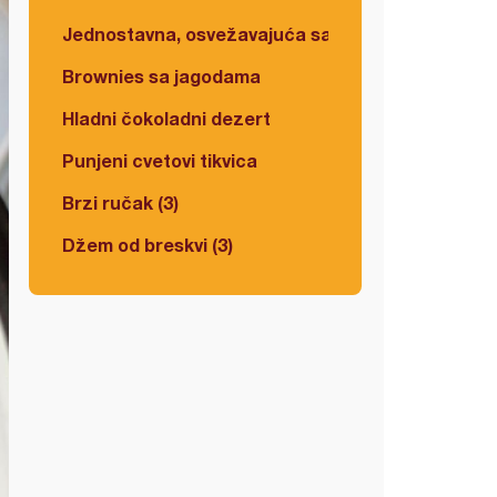
Jednostavna, osvežavajuća salata
Brownies sa jagodama
Hladni čokoladni dezert
Punjeni cvetovi tikvica
Brzi ručak (3)
Džem od breskvi (3)