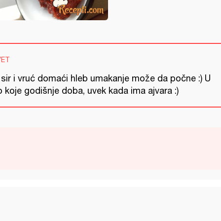
VET
 sir i vruć domaći hleb umakanje može da počne :) U
o koje godišnje doba, uvek kada ima ajvara :)