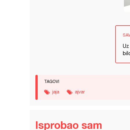
SA
Uz
bil
TAGOVI
jaja
ajvar
Isprobao sam