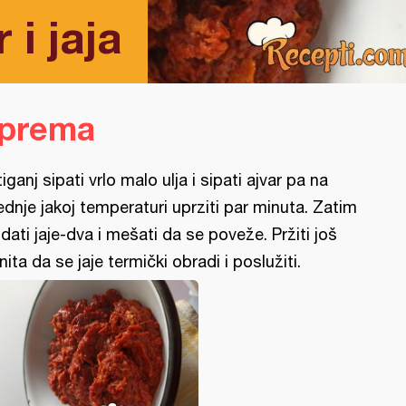
 i jaja
iprema
tiganj sipati vrlo malo ulja i sipati ajvar pa na
ednje jakoj temperaturi uprziti par minuta. Zatim
dati jaje-dva i mešati da se poveže. Pržiti još
nita da se jaje termički obradi i poslužiti.