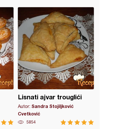
Lisnati ajvar trouglići
Sandra Stojiljković
Autor:
Cvetković
5854