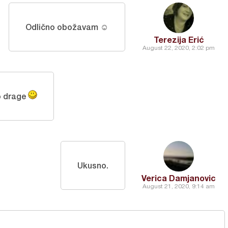
Odlično obožavam ☺
Terezija Erić
August 22, 2020, 2:02 pm
o drage
Ukusno.
Verica Damjanovic
August 21, 2020, 9:14 am