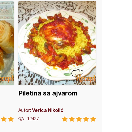
Piletina sa ajvarom
Verica Nikolić
Autor:
12427