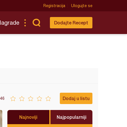
Registracija
Ulogujte se
Nagrade
Dodajte Recept
Dodaj u listu
46
Najnoviji
Najpopularniji