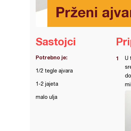
Prženi ajvar
Sastojci
Pr
Potrebno je:
U 
sr
1/2 tegle ajvara
do
1-2 jajeta
mi
malo ulja