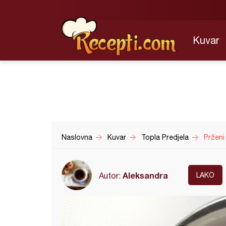
Kuvar
Naslovna
Kuvar
Topla Predjela
Prženi 
Aleksandra
Autor:
LAKO