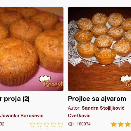
r proja (2)
Projice sa ajvarom
Sandra Stojiljković
Autor:
Jovanka Barosevic
Cvetković
32
100974