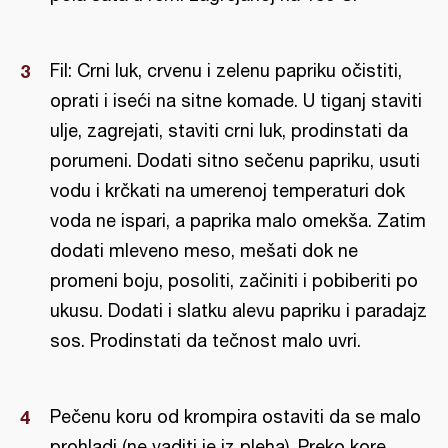
Fil: Crni luk, crvenu i zelenu papriku očistiti,
oprati i iseći na sitne komade. U tiganj staviti
ulje, zagrejati, staviti crni luk, prodinstati da
porumeni. Dodati sitno sečenu papriku, usuti
vodu i krčkati na umerenoj temperaturi dok
voda ne ispari, a paprika malo omekša. Zatim
dodati mleveno meso, mešati dok ne
promeni boju, posoliti, začiniti i pobiberiti po
ukusu. Dodati i slatku alevu papriku i paradajz
sos. Prodinstati da tečnost malo uvri.
Pečenu koru od krompira ostaviti da se malo
prohladi (ne vaditi je iz pleha). Preko kore