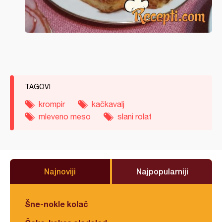
TAGOVI
krompir
kačkavalj
mleveno meso
slani rolat
Najnoviji
Najpopularniji
Šne-nokle kolač