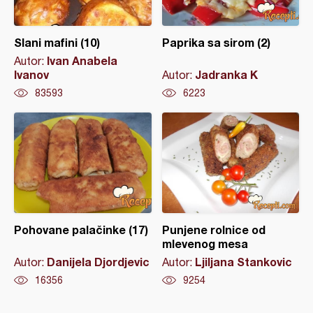
Slani mafini (10)
Paprika sa sirom (2)
Ivan Anabela
Autor:
Ivanov
Jadranka K
Autor:
83593
6223
Pohovane palačinke (17)
Punjene rolnice od
mlevenog mesa
Danijela Djordjevic
Ljiljana Stankovic
Autor:
Autor:
16356
9254