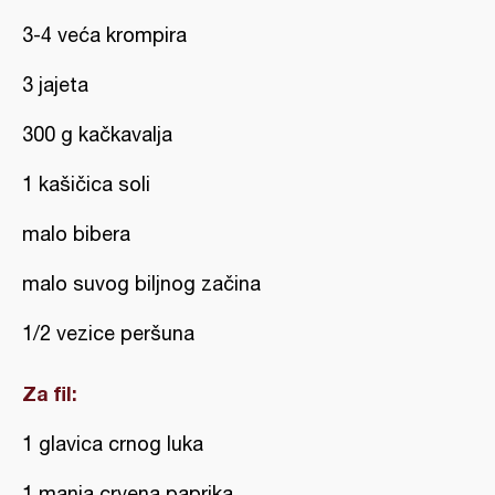
3-4 veća krompira
3 jajeta
300 g kačkavalja
1 kašičica soli
malo bibera
malo suvog biljnog začina
1/2 vezice peršuna
Za fil:
1 glavica crnog luka
1 manja crvena paprika