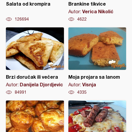
Salata od krompira
Brankine tikvice
Verica Nikolić
Autor:
126694
4622
Brzi doručak ili večera
Moja projara sa lanom
Danijela Djordjevic
Visnja
Autor:
Autor:
84991
4335