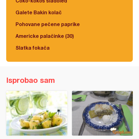
Čoko-kokos sladoled
Galete Bakin kolač
Pohovane pečene paprike
Americke palačinke (30)
Slatka fokača
Isprobao sam