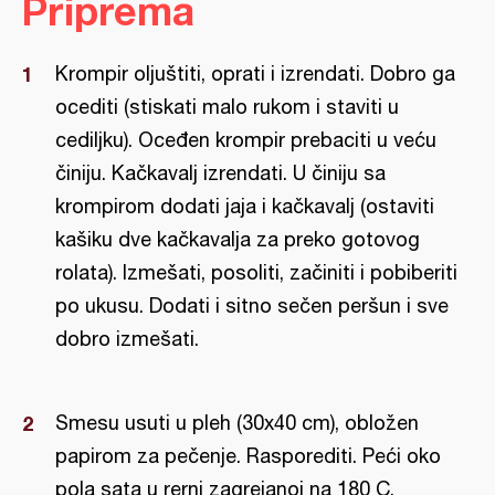
Priprema
Krompir oljuštiti, oprati i izrendati. Dobro ga
ocediti (stiskati malo rukom i staviti u
cediljku). Oceđen krompir prebaciti u veću
činiju. Kačkavalj izrendati. U činiju sa
krompirom dodati jaja i kačkavalj (ostaviti
kašiku dve kačkavalja za preko gotovog
rolata). Izmešati, posoliti, začiniti i pobiberiti
po ukusu. Dodati i sitno sečen peršun i sve
dobro izmešati.
Smesu usuti u pleh (30x40 cm), obložen
papirom za pečenje. Rasporediti. Peći oko
pola sata u rerni zagrejanoj na 180 C.