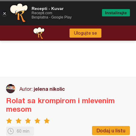
Recepti - Kuvar
Instalirajte
Recepti.com
Besplatna - Google Play
Ulogujte se
jelena nikolic
Autor:
Rolat sa krompirom i mlevenim
mesom
Dodaj u listu
60 min