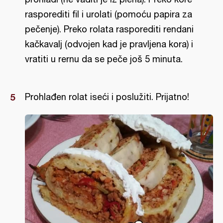
rasporediti fil i urolati (pomoću papira za
pečenje). Preko rolata rasporediti rendani
kačkavalj (odvojen kad je pravljena kora) i
vratiti u rernu da se peče još 5 minuta.
Prohlađen rolat iseći i poslužiti. Prijatno!