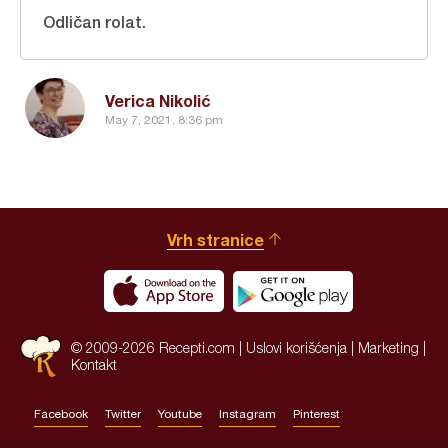
Odličan rolat.
Verica Nikolić
May 7, 2021, 8:36 pm
Vrh stranice
© 2009-2026 Recepti.com |
Uslovi korišćenja
|
Marketing
|
Kontakt
Facebook
Twitter
Youtube
Instagram
Pinterest