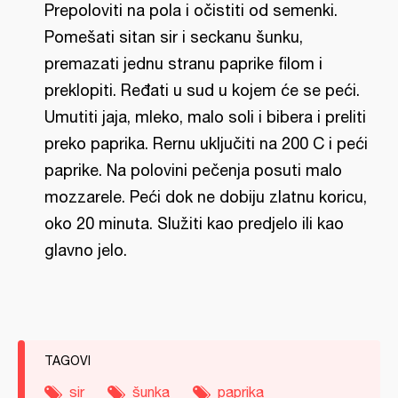
Prepoloviti na pola i očistiti od semenki.
Pomešati sitan sir i seckanu šunku,
premazati jednu stranu paprike filom i
preklopiti. Ređati u sud u kojem će se peći.
Umutiti jaja, mleko, malo soli i bibera i preliti
preko paprika. Rernu uključiti na 200 C i peći
paprike. Na polovini pečenja posuti malo
mozzarele. Peći dok ne dobiju zlatnu koricu,
oko 20 minuta. Služiti kao predjelo ili kao
glavno jelo.
TAGOVI
sir
šunka
paprika