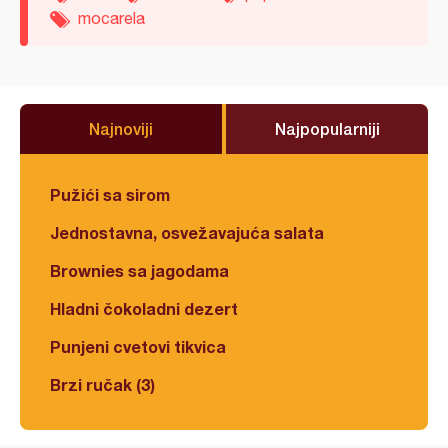
mocarela
Najnoviji
Najpopularniji
Pužići sa sirom
Jednostavna, osvežavajuća salata
Brownies sa jagodama
Hladni čokoladni dezert
Punjeni cvetovi tikvica
Brzi ručak (3)