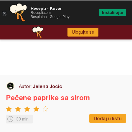
Recepti - Kuvar
Instalirajte
Recepti.com
Besplatna - Google Play
Ulogujte se
Jelena Jocic
Autor:
Pečene paprike sa sirom
Dodaj u listu
30 min