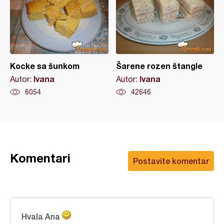
Kocke sa šunkom
Šarene rozen štangle
Ivana
Ivana
Autor:
Autor:
6054
42646
Komentari
Postavite komentar
Hvala Ana