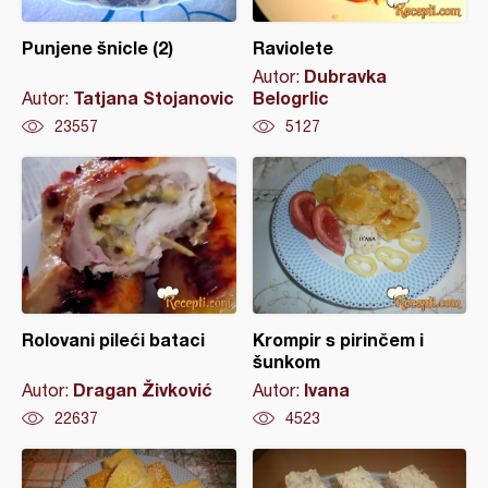
Punjene šnicle (2)
Raviolete
Dubravka
Autor:
Tatjana Stojanovic
Belogrlic
Autor:
23557
5127
Rolovani pileći bataci
Krompir s pirinčem i
šunkom
Dragan Živković
Ivana
Autor:
Autor:
22637
4523