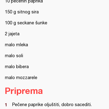
10 pečenih paprika
150 g sitnog sira
100 g seckane šunke
2 jajeta
malo mleka
malo soli
malo bibera
malo mozzarele
Priprema
Pečene paprike oljuštiti, dobro sacediti.