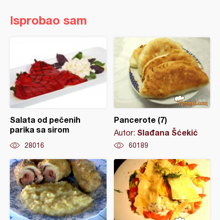
Isprobao sam
Salata od pečenih
Pancerote (7)
parika sa sirom
Slađana Šćekić
Autor:
28016
60189