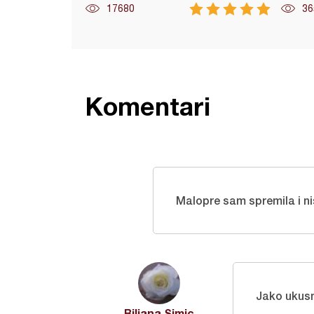
17680
36
Komentari
Malopre sam spremila i ni
Jako ukus
Biljana Simic