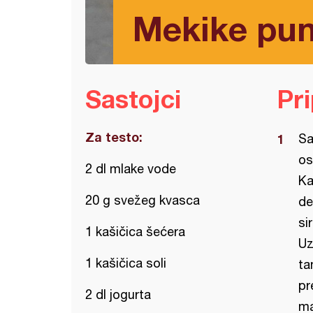
Mekike pun
Sastojci
Pr
Za testo:
Sa
os
2 dl mlake vode
Ka
20 g svežeg kvasca
de
sir
1 kašičica šećera
Uz
1 kašičica soli
ta
pr
2 dl jogurta
ma