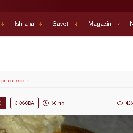
Ishrana
Saveti
Magazin
 punjene sirom
O
3
OSOBA
60 min
426