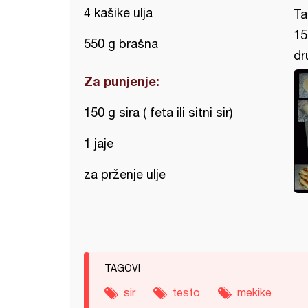
4 kašike ulja
Ta
15
550 g brašna
dr
Za punjenje:
150 g sira ( feta ili sitni sir)
1 jaje
za prženje ulje
TAGOVI
sir
testo
mekike