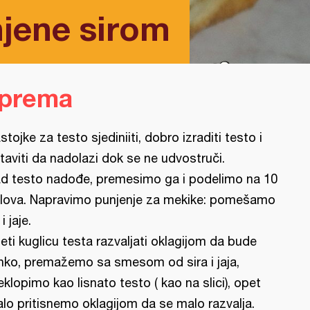
jene sirom
iprema
stojke za testo sjediniiti, dobro izraditi testo i
taviti da nadolazi dok se ne udvostruči.
d testo nadođe, premesimo ga i podelimo na 10
lova. Napravimo punjenje za mekike: pomešamo
 i jaje.
eti kuglicu testa razvaljati oklagijom da bude
nko, premažemo sa smesom od sira i jaja,
eklopimo kao lisnato testo ( kao na slici), opet
lo pritisnemo oklagijom da se malo razvalja.