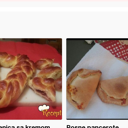
enica sa kremom
Posne pancerote