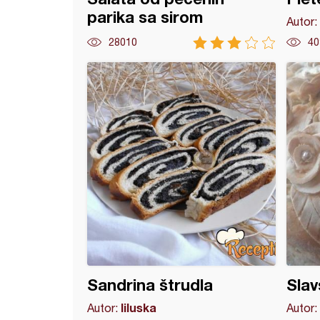
parika sa sirom
Autor:
28010
40
i pizza trouglovi
Sandrina štrudla
Slav
liluska
Autor:
Autor: