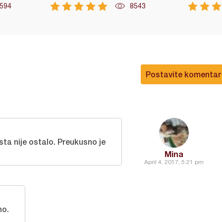
594
8543
Postavite komentar
sta nije ostalo. Preukusno je
Mina
April 4, 2017, 5:21 pm
no.