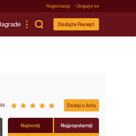
Registracija
Ulogujte se
Nagrade
Dodajte Recept
Dodaj u listu
99
Najnoviji
Najpopularniji