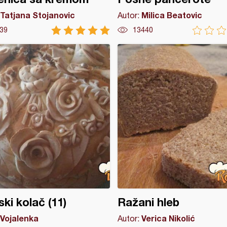
Tatjana Stojanovic
Milica Beatovic
Autor:
39
13440
ski kolač (11)
Ražani hleb
Vojalenka
Verica Nikolić
Autor: