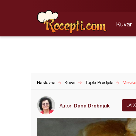
Kuvar
Naslovna
Kuvar
Topla Predjela
Mekike
Dana Drobnjak
Autor:
LAK