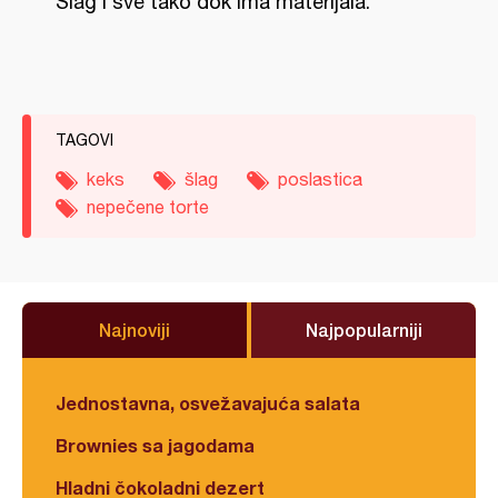
Šlag i sve tako dok ima materijala.
TAGOVI
keks
šlag
poslastica
nepečene torte
Najnoviji
Najpopularniji
Jednostavna, osvežavajuća salata
Brownies sa jagodama
Hladni čokoladni dezert