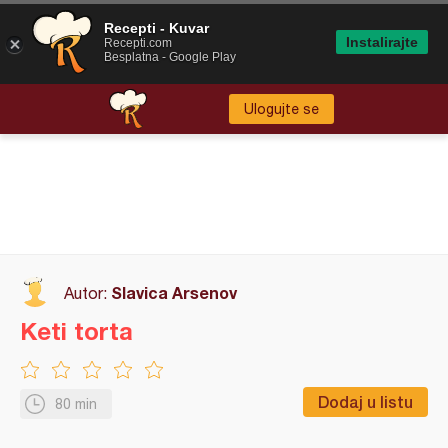
Recepti - Kuvar
Instalirajte
Recepti.com
Besplatna - Google Play
Ulogujte se
Slavica Arsenov
Autor:
Keti torta
Dodaj u listu
80 min