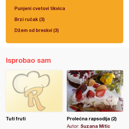
Punjeni cvetovi tikvica
Brzi ručak (3)
Džem od breskvi (3)
Isprobao sam
Tuti fruti
Prolećna rapsodija (2)
Suzana Mitic
Autor: