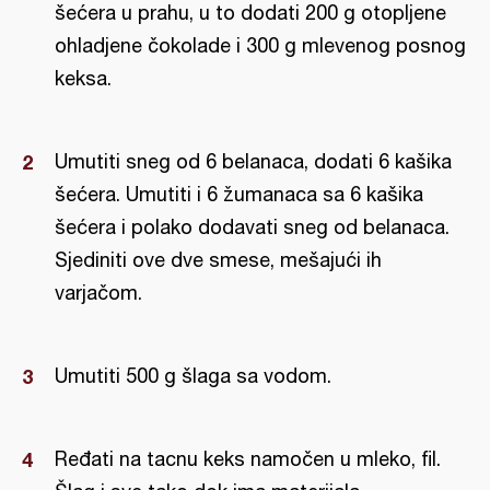
šećera u prahu, u to dodati 200 g otopljene
ohladjene čokolade i 300 g mlevenog posnog
keksa.
Umutiti sneg od 6 belanaca, dodati 6 kašika
šećera. Umutiti i 6 žumanaca sa 6 kašika
šećera i polako dodavati sneg od belanaca.
Sjediniti ove dve smese, mešajući ih
varjačom.
Umutiti 500 g šlaga sa vodom.
Ređati na tacnu keks namočen u mleko, fil.