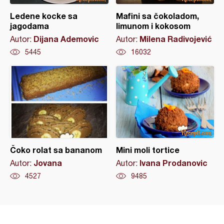
Ledene kocke sa
Mafini sa čokoladom,
jagodama
limunom i kokosom
Dijana Ademovic
Milena Radivojević
Autor:
Autor:
5445
16032
Čoko rolat sa bananom
Mini moli tortice
Jovana
Ivana Prodanovic
Autor:
Autor:
4527
9485