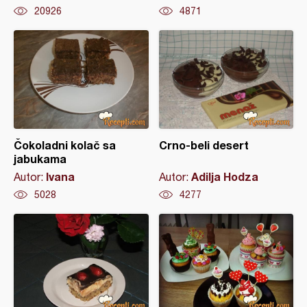
20926
4871
Čokoladni kolač sa
Crno-beli desert
jabukama
Ivana
Adilja Hodza
Autor:
Autor:
5028
4277