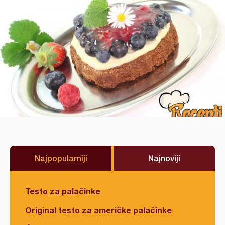
Najpopularniji
Najnoviji
Testo za palačinke
Original testo za američke palačinke