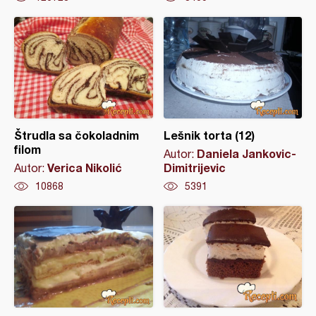
Štrudla sa čokoladnim
Lešnik torta (12)
filom
Daniela Jankovic-
Autor:
Verica Nikolić
Dimitrijevic
Autor:
10868
5391