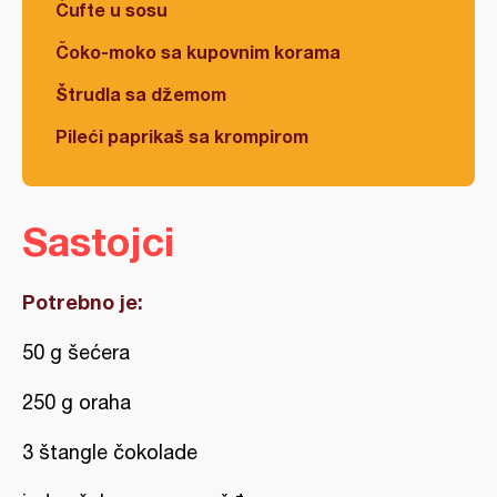
Ćufte u sosu
Čoko-moko sa kupovnim korama
Štrudla sa džemom
Pileći paprikaš sa krompirom
Sastojci
Potrebno je:
50 g šećera
250 g oraha
3 štangle čokolade