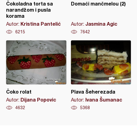
Čokoladna torta sa
Domaći mančmelou (2)
narandžom i pusla
korama
Kristina Pantelić
Jasmina Agic
Autor:
Autor:
6215
7642
Čoko rolat
Plava Šeherezada
Dijana Popovic
Ivana Šumanac
Autor:
Autor:
4632
5368