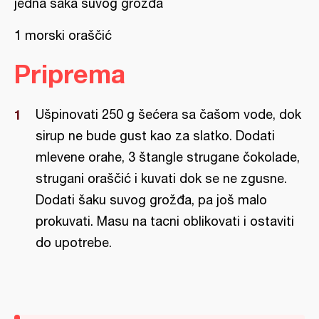
jedna šaka suvog grožđa
1 morski oraščić
Priprema
Ušpinovati 250 g šećera sa čašom vode, dok
sirup ne bude gust kao za slatko. Dodati
mlevene orahe, 3 štangle strugane čokolade,
strugani oraščić i kuvati dok se ne zgusne.
Dodati šaku suvog grožđa, pa još malo
prokuvati. Masu na tacni oblikovati i ostaviti
do upotrebe.