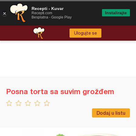
Recepti - Kuvar
Instalirajte
Recepti.com
Besplatna - Google Play
Ulogujte se
Posna torta sa suvim grožđem
Dodaj u listu