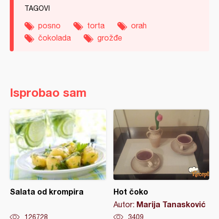
TAGOVI
posno
torta
orah
čokolada
grožđe
Isprobao sam
Salata od krompira
Hot čoko
Marija Tanasković
Autor:
126728
3409