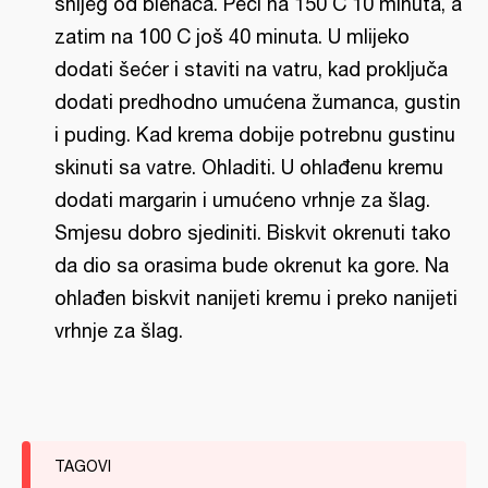
snijeg od blenaca. Peći na 150 C 10 minuta, a
zatim na 100 C još 40 minuta. U mlijeko
dodati šećer i staviti na vatru, kad proključa
dodati predhodno umućena žumanca, gustin
i puding. Kad krema dobije potrebnu gustinu
skinuti sa vatre. Ohladiti. U ohlađenu kremu
dodati margarin i umućeno vrhnje za šlag.
Smjesu dobro sjediniti. Biskvit okrenuti tako
da dio sa orasima bude okrenut ka gore. Na
ohlađen biskvit nanijeti kremu i preko nanijeti
vrhnje za šlag.
TAGOVI