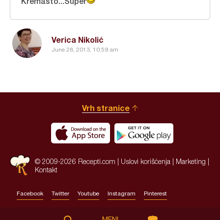
Kremasto...Super
Verica Nikolić
June 28, 2013, 10:59 am
Vrh stranice
© 2009-2026 Recepti.com |
Uslovi korišćenja
|
Marketing
|
Kontakt
Facebook
Twitter
Youtube
Instagram
Pinterest
Site by:
HALO