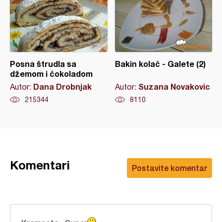
Posna štrudla sa
Bakin kolač - Galete (2)
džemom i čokoladom
Dana Drobnjak
Suzana Novakovic
Autor:
Autor:
215344
8110
Komentari
Postavite komentar