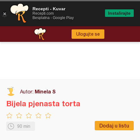
Recepti - Kuvar
Instalirajte
Recepti.com
Besplatna - Google Play
Ulogujte se
Minela S
Autor:
Bijela pjenasta torta
Dodaj u listu
90 min