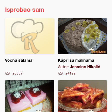
Isprobao sam
Voćna salama
Kapri sa malinama
Jasmina Nikolić
Autor:
20337
24199