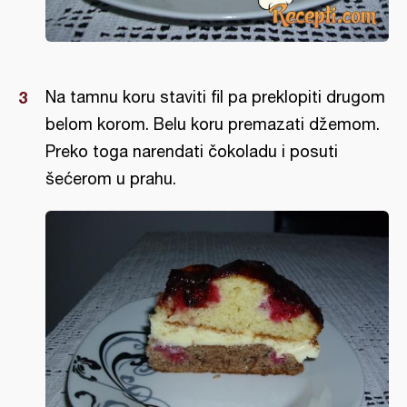
Na tamnu koru staviti fil pa preklopiti drugom
belom korom. Belu koru premazati džemom.
Preko toga narendati čokoladu i posuti
šećerom u prahu.