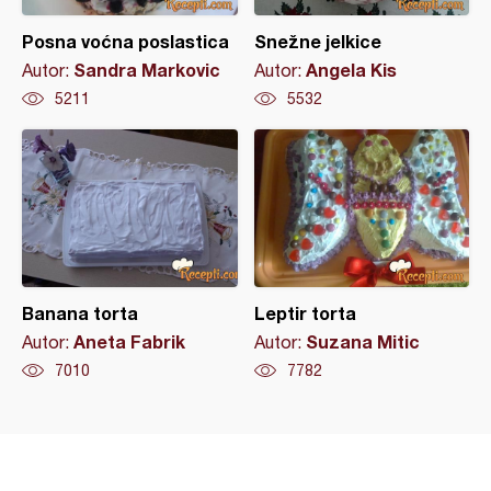
Posna voćna poslastica
Snežne jelkice
Sandra Markovic
Angela Kis
Autor:
Autor:
5211
5532
Banana torta
Leptir torta
Aneta Fabrik
Suzana Mitic
Autor:
Autor:
7010
7782