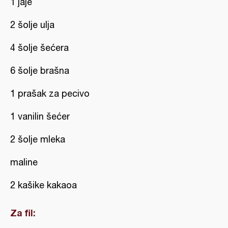
1 jaje
2 šolje ulja
4 šolje šećera
6 šolje brašna
1 prašak za pecivo
1 vanilin šećer
2 šolje mleka
maline
2 kašike kakaoa
Za fil: