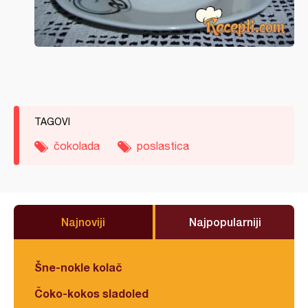
TAGOVI
čokolada
poslastica
Najnoviji
Najpopularniji
Šne-nokle kolač
Čoko-kokos sladoled