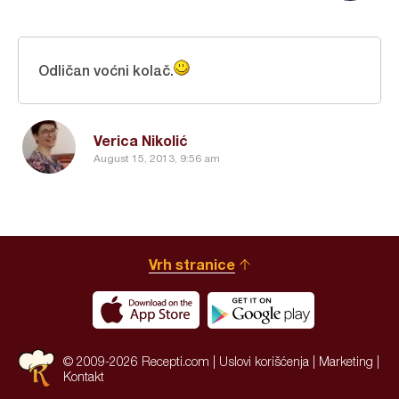
Odličan voćni kolač.
Verica Nikolić
August 15, 2013, 9:56 am
Vrh stranice
© 2009-2026 Recepti.com |
Uslovi korišćenja
|
Marketing
|
Kontakt