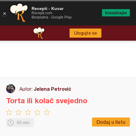
Recepti - Kuvar
Instalirajte
Recepti.com
Besplatna - Google Play
Ulogujte se
Jelena Petrović
Autor:
Torta ili kolač svejedno
Dodaj u listu
50 min