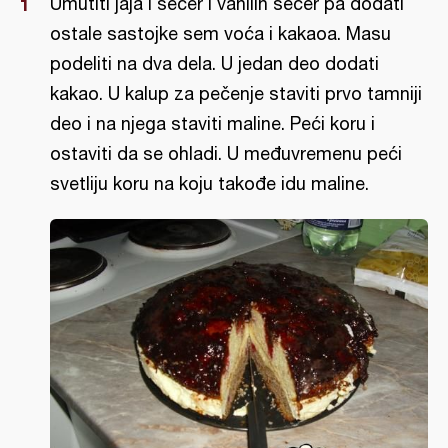
Umutiti jaja i šećer i vanilin šećer pa dodati
ostale sastojke sem voća i kakaoa. Masu
podeliti na dva dela. U jedan deo dodati
kakao. U kalup za pečenje staviti prvo tamniji
deo i na njega staviti maline. Peći koru i
ostaviti da se ohladi. U međuvremenu peći
svetliju koru na koju takođe idu maline.