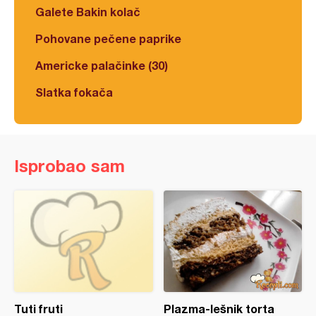
Galete Bakin kolač
Pohovane pečene paprike
Americke palačinke (30)
Slatka fokača
Isprobao sam
Tuti fruti
Plazma-lešnik torta