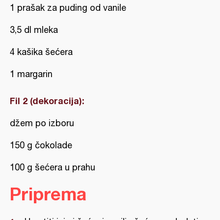
1 prašak za puding od vanile
3,5 dl mleka
4 kašika šećera
1 margarin
Fil 2 (dekoracija):
džem po izboru
150 g čokolade
100 g šećera u prahu
Priprema