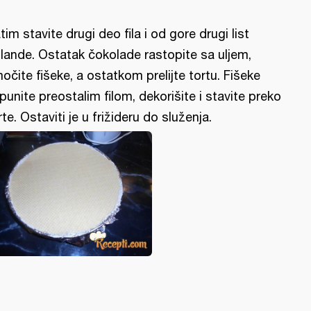
tim stavite drugi deo fila i od gore drugi list
lande. Ostatak čokolade rastopite sa uljem,
očite fišeke, a ostatkom prelijte tortu. Fišeke
punite preostalim filom, dekorišite i stavite preko
rte. Ostaviti je u frižideru do služenja.