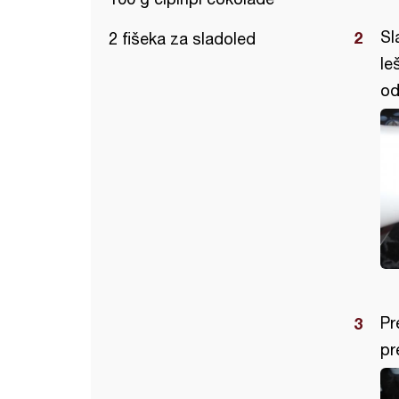
Sl
2 fišeka za sladoled
le
od
Pr
pr