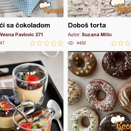
ći sa čokoladom
Doboš torta
Vesna Pavlovic 271
Suzana Mitic
Autor:
47
4432