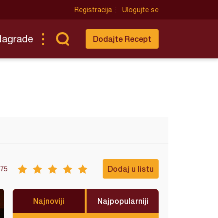
Registracija
Ulogujte se
Nagrade
Dodajte Recept
Dodaj u listu
75
Najnoviji
Najpopularniji