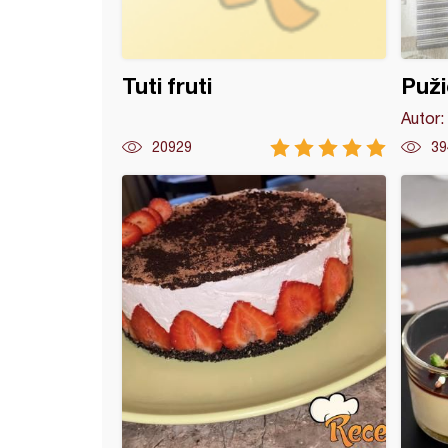
Tuti fruti
Puži
Autor:
20929
39
 sa tikvicama i čokoladom