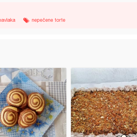
pavlaka
nepečene torte