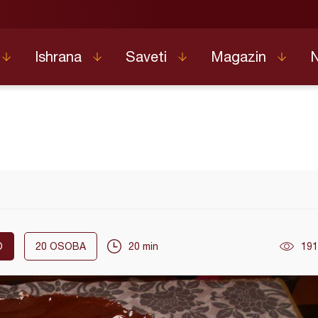
Ishrana
Saveti
Magazin
O
20
OSOBA
20 min
191