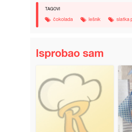
TAGOVI
čokolada
lešnik
slatka 
Isprobao sam
kolač (5)