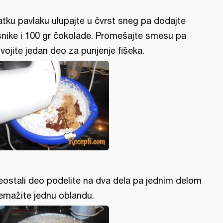
atku pavlaku ulupajte u čvrst sneg pa dodajte
šnike i 100 gr čokolade. Promešajte smesu pa
vojite jedan deo za punjenje fišeka.
eostali deo podelite na dva dela pa jednim delom
emažite jednu oblandu.