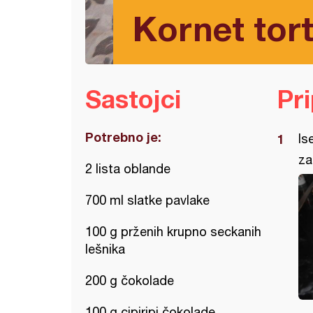
Kornet tor
Sastojci
Pr
Potrebno je:
Is
za
2 lista oblande
700 ml slatke pavlake
100 g prženih krupno seckanih
lešnika
200 g čokolade
100 g cipiripi čokolade