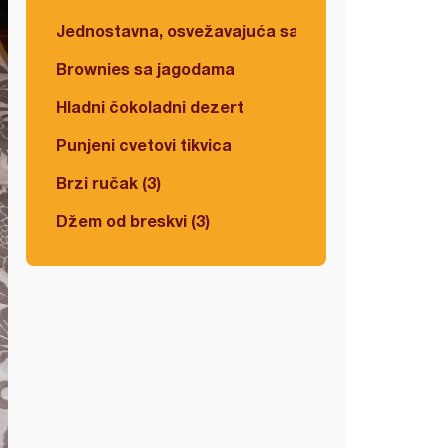
Jednostavna, osvežavajuća salata
Brownies sa jagodama
Hladni čokoladni dezert
Punjeni cvetovi tikvica
Brzi ručak (3)
Džem od breskvi (3)