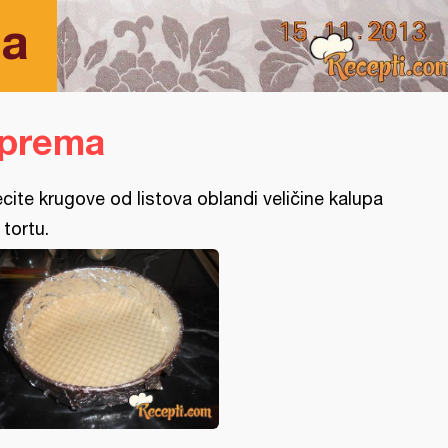
ta
iprema
ecite krugove od listova oblandi veličine kalupa
 tortu.